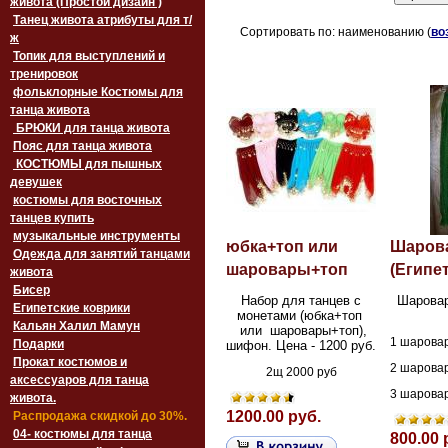
живота (Простой дизайн )
Танец живота атрибуты для т/
Сортировать по: наименованию (
во
ж
Топик для выступлений и
тренировок
фольклорные Костюмы для
танца живота
БРЮКИ для танца живота
Пояс для танца живота
‏‎КОСТЮМЫ для пышных
девушек
костюмы для восточных
танцев купить
музыкальные инструменты
юбка+топ или
Шарова
Одежда для занятий танцами
шаровары+топ
(Египет
живота
Бисер
Набор для танцев с
Шаровар
Египетские коврики
монетами (юбка+топ
Кальян Халил Мамун
или шаровары+топ),
1 шарова
Подарки
шифон. Цена - 1200 руб.
Прокат костюмов и
2 шарова
2щ 2000 руб
аксессуаров для танца
3 шарова
живота.
1200.00 руб.
Распродажа скидкой до 30%.
04- костюмы для танца
800.00 