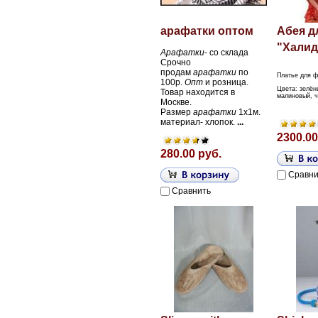
арафатки оптом
Абея д
"Халидж
Арафатки
- со склада
Срочно
продам
арафатки
по
Платье для ф
100р.
Опт
и розница.
Цвета: зелён
Товар находится в
малиновый, ч
Москве.
Размер
арафатки
1х1м.
материал- хлопок.
...
2300.00
280.00 руб.
Сравни
Сравнить