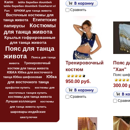
Karim
tabla барабан doumbek
tabla барабан doumbek Gawharet el
Сравнить
Fan
БРЮКИ для танца живота
Восточные костюмы для
Египетские
танца живота
Костюмы
папирусы
для танца живота
Крылья гофрированные
для танца живота
Пояс для танца
живота
Пояса для танца
Тренировочный
Пояс д
Тренировочный
живота
костюм для танца живота
костюм
"Хан"
ЮБКА Юбка для восточного
Пояс ши
Юбка
танца Юбка шифоновая
950.00 руб.
для восточного танца
300.00 
арафатки купить
костюмы для
восточных танцев купить
Сравнить
костюмы для танца живота
Сравни
Лучшая коллекция
костюмы
для танца живота купить
шаровары индийские
шкатулочки