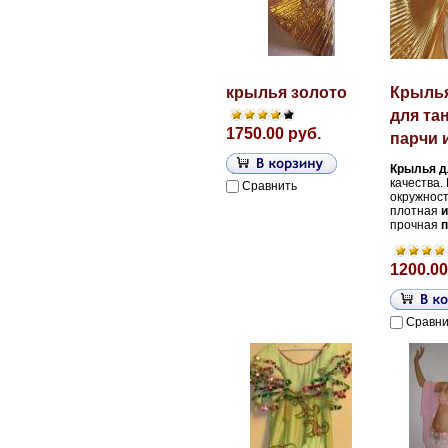
крылья золото
Крыль
для та
1750.00 руб.
парчи 
Крылья
д
качества.
Сравнить
окружнос
плотная
и
прочная
п
1200.00
Сравни