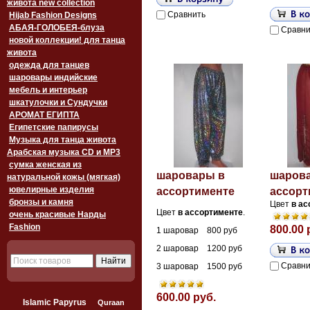
живота new collection
Сравнить
Hijab Fashion Designs
АБАЯ-ГОЛОБЕЯ-блуза
Сравни
новой коллекции! для танца
живота
одежда для танцев
шаровары индийские
мебель и интерьер
шкатулочки и Сундучки
АРОМАТ ЕГИПТА
Египетские папирусы
Музыка для танца живота
Арабская музыка CD и MP3
сумка женская из
шаровары в
шаров
натуральной кожы (мягкая)
ювелирные изделия
ассортименте
ассорт
бронзы и камня
Цвет
в
ас
Цвет
в
ассортименте
.
очень красивые Нарды
Fashion
800.00 
1 шаровар 800 руб
2 шаровар 1200 руб
Сравни
3 шаровар 1500 руб
600.00 руб.
Islamic Papyrus
Quraan