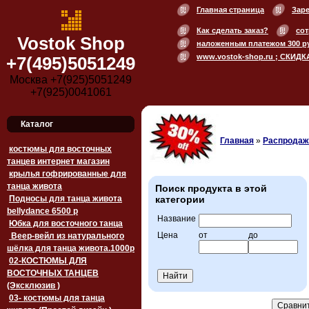
Главная страница
Зар
Как сделать заказ?
сот
Vostok Shop
наложенным платежом 300 р
www.vostok-shop.ru ; СКИДК
+7(495)5051249
Москва +7(925)5051249
+7(925)0041061
Каталог
Главная
»
Распродажа
костюмы для восточных
танцев интернет магазин
крылья гофрированные для
танца живота
Поиск продукта в этой
Подносы для танца живота
категории
bellydance 6500 p
Название
Юбка для восточного танца
Цена
от
до
Веер-вейл из натурального
шёлка для танца живота.1000p
02-КОСТЮМЫ ДЛЯ
ВОСТОЧНЫХ ТАНЦЕВ
(Эксклюзив )
03- костюмы для танца