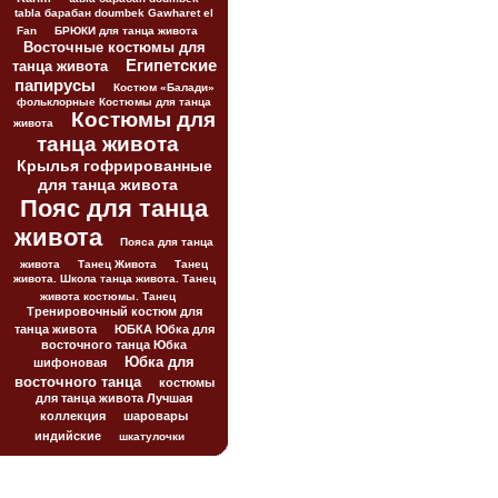
tabla барабан doumbek Gawharet el
Fan
БРЮКИ для танца живота
Восточные костюмы для
Египетские
танца живота
папирусы
Костюм «Балади»
фольклорные Костюмы для танца
Костюмы для
живота
танца живота
Крылья гофрированные
для танца живота
Пояс для танца
живота
Пояса для танца
живота
Танец Живота
Танец
живота. Школа танца живота. Танец
живота костюмы. Танец
Тренировочный костюм для
танца живота
ЮБКА Юбка для
восточного танца Юбка
Юбка для
шифоновая
восточного танца
костюмы
для танца живота Лучшая
коллекция
шаровары
индийские
шкатулочки