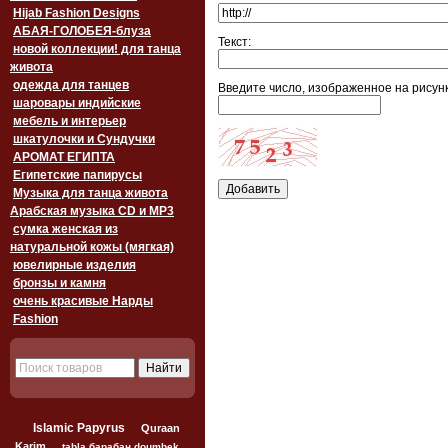
Hijab Fashion Designs
АБАЯ-ГОЛОБЕЯ-блуза
Текст:
новой коллекции! для танца
живота
одежда для танцев
Введите число, изображенное на рисунк
шаровары индийские
мебель и интерьер
шкатулочки и Сундучки
АРОМАТ ЕГИПТА
Египетские папирусы
Музыка для танца живота
Арабская музыка CD и MP3
сумка женская из
натуральной кожы (мягкая)
ювелирные изделия
бронзы и камня
очень красивые Нарды
Fashion
Islamic Papyrus
Quraan
Karim
tabla барабан doumbek