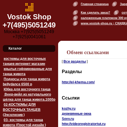
Главная страница
Зар
Как сделать заказ?
сот
Vostok Shop
наложенным платежом 300 р
+7(495)5051249
www.vostok-shop.ru ; СКИДК
Москва +7(925)5051249
+7(925)0041061
Каталог
Обмен ссылками
костюмы для восточных
[
Все разделы
]
танцев интернет магазин
крылья гофрированные для
Разделы
танца живота
Подносы для танца живота
http://el-khema.com/
bellydance 6500 p
Юбка для восточного танца
Веер-вейл из натурального
Ссылки
шёлка для танца живота.1000p
02-КОСТЮМЫ ДЛЯ
kozhy.ru
ВОСТОЧНЫХ ТАНЦЕВ
деревянные окна
(Эксклюзив )
Sovv.ru
03- костюмы для танца
http://videoregistratortut.ru
живота (Простой дизайн )