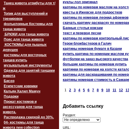
куклы лол оригинал
Танец живота атрибуты для т/
картины по номерам маслом на холст
ж
квесты в Ижевске для подростков
Топик для выступлений и
картины по номерам леонид афремов
тренировок
скачать картину раскраску по номера
фольклорные Костюмы для
Барные стулья кожзам
танца живота
текст и перевод песни
БРЮКИ для танца живота
картины по номерам контрольный лис
Пояс для танца живота
Герои блокбастеров в Галич
‏‎КОСТЮМЫ для пышных
картины номерам бумаге в Казани
девушек
купить картина по номерам маслом ку
костюмы для восточных
футболки на заказ высокого качества
танцев купить
большие картины по номерам купить
музыкальные инструменты
картинки по номерам на холсте катал
Одежда для занятий танцами
картины для раскрашивания по номер
живота
картины номерам стоимость в Самар
Бисер
Египетские коврики
1
2
3
4
5
6
7
8
9
10
11
12
1
Кальян Халил Мамун
Подарки
Прокат костюмов и
Добавить ссылку
аксессуаров для танца
живота.
Раздел:
Распродажа скидкой до 30%.
04- костюмы для танца
живота new collection
URL: