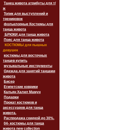
Танец живота атрибуты для т/
ж
Топик для выступлений и
тренировок
фольклорные Костюмы для
танца живота
БРЮКИ для танца живота
Пояс для танца живота
‏‎КОСТЮМЫ для пышных
девушек
костюмы для восточных
танцев купить
музыкальные инструменты
Одежда для занятий танцами
живота
Бисер
Египетские коврики
Кальян Халил Мамун
Подарки
Прокат костюмов и
аксессуаров для танца
живота.
Распродажа скидкой до 30%.
04- костюмы для танца
живота new collection