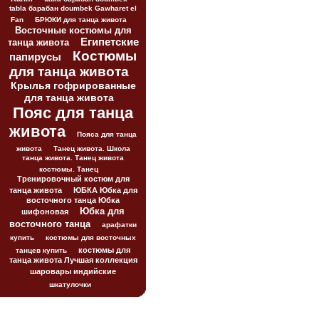
tabla барабан doumbek Gawharet el
Fan
БРЮКИ для танца живота
Восточные костюмы для
Египетские
танца живота
Костюмы
папирусы
для танца живота
Крылья гофрированные
для танца живота
Пояс для танца
живота
Пояса для танца
живота
Танец живота. Школа
танца живота. Танец живота
костюмы. Танец
Тренировочный костюм для
танца живота
ЮБКА Юбка для
восточного танца Юбка
Юбка для
шифоновая
восточного танца
арафатки
купить
костюмы для восточных
костюмы для
танцев купить
танца живота Лучшая коллекция
шаровары индийские
шкатулочки