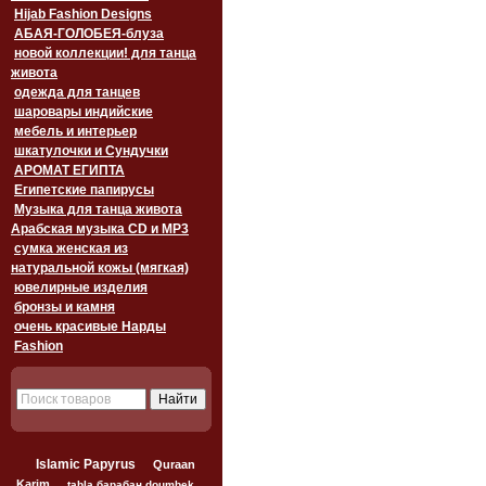
Hijab Fashion Designs
АБАЯ-ГОЛОБЕЯ-блуза
новой коллекции! для танца
живота
одежда для танцев
шаровары индийские
мебель и интерьер
шкатулочки и Сундучки
АРОМАТ ЕГИПТА
Египетские папирусы
Музыка для танца живота
Арабская музыка CD и MP3
сумка женская из
натуральной кожы (мягкая)
ювелирные изделия
бронзы и камня
очень красивые Нарды
Fashion
Islamic Papyrus
Quraan
Karim
tabla барабан doumbek