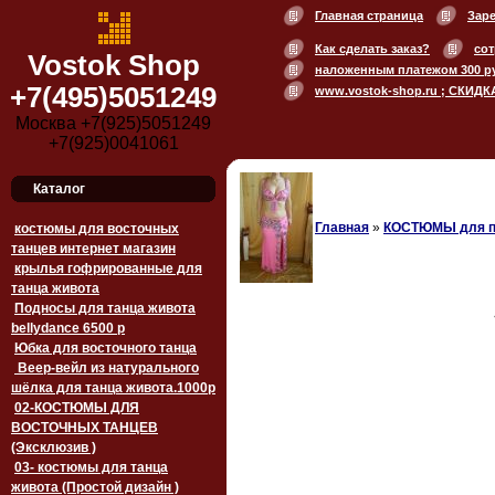
Главная страница
Зар
Как сделать заказ?
сот
Vostok Shop
наложенным платежом 300 р
+7(495)5051249
www.vostok-shop.ru ; СКИДК
Москва +7(925)5051249
+7(925)0041061
Каталог
Главная
»
‏‎КОСТЮМЫ для 
костюмы для восточных
танцев интернет магазин
крылья гофрированные для
танца живота
Подносы для танца живота
<
bellydance 6500 p
Юбка для восточного танца
Веер-вейл из натурального
шёлка для танца живота.1000p
02-КОСТЮМЫ ДЛЯ
ВОСТОЧНЫХ ТАНЦЕВ
(Эксклюзив )
03- костюмы для танца
живота (Простой дизайн )