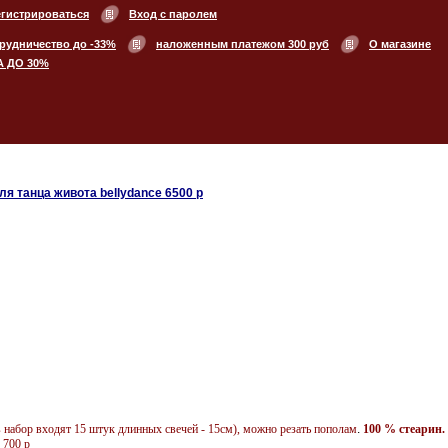
егистрироваться
Вход с паролем
рудничество до -33%
наложенным платежом 300 руб
О магазине
А ДО 30%
я танца живота bellydance 6500 p
 набор входят 15 штук длинных свечей - 15см), можно резать пополам
.
100 % стеарин.
 700 p