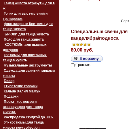
Танец живота атрибуты для т/
ж
Топик для выступлений и
тренировок
Сорт
фольклорные Костюмы для
танца живота
Специальные свечи для
БРЮКИ для танца живота
канделябра/подноса
Пояс для танца живота
‏‎КОСТЮМЫ для пышных
80.00 руб.
девушек
костюмы для восточных
танцев купить
Сравнить
музыкальные инструменты
Одежда для занятий танцами
живота
Бисер
Египетские коврики
Кальян Халил Мамун
Подарки
Прокат костюмов и
аксессуаров для танца
живота.
Распродажа скидкой до 30%.
04- костюмы для танца
живота new collection