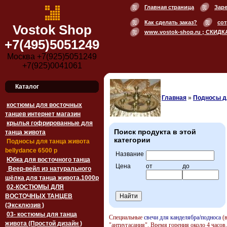
Главная страница
Зар
Как сделать заказ?
сот
Vostok Shop
www.vostok-shop.ru ; СКИДК
+7(495)5051249
Москва +7(925)5051249
+7(925)0041061
Каталог
Главная
»
Подносы дл
костюмы для восточных
танцев интернет магазин
крылья гофрированные для
Поиск продукта в этой
танца живота
категории
Подносы для танца живота
bellydance 6500 p
Название
Юбка для восточного танца
Цена
от
до
Веер-вейл из натурального
шёлка для танца живота.1000p
02-КОСТЮМЫ ДЛЯ
ВОСТОЧНЫХ ТАНЦЕВ
(Эксклюзив )
03- костюмы для танца
Специальные
свечи для канделябра/подноса
(в
живота (Простой дизайн )
"антиугасания". Время горения около 4 часов.