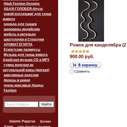
Hijab Fashion Designs
АБАЯ-ГОЛОБЕЯ-блуза
новой коллекции! для танца
живота
одежда для танцев
шаровары индийские
мебель и интерьер
шкатулочки и Сундучки
АРОМАТ ЕГИПТА
Рожок для канделябра (2 
Египетские папирусы
Музыка для танца живота
900.00 руб.
Арабская музыка CD и MP3
сумка женская из
натуральной кожы (мягкая)
Сравнить
ювелирные изделия
бронзы и камня
очень красивые Нарды
Fashion
Islamic Papyrus
Quraan
Karim
tabla барабан doumbek