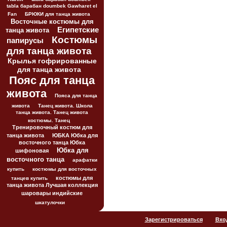
tabla барабан doumbek Gawharet el
Fan
БРЮКИ для танца живота
Восточные костюмы для
Египетские
танца живота
Костюмы
папирусы
для танца живота
Крылья гофрированные
для танца живота
Пояс для танца
живота
Пояса для танца
живота
Танец живота. Школа
танца живота. Танец живота
костюмы. Танец
Тренировочный костюм для
танца живота
ЮБКА Юбка для
восточного танца Юбка
Юбка для
шифоновая
восточного танца
арафатки
купить
костюмы для восточных
костюмы для
танцев купить
танца живота Лучшая коллекция
шаровары индийские
шкатулочки
Зарегистрироваться
Вхо