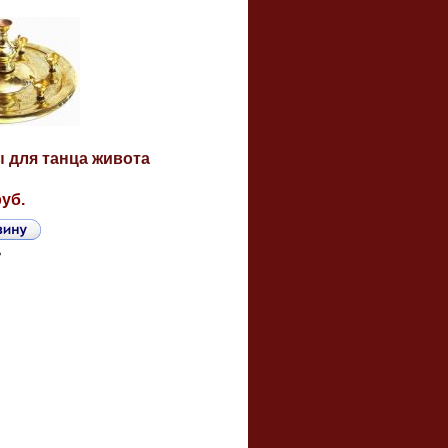
 для танца живота
руб.
ь