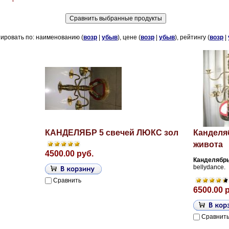
ировать по: наименованию (
возр
|
убыв
), цене (
возр
|
убыв
), рейтингу (
возр
|
КАНДЕЛЯБР 5 свечей ЛЮКС зол
Канделяб
живота
4500.00 руб.
Канделябр
bellydance.
Сравнить
6500.00 
Сравнит