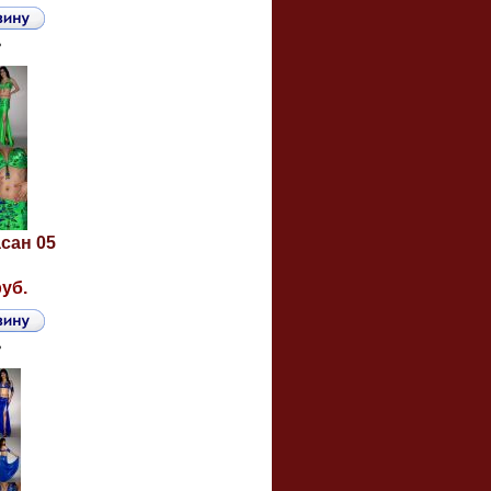
ь
сан 05
руб.
ь