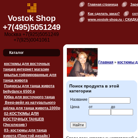
Главная страница
Зар
Как сделать заказ?
сот
Vostok Shop
www.vostok-shop.ru ; СКИДК
+7(495)5051249
Москва +7(925)5051249
+7(925)0041061
Каталог
Главная
»
костюмы д
костюмы для восточных
танцев интернет магазин
крылья гофрированные для
танца живота
Поиск продукта в этой
Подносы для танца живота
категории
bellydance 6500 p
Юбка для восточного танца
Название
Веер-вейл из натурального
Цена
от
до
шёлка для танца живота.1000p
02-КОСТЮМЫ ДЛЯ
ВОСТОЧНЫХ ТАНЦЕВ
(Эксклюзив )
03- костюмы для танца
живота (Простой дизайн )