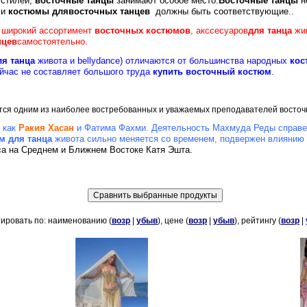
 стилей,
восточные
танцы
занимают
особое место.
Восточные
танцы
н
 и
костюмы
для
восточных
танцев
должны быть
соответствующие..
 широкий ассортимент
восточных
костюмов
, акссесуаров
для
танца
жи
нцев
самостоятельно.
ля
танца
живота и bellydance)
отличаются от большинства народных
кос
йчас не составляет большого труда
купить
восточный
костюм
.
ся одним из наиболее востребованных и уважаемых преподавателей восточн
 как
Ракия
Хасан
и Фатима Фахми.
Деятельность Махмуда Реды справед
м
для
танца
живота сильно меняется со временем, подвержен
влиянию 
са на Среднем и Ближнем Востоке Катя Эшта.
ировать по: наименованию (
возр
|
убыв
), цене (
возр
|
убыв
), рейтингу (
возр
|