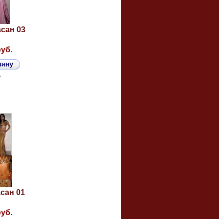
сан 03
руб.
ь
сан 01
руб.