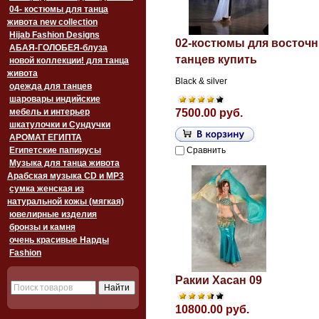
04- костюмы для танца
живота new collection
Hijab Fashion Designs
02-костюмы для восточ
АБАЯ-ГОЛОБЕЯ-блуза
танцев купить
новой коллекции! для танца
живота
Black & silver
одежда для танцев
шаровары индийские
мебель и интерьер
7500.00 руб.
шкатулочки и Сундучки
АРОМАТ ЕГИПТА
Египетские папирусы
Сравнить
Музыка для танца живота
Арабская музыка CD и MP3
сумка женская из
натуральной кожы (мягкая)
ювелирные изделия
бронзы и камня
очень красивые Нарды
Fashion
Ракии Хасан 09
10800.00 руб.