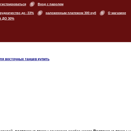
егистрироваться
Вход с паролем
рудничество до -33%
наложенным платежом 300 руб
О магазине
А ДО 30%
ля восточных танцев купить