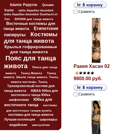
Islamic Papyrus
Quraan
Karim
tabla барабан doumbek
Сравнить
tabla барабан doumbek Gawharet el
Fan
БРЮКИ для танца живота
Восточные костюмы для
Египетские
танца живота
Костюмы
папирусы
для танца живота
Крылья гофрированные
для танца живота
Пояс для танца
живота
Ракия Хасан 02
Пояса для танца
живота
Танец Живота
Танец
живота. Школа танца живота. Танец
9800.00 руб.
живота костюмы. Танец
Тренировочный костюм для
танца живота
ЮБКА Юбка для
Сравнить
восточного танца Юбка
Юбка для
шифоновая
восточного танца
костюмы
для восточных танцев купить
костюмы для танца живота
Лучшая коллекция
шаровары
индийские
шкатулочки