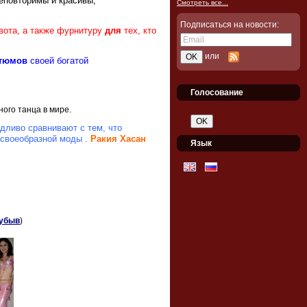
еповторимы и красивы,
Смотреть все...
Подписаться на новости:
вота, а также фурнитуру
для
тех,
кто
или
тюмов
своей богатой
Голосование
ого танца в мире.
ливо сравнивают с тем, что
своеобразной моды .
Ракия
Хасан
Язык
убыв
)