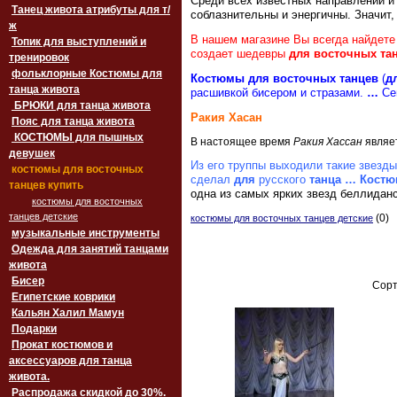
Среди всех известных направлений и
Танец живота атрибуты для т/
соблазнительны и
энергичны. Значит,
ж
В нашем магазине Вы всегда найдете
Топик для выступлений и
создает шедевры
для
восточных
та
тренировок
фольклорные Костюмы для
Костюмы
для
восточных
танцев
(
д
танца живота
расшивкой
бисером и стразами.
…
Се
БРЮКИ для танца живота
Ракия
Хасан
Пояс для танца живота
‏‎КОСТЮМЫ для пышных
В настоящее время
Ракия Хассан
являет
девушек
Из его труппы выходили такие звезды
костюмы для восточных
сделал
для
русского
танца
…
Костю
танцев купить
одна из самых
ярких звезд беллидан
костюмы для восточных
танцев детские
(0)
костюмы для восточных танцев детские
музыкальные инструменты
Одежда для занятий танцами
живота
Бисер
Сорт
Египетские коврики
Кальян Халил Мамун
Подарки
Прокат костюмов и
аксессуаров для танца
живота.
Распродажа скидкой до 30%.