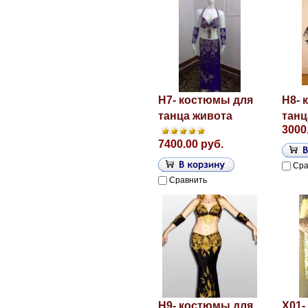
H7- костюмы для
H8- 
танца живота
танц
3000
7400.00 руб.
Сра
Сравнить
H9- костюмы для
X01-