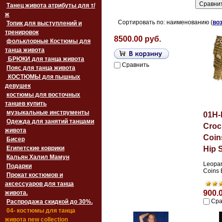
Танец живота атрибуты для т/
ж
Сортировать по: наименованию (
во
Топик для выступлений и
тренировок
8500.00 руб.
фольклорные Костюмы для
танца живота
БРЮКИ для танца живота
Сравнить
Пояс для танца живота
‏‎КОСТЮМЫ для пышных
девушек
костюмы для восточных
танцев купить
музыкальные инструменты
01H-
Одежда для занятий танцами
Croc
живота
Coin
Бисер
Египетские коврики
Hip 
Кальян Халил Мамун
Leopar
Подарки
Coins 
Прокат костюмов и
аксессуаров для танца
900.
живота.
Сра
Распродажа скидкой до 30%.
04- костюмы для танца
живота new collection