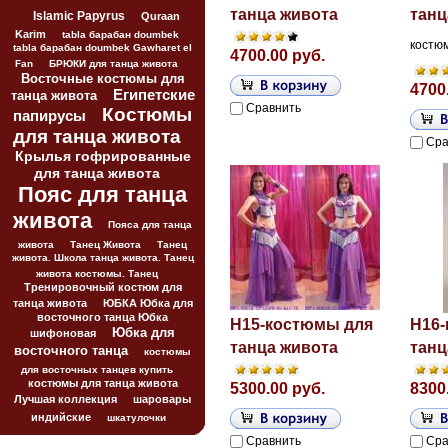
танца живота
танц
Islamic Papyrus
Quraan
Karim
tabla барабан doumbek
костю
tabla барабан doumbek Gawharet el
4700.00 руб.
Fan
БРЮКИ для танца живота
Восточные костюмы для
4700
Египетские
танца живота
Сравнить
Костюмы
папирусы
для танца живота
Сра
Крылья гофрированные
для танца живота
Пояс для танца
живота
Пояса для танца
живота
Танец Живота
Танец
живота. Школа танца живота. Танец
живота костюмы. Танец
Тренировочный костюм для
танца живота
ЮБКА Юбка для
восточного танца Юбка
H15-костюмы для
H16-
Юбка для
шифоновая
танца живота
танц
восточного танца
костюмы
для восточных танцев купить
костюмы для танца живота
5300.00 руб.
8300
Лучшая коллекция
шаровары
индийские
шкатулочки
Сравнить
Сра