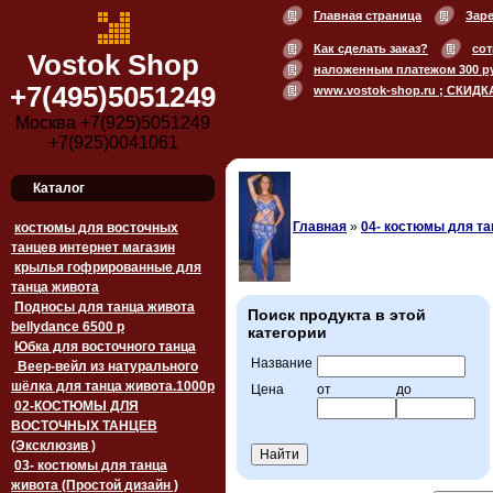
Главная страница
Зар
Как сделать заказ?
сот
Vostok Shop
наложенным платежом 300 р
+7(495)5051249
www.vostok-shop.ru ; СКИДК
Москва +7(925)5051249
+7(925)0041061
Каталог
Главная
»
04- костюмы для тан
костюмы для восточных
танцев интернет магазин
крылья гофрированные для
танца живота
Подносы для танца живота
Поиск продукта в этой
bellydance 6500 p
категории
Юбка для восточного танца
Название
Веер-вейл из натурального
шёлка для танца живота.1000p
Цена
от
до
02-КОСТЮМЫ ДЛЯ
ВОСТОЧНЫХ ТАНЦЕВ
(Эксклюзив )
03- костюмы для танца
живота (Простой дизайн )