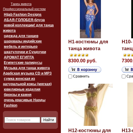
Танец живота
Профессиональный костюм
Hijab Fashion Designs
АБАЯ-ГОЛОБЕЯ-блуза
новой коллекции! для танца
живота
одежда для танцев
шаровары индийские
H1-костюмы для
H10-
мебель и интерьер
танца живота
танц
шкатулочки и Сундучки
АРОМАТ ЕГИПТА
8300.00 руб.
7300
Египетские папирусы
Музыка для танца живота
Арабская музыка CD и MP3
Сравнить
Сра
сумка женская из
натуральной кожы (мягкая)
ювелирные изделия
бронзы и камня
очень красивые Нарды
Fashion
H12-костюмы для
H13-