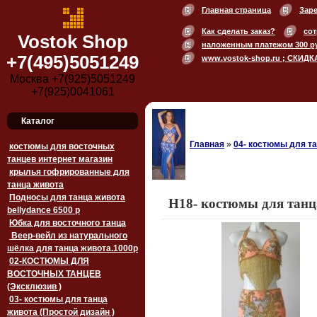
Главная страница
Зар
Как сделать заказ?
сот
Vostok Shop
наложенным платежом 300 р
+7(495)5051249
www.vostok-shop.ru ; СКИДК
Москва +7(925)5051249
+7(925)0041061
Каталог
Главная
»
04- костюмы для та
костюмы для восточных
танцев интернет магазин
крылья гофрированные для
танца живота
Подносы для танца живота
H18- костюмы для танц
bellydance 6500 p
Юбка для восточного танца
Веер-вейл из натурального
шёлка для танца живота.1000p
02-КОСТЮМЫ ДЛЯ
ВОСТОЧНЫХ ТАНЦЕВ
(Эксклюзив )
03- костюмы для танца
живота (Простой дизайн )