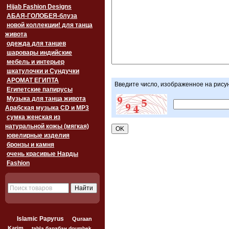
Hijab Fashion Designs
АБАЯ-ГОЛОБЕЯ-блуза
новой коллекции! для танца
живота
одежда для танцев
шаровары индийские
мебель и интерьер
шкатулочки и Сундучки
АРОМАТ ЕГИПТА
Введите число, изображенное на рису
Египетские папирусы
Музыка для танца живота
Арабская музыка CD и MP3
сумка женская из
натуральной кожы (мягкая)
ювелирные изделия
бронзы и камня
очень красивые Нарды
Fashion
Islamic Papyrus
Quraan
Karim
tabla барабан doumbek