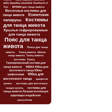
tabla барабан doumbek Gawharet el
Fan
БРЮКИ для танца живота
Восточные костюмы для
Египетские
танца живота
Костюмы
папирусы
для танца живота
Крылья гофрированные
для танца живота
Пояс для танца
живота
Пояса для танца
живота
Танец живота. Школа
танца живота. Танец живота
костюмы. Танец
Тренировочный костюм для
танца живота
ЮБКА Юбка для
восточного танца Юбка
Юбка для
шифоновая
восточного танца
арафатки
купить
костюмы для восточных
костюмы для
танцев купить
танца живота Лучшая коллекция
шаровары индийские
шкатулочки