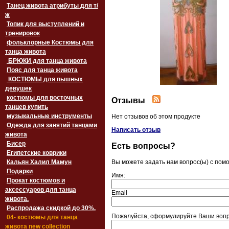
Танец живота атрибуты для т/
ж
Топик для выступлений и
тренировок
фольклорные Костюмы для
танца живота
БРЮКИ для танца живота
Пояс для танца живота
‏‎КОСТЮМЫ для пышных
девушек
костюмы для восточных
Отзывы
танцев купить
музыкальные инструменты
Нет отзывов об этом продукте
Одежда для занятий танцами
Написать отзыв
живота
Бисер
Есть вопросы?
Египетские коврики
Кальян Халил Мамун
Вы можете задать нам вопрос(ы) с по
Подарки
Имя:
Прокат костюмов и
аксессуаров для танца
Email
живота.
Распродажа скидкой до 30%.
Пожалуйста, сформулируйте Ваши вопр
04- костюмы для танца
живота new collection