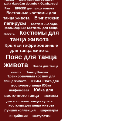
tabla барабан doumbek Gawharet el
Fan
БРЮКИ для танца живота
Восточные костюмы для
Египетские
танца живота
папирусы
Костюм «Балади»
фольклорные Костюмы для танца
Костюмы для
живота
танца живота
Крылья гофрированные
для танца живота
Пояс для танца
живота
Пояса для танца
живота
Танец Живота
Тренировочный костюм для
танца живота
ЮБКА Юбка для
восточного танца Юбка
Юбка для
шифоновая
восточного танца
костюмы
для восточных танцев купить
костюмы для танца живота
Лучшая коллекция
шаровары
индийские
шкатулочки