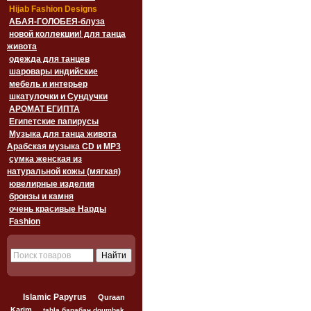
Hijab Fashion Designs
АБАЯ-ГОЛОБЕЯ-блуза
новой коллекции! для танца
живота
одежда для танцев
шаровары индийские
мебель и интерьер
шкатулочки и Сундучки
АРОМАТ ЕГИПТА
Египетские папирусы
Музыка для танца живота
Арабская музыка CD и MP3
сумка женская из
натуральной кожы (мягкая)
ювелирные изделия
бронзы и камня
очень красивые Нарды
Fashion
Islamic Papyrus
Quraan
Karim
tabla барабан doumbek