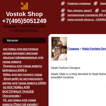
Главная страница
Зар
Как сделать заказ?
сот
Vostok Shop
наложенным платежом 300 р
+7(495)5051249
www.vostok-shop.ru ; СКИДК
Москва +7(925)5051249
+7(925)0041061
Каталог
Главная
»
Hijab Fashion De
костюмы для восточных
танцев интернет магазин
крылья гофрированные для
танца живота
Подносы для танца живота
Hijab Fashion Designs
bellydance 6500 p
Hijabi Style is a blog devoted to hijab fash
Юбка для восточного танца
beautiful muslima
Веер-вейл из натурального
шёлка для танца живота.1000p
<
02-КОСТЮМЫ ДЛЯ
ВОСТОЧНЫХ ТАНЦЕВ
(Эксклюзив )
03- костюмы для танца
живота (Простой дизайн )