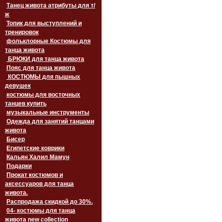
Танец живота атрибуты для т/
ж
Топик для выступлений и
тренировок
фольклорные Костюмы для
танца живота
БРЮКИ для танца живота
Пояс для танца живота
‏‎КОСТЮМЫ для пышных
девушек
костюмы для восточных
танцев купить
музыкальные инструменты
Одежда для занятий танцами
живота
Бисер
Египетские коврики
Кальян Халил Мамун
Подарки
Прокат костюмов и
аксессуаров для танца
живота.
Распродажа скидкой до 30%.
04- костюмы для танца
живота new collection