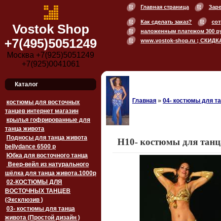
Главная страница
Зар
Как сделать заказ?
сот
Vostok Shop
наложенным платежом 300 р
+7(495)5051249
www.vostok-shop.ru ; СКИДК
Москва +7(925)5051249
+7(925)0041061
Каталог
Главная
»
04- костюмы для та
костюмы для восточных
танцев интернет магазин
крылья гофрированные для
танца живота
Подносы для танца живота
H10- костюмы для танц
bellydance 6500 p
Юбка для восточного танца
Веер-вейл из натурального
шёлка для танца живота.1000p
02-КОСТЮМЫ ДЛЯ
ВОСТОЧНЫХ ТАНЦЕВ
(Эксклюзив )
03- костюмы для танца
живота (Простой дизайн )