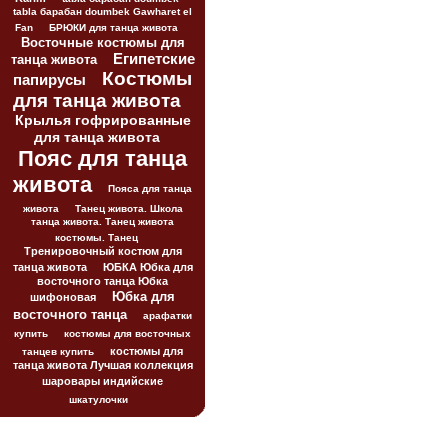
tabla барабан doumbek Gawharet el
Fan
БРЮКИ для танца живота
Восточные костюмы для
Египетские
танца живота
Костюмы
папирусы
для танца живота
Крылья гофрированные
для танца живота
Пояс для танца
живота
Пояса для танца
живота
Танец живота. Школа
танца живота. Танец живота
костюмы. Танец
Тренировочный костюм для
танца живота
ЮБКА Юбка для
восточного танца Юбка
Юбка для
шифоновая
восточного танца
арафатки
купить
костюмы для восточных
костюмы для
танцев купить
танца живота Лучшая коллекция
шаровары индийские
шкатулочки