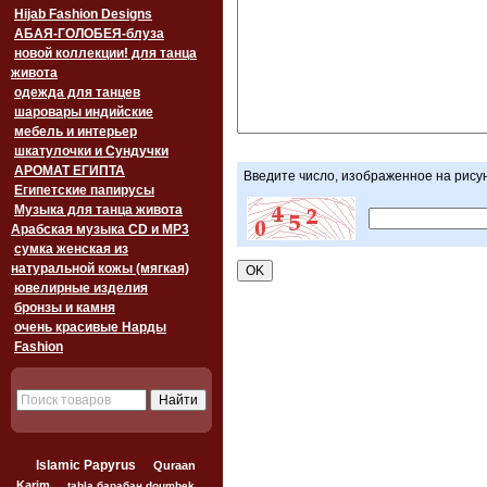
Hijab Fashion Designs
АБАЯ-ГОЛОБЕЯ-блуза
новой коллекции! для танца
живота
одежда для танцев
шаровары индийские
мебель и интерьер
шкатулочки и Сундучки
АРОМАТ ЕГИПТА
Введите число, изображенное на рису
Египетские папирусы
Музыка для танца живота
Арабская музыка CD и MP3
сумка женская из
натуральной кожы (мягкая)
ювелирные изделия
бронзы и камня
очень красивые Нарды
Fashion
Islamic Papyrus
Quraan
Karim
tabla барабан doumbek