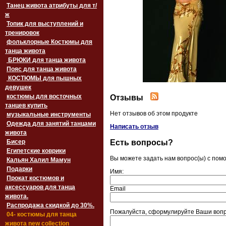
Танец живота атрибуты для т/
ж
Топик для выступлений и
тренировок
фольклорные Костюмы для
танца живота
БРЮКИ для танца живота
Пояс для танца живота
‏‎КОСТЮМЫ для пышных
девушек
костюмы для восточных
Отзывы
танцев купить
Нет отзывов об этом продукте
музыкальные инструменты
Одежда для занятий танцами
Написать отзыв
живота
Есть вопросы?
Бисер
Египетские коврики
Вы можете задать нам вопрос(ы) с по
Кальян Халил Мамун
Подарки
Имя:
Прокат костюмов и
аксессуаров для танца
Email
живота.
Распродажа скидкой до 30%.
Пожалуйста, сформулируйте Ваши вопр
04- костюмы для танца
живота new collection