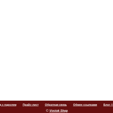
д с паролем
Прайс-лист
Обратная связь
Обмен ссылками
Блог /
©
.
Vostok Shop