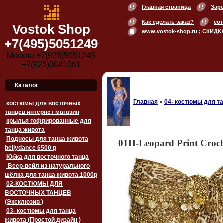
Главная страница
Зар
Как сделать заказ?
сот
Vostok Shop
www.vostok-shop.ru ; СКИДК
+7(495)5051249
Москва +7(925)5051249
+7(925)0041061
Каталог
Главная
»
04- костюмы для та
костюмы для восточных
танцев интернет магазин
крылья гофрированные для
танца живота
Подносы для танца живота
01H-Leopard Print Croch
bellydance 6500 p
Юбка для восточного танца
Веер-вейл из натурального
шёлка для танца живота.1000p
02-КОСТЮМЫ ДЛЯ
ВОСТОЧНЫХ ТАНЦЕВ
(Эксклюзив )
03- костюмы для танца
живота (Простой дизайн )