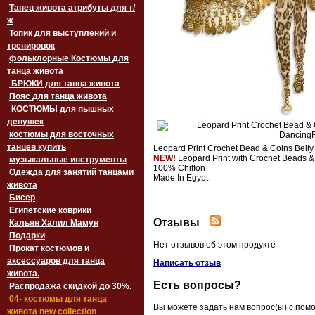
Танец живота атрибуты для т/
ж
Топик для выступлений и
тренировок
фольклорные Костюмы для
танца живота
БРЮКИ для танца живота
Пояс для танца живота
‏‎КОСТЮМЫ для пышных
девушек
костюмы для восточных
танцев купить
Leopard Print Crochet Bead & Coins Bell
NEW!
Leopard Print with Crochet Beads & 
музыкальные инструменты
100% Chiffon
Одежда для занятий танцами
Made In Egypt
живота
Бисер
Египетские коврики
Отзывы
Кальян Халил Мамун
Подарки
Нет отзывов об этом продукте
Прокат костюмов и
аксессуаров для танца
Написать отзыв
живота.
Есть вопросы?
Распродажа скидкой до 30%.
04- костюмы для танца
Вы можете задать нам вопрос(ы) с по
живота new collection