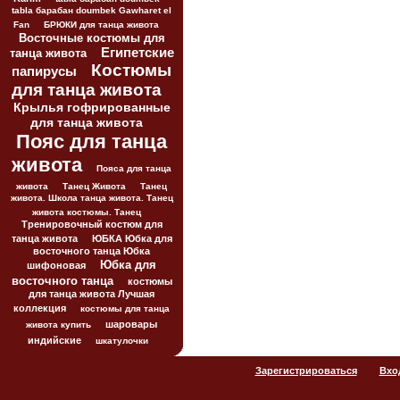
tabla барабан doumbek Gawharet el
Fan
БРЮКИ для танца живота
Восточные костюмы для
Египетские
танца живота
Костюмы
папирусы
для танца живота
Крылья гофрированные
для танца живота
Пояс для танца
живота
Пояса для танца
живота
Танец Живота
Танец
живота. Школа танца живота. Танец
живота костюмы. Танец
Тренировочный костюм для
танца живота
ЮБКА Юбка для
восточного танца Юбка
Юбка для
шифоновая
восточного танца
костюмы
для танца живота Лучшая
коллекция
костюмы для танца
шаровары
живота купить
индийские
шкатулочки
Зарегистрироваться
Вхо