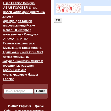
Hijab Fashion Designs
АБАЯ-ГОЛОБЕЯ-блуза
новой коллекции! для танца
живота
одежда для танцев
шаровары индийские
мебель и интерьер
шкатулочки и Сундучки
АРОМАТ ЕГИПТА
Египетские папирусы
Музыка для танца живота
Арабская музыка CD и MP3
сумка женская из
натуральной кожы (мягкая)
ювелирные изделия
бронзы и камня
очень красивые Нарды
Fashion
Islamic Papyrus
Quraan
Karim
tabla барабан doumbek