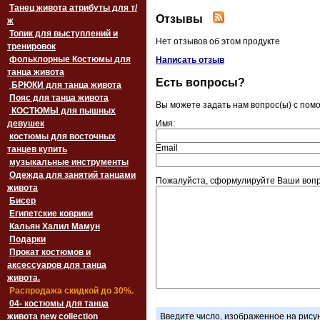
Танец живота атрибуты для т/
Отзывы
ж
Топик для выступлений и
Нет отзывов об этом продукте
тренировок
фольклорные Костюмы для
Написать отзыв
танца живота
Есть вопросы?
БРЮКИ для танца живота
Пояс для танца живота
Вы можете задать нам вопрос(ы) с по
‏‎КОСТЮМЫ для пышных
девушек
Имя:
костюмы для восточных
Email
танцев купить
музыкальные инструменты
Одежда для занятий танцами
Пожалуйста, сформулируйте Ваши вопр
живота
Бисер
Египетские коврики
Кальян Халил Мамун
Подарки
Прокат костюмов и
аксессуаров для танца
живота.
Распродажа скидкой до 30%.
04- костюмы для танца
живота new collection
Введите число, изображенное на рису