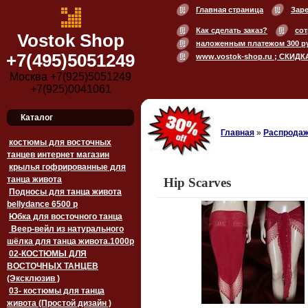
Главная страница
Зар
Как сделать заказ?
сот
Vostok Shop
наложенным платежом 300 р
+7(495)5051249
www.vostok-shop.ru ; СКИДК
Москва +7(925)5051249
+7(925)0041061
Каталог
Главная
»
Распродаж
костюмы для восточных
танцев интернет магазин
крылья гофрированные для
танца живота
Hip Scarves
Подносы для танца живота
bellydance 6500 p
Юбка для восточного танца
Веер-вейл из натурального
шёлка для танца живота.1000p
02-КОСТЮМЫ ДЛЯ
ВОСТОЧНЫХ ТАНЦЕВ
(Эксклюзив )
03- костюмы для танца
живота (Простой дизайн )