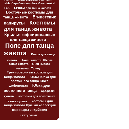
tabla барабан doumbek Gawharet el
Fan
БРЮКИ для танца живота
Восточные костюмы для
Египетские
танца живота
Костюмы
папирусы
для танца живота
Крылья гофрированные
для танца живота
Пояс для танца
живота
Пояса для танца
живота
Танец живота. Школа
танца живота. Танец живота
костюмы. Танец
Тренировочный костюм для
танца живота
ЮБКА Юбка для
восточного танца Юбка
Юбка для
шифоновая
восточного танца
арафатки
купить
костюмы для восточных
костюмы для
танцев купить
танца живота Лучшая коллекция
шаровары индийские
шкатулочки