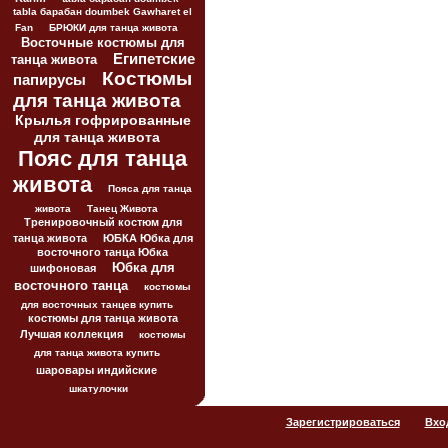
tabla барабан doumbek Gawharet el
Fan
БРЮКИ для танца живота
Восточные костюмы для
Египетские
танца живота
Костюмы
папирусы
для танца живота
Крылья гофрированные
для танца живота
Пояс для танца
живота
Пояса для танца
живота
Танец Живота
Тренировочный костюм для
танца живота
ЮБКА Юбка для
восточного танца Юбка
Юбка для
шифоновая
восточного танца
костюмы
для восточных танцев купить
костюмы для танца живота
Лучшая коллекция
костюмы
для танца живота купить
шаровары индийские
шкатулочки
Зарегистрироваться
Вхо