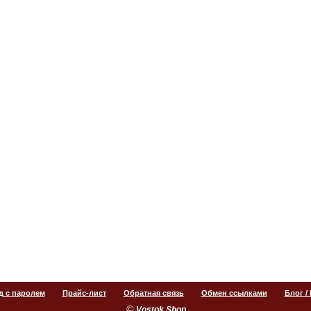
д с паролем
Прайс-лист
Обратная связь
Обмен ссылками
Блог /
©
.
Vostok Shop