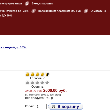
егистрироваться
Вход с паролем
рудничество до -33%
наложенным платежом 300 руб
О магазине
А ДО 30%
а скидкой до 30%.
Голосов: 7
Оценить
2000.00 руб.
3500.00 руб.
Вы экономите:
1500.00 руб. (43%)
Вес продукта: 750 g
Кол-во: