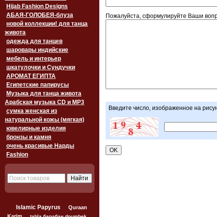
Hijab Fashion Designs
АБАЯ-ГОЛОБЕЯ-блуза
Пожалуйста, сформулируйте Ваши вопр
новой коллекции! для танца
живота
одежда для танцев
шаровары индийские
мебель и интерьер
шкатулочки и Сундучки
АРОМАТ ЕГИПТА
Египетские папирусы
Музыка для танца живота
Арабская музыка CD и MP3
Введите число, изображенное на рису
сумка женская из
натуральной кожы (мягкая)
ювелирные изделия
бронзы и камня
очень красивые Нарды
Fashion
Islamic Papyrus
Quraan
Karim
tabla барабан doumbek