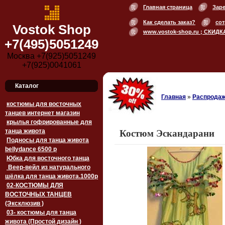
Главная страница
Зар
Как сделать заказ?
сот
Vostok Shop
www.vostok-shop.ru ; СКИДК
+7(495)5051249
Москва +7(925)5051249
+7(925)0041061
Каталог
Главная
»
Распродаж
костюмы для восточных
танцев интернет магазин
крылья гофрированные для
танца живота
Костюм Эскандарани
Подносы для танца живота
bellydance 6500 p
Юбка для восточного танца
Веер-вейл из натурального
шёлка для танца живота.1000p
02-КОСТЮМЫ ДЛЯ
ВОСТОЧНЫХ ТАНЦЕВ
(Эксклюзив )
03- костюмы для танца
живота (Простой дизайн )