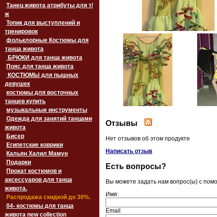
Танец живота атрибуты для т/
ж
Топик для выступлений и
тренировок
фольклорные Костюмы для
танца живота
БРЮКИ для танца живота
Пояс для танца живота
‏‎КОСТЮМЫ для пышных
девушек
костюмы для восточных
танцев купить
музыкальные инструменты
Одежда для занятий танцами
Отзывы
живота
Бисер
Нет отзывов об этом продукте
Египетские коврики
Написать отзыв
Кальян Халил Мамун
Подарки
Есть вопросы?
Прокат костюмов и
аксессуаров для танца
Вы можете задать нам вопрос(ы) с по
живота.
Имя:
Распродажа скидкой до 30%.
04- костюмы для танца
Email
живота new collection