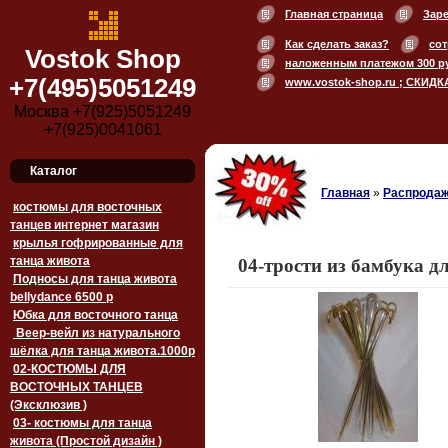
Главная страница
Зар
Как сделать заказ?
сот
Vostok Shop
наложенным платежом 300 р
+7(495)5051249
www.vostok-shop.ru ; СКИДК
Москва +7(925)5051249
+7(925)0041061
Каталог
Главная
»
Распродаж
костюмы для восточных
танцев интернет магазин
крылья гофрированные для
танца живота
04-трости из бамбука д
Подносы для танца живота
bellydance 6500 p
Юбка для восточного танца
Веер-вейл из натурального
шёлка для танца живота.1000p
02-КОСТЮМЫ ДЛЯ
ВОСТОЧНЫХ ТАНЦЕВ
(Эксклюзив )
03- костюмы для танца
живота (Простой дизайн )