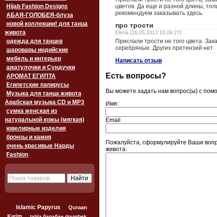
Hijab Fashion Designs
цветов. Да еще и разной длины, то
рекомендуем заказывать здесь.
АБАЯ-ГОЛОБЕЯ-блуза
новой коллекции! для танца
про трости
живота
Elena (26.05.2013 15:06:27)
одежда для танцев
Прислали трости не того цвета. Зак
серебряные. Других претензий нет
шаровары индийские
мебель и интерьер
Написать отзыв
шкатулочки и Сундучки
Есть вопросы?
АРОМАТ ЕГИПТА
Египетские папирусы
Вы можете задать нам вопрос(ы) с по
Музыка для танца живота
Арабская музыка CD и MP3
Имя:
сумка женская из
натуральной кожы (мягкая)
Email
ювелирные изделия
бронзы и камня
Пожалуйста, сформулируйте Ваши вопр
очень красивые Нарды
живота:
Fashion
Islamic Papyrus
Quraan
Karim
tabla барабан doumbek