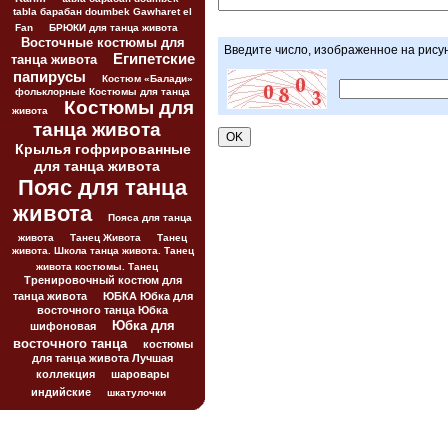
tabla барабан doumbek Gawharet el
Fan
БРЮКИ для танца живота
Восточные костюмы для
Введите число, изображенное на рису
Египетские
танца живота
папирусы
Костюм «Балади»
фольклорные Костюмы для танца
Костюмы для
живота
танца живота
Крылья гофрированные
для танца живота
Пояс для танца
живота
Пояса для танца
живота
Танец Живота
Танец
живота. Школа танца живота. Танец
живота костюмы. Танец
Тренировочный костюм для
танца живота
ЮБКА Юбка для
восточного танца Юбка
Юбка для
шифоновая
восточного танца
костюмы
для танца живота Лучшая
коллекция
шаровары
индийские
шкатулочки