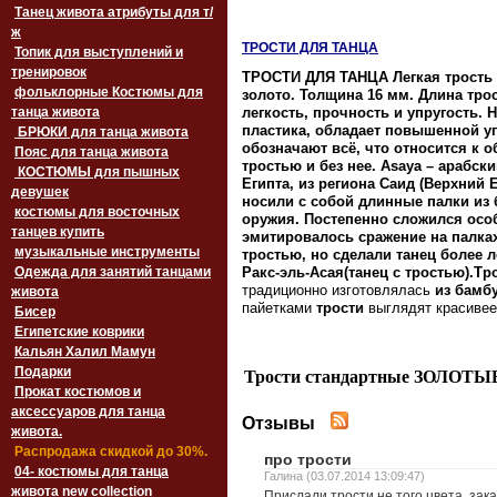
Танец живота атрибуты для т/
ж
ТРОСТИ ДЛЯ ТАНЦА
Топик для выступлений и
тренировок
ТРОСТИ ДЛЯ ТАНЦА Легкая трость 
фольклорные Костюмы для
золото. Толщина 16 мм. Длина трост
танца живота
легкость, прочность и упругость. 
пластика, обладает повышенной уп
БРЮКИ для танца живота
обозначают всё, что относится к о
Пояс для танца живота
тростью и без нее. Asaya – арабск
‏‎КОСТЮМЫ для пышных
Египта, из региона Саид (Верхний
девушек
носили с собой длинные палки из 
костюмы для восточных
оружия. Постепенно сложился особ
танцев купить
эмитировалось сражение на палка
музыкальные инструменты
тростью, но сделали танец более 
Одежда для занятий танцами
Ракс-эль-Асая(танец с тростью).Тр
традиционно изготовлялась
из
бамб
живота
пайетками
трости
выглядят красивее
Бисер
Египетские коврики
Кальян Халил Мамун
Подарки
Трости стандартные ЗОЛОТЫ
Прокат костюмов и
аксессуаров для танца
Отзывы
живота.
Распродажа скидкой до 30%.
про трости
04- костюмы для танца
Галина (03.07.2014 13:09:47)
живота new collection
Прислали трости не того цвета, зак