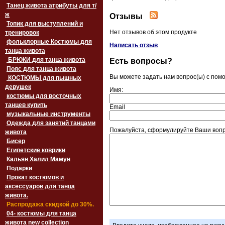
Танец живота атрибуты для т/
ж
Отзывы
Топик для выступлений и
Нет отзывов об этом продукте
тренировок
фольклорные Костюмы для
Написать отзыв
танца живота
БРЮКИ для танца живота
Есть вопросы?
Пояс для танца живота
Вы можете задать нам вопрос(ы) с по
‏‎КОСТЮМЫ для пышных
девушек
Имя:
костюмы для восточных
танцев купить
Email
музыкальные инструменты
Одежда для занятий танцами
Пожалуйста, сформулируйте Ваши вопр
живота
Бисер
Египетские коврики
Кальян Халил Мамун
Подарки
Прокат костюмов и
аксессуаров для танца
живота.
Распродажа скидкой до 30%.
04- костюмы для танца
живота new collection