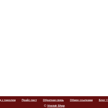
д с паролем
Прайс-лист
Обратная связь
Обмен ссылками
Блог /
©
.
Vostok Shop