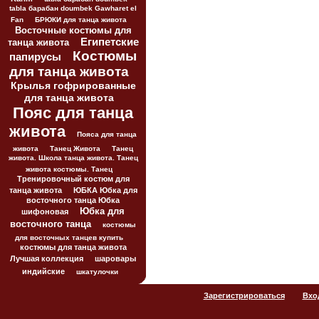
tabla барабан doumbek Gawharet el
Fan
БРЮКИ для танца живота
Восточные костюмы для
Египетские
танца живота
Костюмы
папирусы
для танца живота
Крылья гофрированные
для танца живота
Пояс для танца
живота
Пояса для танца
живота
Танец Живота
Танец
живота. Школа танца живота. Танец
живота костюмы. Танец
Тренировочный костюм для
танца живота
ЮБКА Юбка для
восточного танца Юбка
Юбка для
шифоновая
восточного танца
костюмы
для восточных танцев купить
костюмы для танца живота
Лучшая коллекция
шаровары
индийские
шкатулочки
Зарегистрироваться
Вхо