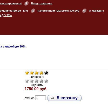
егистрироваться
Вход с паролем
рудничество до -33%
наложенным платежом 300 руб
О магазине
А ДО 30%
а скидкой до 30%.
Голосов: 4
Оценить
1750.00 руб.
Кол-во: