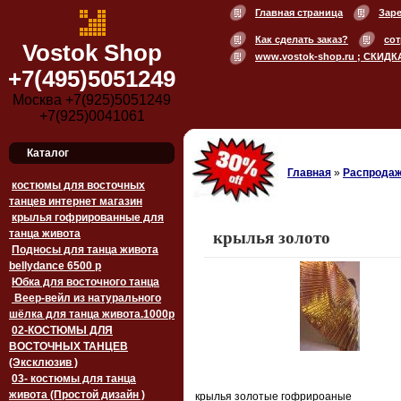
Главная страница
Зар
Как сделать заказ?
сот
Vostok Shop
www.vostok-shop.ru ; СКИДК
+7(495)5051249
Москва +7(925)5051249
+7(925)0041061
Каталог
Главная
»
Распродаж
костюмы для восточных
танцев интернет магазин
крылья гофрированные для
танца живота
крылья золото
Подносы для танца живота
bellydance 6500 p
Юбка для восточного танца
Веер-вейл из натурального
шёлка для танца живота.1000p
02-КОСТЮМЫ ДЛЯ
ВОСТОЧНЫХ ТАНЦЕВ
(Эксклюзив )
03- костюмы для танца
живота (Простой дизайн )
крылья золотые гофрироаные