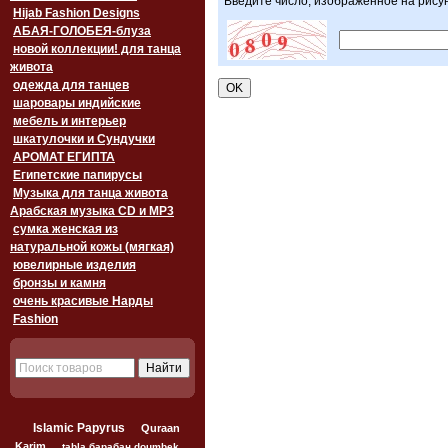
Введите число, изображенное на рису
Hijab Fashion Designs
АБАЯ-ГОЛОБЕЯ-блуза
новой коллекции! для танца
живота
одежда для танцев
шаровары индийские
мебель и интерьер
шкатулочки и Сундучки
АРОМАТ ЕГИПТА
Египетские папирусы
Музыка для танца живота
Арабская музыка CD и MP3
сумка женская из
натуральной кожы (мягкая)
ювелирные изделия
бронзы и камня
очень красивые Нарды
Fashion
Islamic Papyrus
Quraan
Karim
tabla барабан doumbek