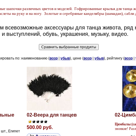
чные
шапочки различных цветов и моделей. Гофрированные крылья для танца ж
слеты на руку и на ногу. Золотые и серебряные канделябры (шамадан), сабли д
м всевозможные аксессуары для танца живота, ряд 
 и выступлений, обувь, украшения, музыку, видео.
ировать по: наименованию (
возр
|
убыв
), цене (
возр
|
убыв
), рейтингу (
возр
|
льные
02-Веера для танцев
02-Цимба
Цимбалы (са
500.00 руб.
звонкие! Разл
 шт., Египет