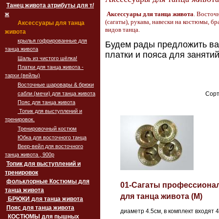
Танец живота атрибуты для т/
Аксессуары для танца живота
. Восто
ж
(сагаты), рукава,
навески на костюмы, бра
Аксессуары для танца
видов танца.
живота
крылья гофрированные для
Будем рады предложить ва
танца живота
платки и пояса для занятий
Шаль из чистого шёлка!
Платки для танца живота -
тархи (вейлы)
Восточные шаровары & брюки
сабли (мечи) для танца живота
Сорт
Пояс для танца живота
Топик для выступлений и
тренировок.
Тренировочный костюм
Юбка для восточного танца
Веер-вейл для восточного
танца живота , 900p
Топик для выступлений и
тренировок
фольклорные Костюмы для
01-Сагаты профессиона
танца живота
для танца живота (M)
БРЮКИ для танца живота
Пояс для танца живота
диаметр 4.5см, в комплект входят 4
‏‎КОСТЮМЫ для пышных