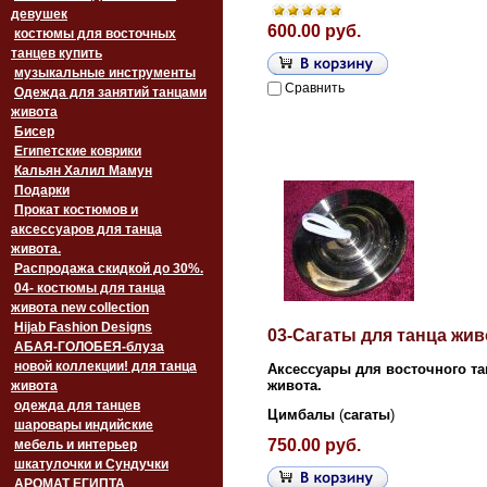
девушек
600.00 руб.
костюмы для восточных
танцев купить
музыкальные инструменты
Сравнить
Одежда для занятий танцами
живота
Бисер
Египетские коврики
Кальян Халил Мамун
Подарки
Прокат костюмов и
аксессуаров для танца
живота.
Распродажа скидкой до 30%.
04- костюмы для танца
живота new collection
Hijab Fashion Designs
03-Сагаты для танца жив
АБАЯ-ГОЛОБЕЯ-блуза
новой коллекции! для танца
Аксессуары для восточного та
живота.
живота
одежда для танцев
Цимбалы
(
сагаты
)
шаровары индийские
750.00 руб.
мебель и интерьер
шкатулочки и Сундучки
АРОМАТ ЕГИПТА