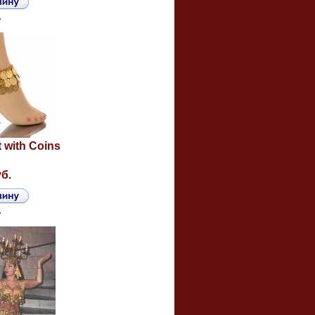
ь
t with Coins
уб.
ь