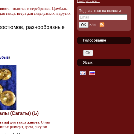
Смотреть все...
ивота - золотые и серебряные.
Цимбалы
Подписаться на новости:
ля танца, веера для андалузских и других
или
костюмов, разнообразные
Голосование
убыв
)
Язык
лы (Сагаты) (Ь)
гаты) для танца живота
. Очень
ичные размеры, цвета, рисунки.