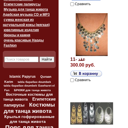
Сравнить
Египетские папирусы
Музыка для танца живота
Арабская музыка CD и MP3
сумка женская из
натуральной кожы (мягкая)
ювелирные изделия
бронзы и камня
очень красивые Нарды
Fashion
11- عقد
300.00 руб.
Islamic Papyrus
Quraan
Сравнить
Karim
tabla барабан doumbek
tabla барабан doumbek Gawharet el
Fan
БРЮКИ для танца живота
Восточные костюмы для
Египетские
танца живота
Костюмы
папирусы
для танца живота
Крылья гофрированные
для танца живота
Пояс для танца