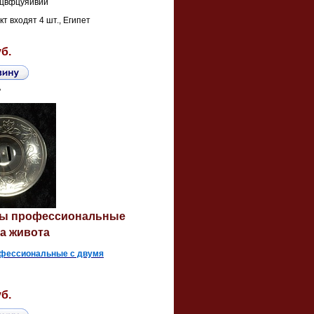
цвфцуяйвйй
кт входят 4 шт., Египет
уб.
ь
ты профессиональные
ца живота
офессиональные с двумя
уб.