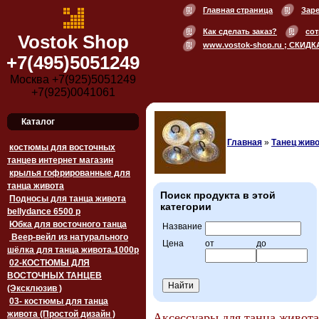
Главная страница
Зар
Как сделать заказ?
сот
Vostok Shop
www.vostok-shop.ru ; СКИДК
+7(495)5051249
Москва +7(925)5051249
+7(925)0041061
Каталог
Главная
»
Танец живо
костюмы для восточных
танцев интернет магазин
крылья гофрированные для
танца живота
Поиск продукта в этой
Подносы для танца живота
категории
bellydance 6500 p
Юбка для восточного танца
Название
Веер-вейл из натурального
Цена
от
до
шёлка для танца живота.1000p
02-КОСТЮМЫ ДЛЯ
ВОСТОЧНЫХ ТАНЦЕВ
(Эксклюзив )
03- костюмы для танца
живота (Простой дизайн )
Аксессуары для танца живота