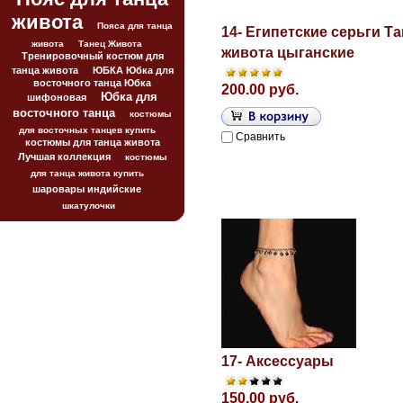
живота
Пояса для танца
14- Египетские серьги Т
живота
Танец Живота
живота цыганские
Тренировочный костюм для
танца живота
ЮБКА Юбка для
восточного танца Юбка
200.00 руб.
Юбка для
шифоновая
восточного танца
костюмы
для восточных танцев купить
Сравнить
костюмы для танца живота
Лучшая коллекция
костюмы
для танца живота купить
шаровары индийские
шкатулочки
17- Аксессуары
150.00 руб.