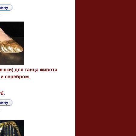
ь
ешки) для танца живота
 и серебром.
уб.
ь