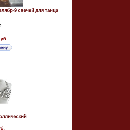
елябр-9 свечей для танца
9
руб.
ь
аллический
уб.