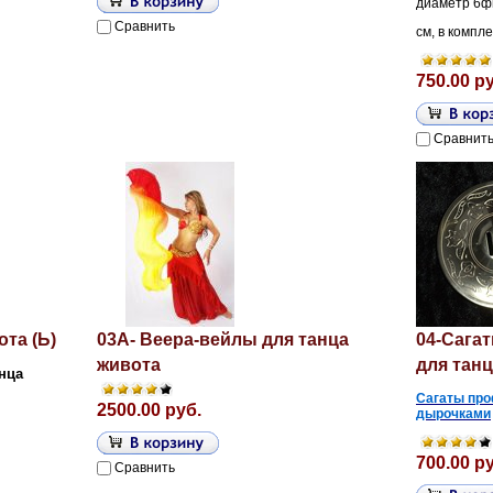
диаметр 6ф
Сравнить
см, в компле
750.00 р
Сравнит
ота (Ь)
03A- Веера-вейлы для танца
04-Сага
живота
для тан
нца
Сагаты пр
2500.00 руб.
дырочками
700.00 р
Сравнить