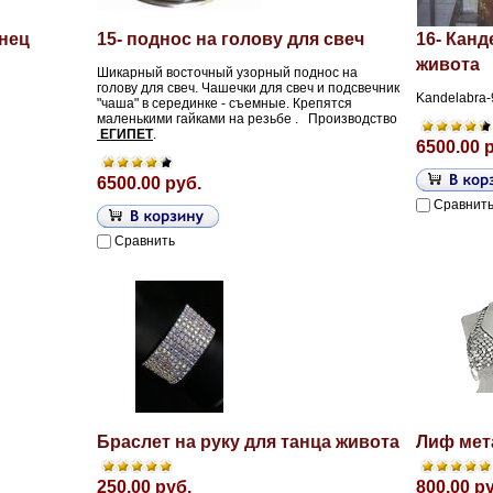
анец
15- поднос на голову для свеч
16- Канд
живота
Шикарный восточный узорный поднос на
голову для свеч. Чашечки для свеч и подсвечник
Kandelabra-
"чаша" в серединке - съемные. Крепятся
маленькими гайками на резьбе . Производство
ЕГИПЕТ
.
6500.00 
6500.00 руб.
Сравнит
Сравнить
Браслет на руку для танца живота
Лиф мет
250.00 руб.
800.00 р