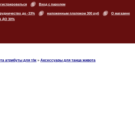
егистрироваться
Вход с паролем
рудничество до -33%
наложенным платежом 300 руб
О магазине
А ДО 30%
та атрибуты для т/ж
»
Аксессуары для танца живота