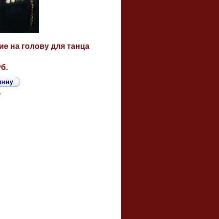
е на голову для танца
уб.
ь