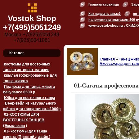
Главная страница
Зар
Как сделать заказ?
сот
Vostok Shop
наложенным платежом 300 р
+7(495)5051249
www.vostok-shop.ru ; СКИДК
Москва +7(925)5051249
+7(925)0041061
Каталог
Главная
»
Танец живо
Аксессуары для тан
костюмы для восточных
танцев интернет магазин
крылья гофрированные для
танца живота
01-Сагаты профессиона
Подносы для танца живота
bellydance 6500 p
Юбка для восточного танца
Веер-вейл из натурального
шёлка для танца живота.1000p
02-КОСТЮМЫ ДЛЯ
ВОСТОЧНЫХ ТАНЦЕВ
(Эксклюзив )
03- костюмы для танца
живота (Простой дизайн )