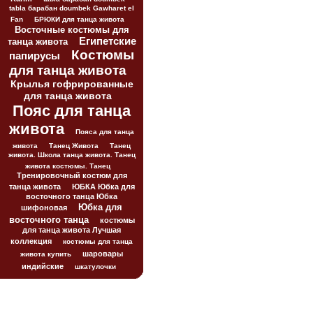
tabla барабан doumbek Gawharet el
Fan
БРЮКИ для танца живота
Восточные костюмы для
Египетские
танца живота
Костюмы
папирусы
для танца живота
Крылья гофрированные
для танца живота
Пояс для танца
живота
Пояса для танца
живота
Танец Живота
Танец
живота. Школа танца живота. Танец
живота костюмы. Танец
Тренировочный костюм для
танца живота
ЮБКА Юбка для
восточного танца Юбка
Юбка для
шифоновая
восточного танца
костюмы
для танца живота Лучшая
коллекция
костюмы для танца
шаровары
живота купить
индийские
шкатулочки