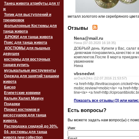
Танец живота атрибуты для т/
ж
Топик для выступлений и
металл золотого или серебряного цвета,
тренировок
фольклорные Костюмы для
Отзывы
танца живота
БРЮКИ для танца живота
Nena@mail.ru
Пояс для танца живота
Нина (07.03.2020 16:18:35)
‏‎КОСТЮМЫ для пышных
ДОБРЫЙ день. Купили у Вас, салат 
,девочкам понравились,качество и 
девушек
комплектов.После 8 марта приедем
костюмы для восточных
уважением
танцев купить
Нина
музыкальные инструменты
vbsnedwt
Одежда для занятий танцами
asOazk2rks (12.07.2016 21:53:57)
живота
<a href=http://levitracoupon.cricket/>le
Бисер
mobic.review/>mobic</a> <a href=http:/
line</a> <a href=http://ciproantibiotic.
Египетские коврики
Кальян Халил Мамун
Показать все отзывы (3) или напи
Подарки
Прокат костюмов и
Есть вопросы?
аксессуаров для танца
Вы можете задать нам вопрос(ы) с по
живота.
Распродажа скидкой до 30%.
Имя:
04- костюмы для танца
живота new collection
Email