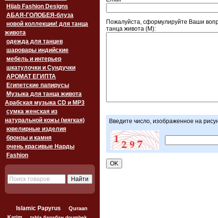
Hijab Fashion Designs
АБАЯ-ГОЛОБЕЯ-блуза
Пожалуйста, сформулируйте Ваши воп
новой коллекции! для танца
танца живота (M):
живота
одежда для танцев
шаровары индийские
мебель и интерьер
шкатулочки и Сундучки
АРОМАТ ЕГИПТА
Египетские папирусы
Музыка для танца живота
Арабская музыка CD и MP3
сумка женская из
натуральной кожы (мягкая)
Введите число, изображенное на рису
ювелирные изделия
бронзы и камня
очень красивые Нарды
Fashion
Islamic Papyrus
Quraan
Karim
tabla барабан doumbek