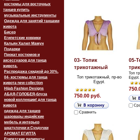
костюмы для восточных
танцев купить
музыкальные инструменты
Одежда для занятий танцами
живота
Бисер
Египетские коврики
Кальян Халил Мамун
Подарки
Прокат костюмов и
03- Топик
05-Т
аксессуаров для танца
живота.
трикотажный
три
Распродажа скидкой до 30%.
Топ т
Топ трикотажный, пр-во
04- костюмы для танца
Egypt.
Egypt.
живота new collection
Hijab Fashion Designs
750.
АБАЯ-ГОЛОБЕЯ-блуза
750.00 руб.
новой коллекции! для танца
живота
Ср
одежда для танцев
Сравнить
шаровары индийские
мебель и интерьер
шкатулочки и Сундучки
АРОМАТ ЕГИПТА
Египетские папирусы