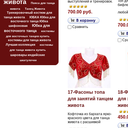
живота
Топ дл
выступлений и тренировок.
Пояса для танца
бифлек
живота
Танец Живота
700.00 руб.
любой 
Тренировочный костюм для
танца живота
ЮБКА Юбка для
восточного танца Юбка
700.
Юбка для
шифоновая
Сравнить
восточного танца
костюмы
для восточных танцев купить
Ср
костюмы для танца живота
Лучшая коллекция
костюмы
для танца живота купить
шаровары индийские
шкатулочки
17-Фасоны топа
18-
для занятий танцем
для 
живота
жив
Кофточка из бархата ярко-
450.
красного цвета для танца
живота с расшивкой