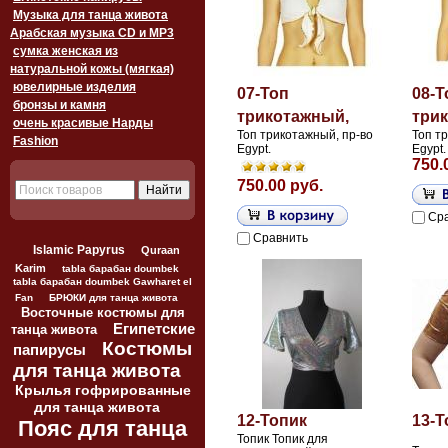
Музыка для танца живота
Арабская музыка CD и MP3
сумка женская из
натуральной кожы (мягкая)
ювелирные изделия
07-Топ
08-Т
бронзы и камня
трикотажный,
три
очень красивые Нарды
Топ трикотажный, пр-во
Топ т
Fashion
Egypt.
Egypt.
750.
750.00 руб.
Ср
Сравнить
Islamic Papyrus
Quraan
Karim
tabla барабан doumbek
tabla барабан doumbek Gawharet el
Fan
БРЮКИ для танца живота
Восточные костюмы для
Египетские
танца живота
Костюмы
папирусы
для танца живота
Крылья гофрированные
для танца живота
12-Топик
13-Т
Пояс для танца
Топик Топик для