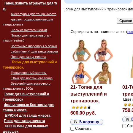
Танец живота атрибуты для т/
ж
Топик для выступлений и тренировок дл
Аксессуары для танца живота
крылья гофрированные для
танца живота
Шаль из чистого шёлка!
Сортировать по: наименованию (
во
Платки для танца живота -
тархи (вейлы)
Восточные шаровары & брюки
сабли (мечи) для танца живота
Пояс для танца живота
Топик для выступлений и
тренировок.
Тренировочный костюм
Юбка для восточного танца
Веер-вейл для восточного
21- Топик для
01-Т
танца живота , 900p
выступлений и
три
Топик для выступлений и
тренировок
Цвет 
тренировок.
фольклорные Костюмы для
750.
танца живота
600.00 руб.
БРЮКИ для танца живота
Пояс для танца живота
Ср
‏‎КОСТЮМЫ для пышных
Сравнить
девушек