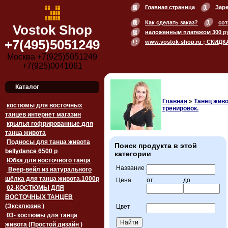
Главная страница
Зар
Как сделать заказ?
сот
Vostok Shop
наложенным платежом 300 р
+7(495)5051249
www.vostok-shop.ru ; СКИДК
Москва +7(925)5051249
+7(925)0041061
Каталог
Главная
»
Танец живо
костюмы для восточных
тренировок.
танцев интернет магазин
крылья гофрированные для
танца живота
Подносы для танца живота
Поиск продукта в этой
bellydance 6500 p
категории
Юбка для восточного танца
Название
Веер-вейл из натурального
шёлка для танца живота.1000p
Цена
от
до
02-КОСТЮМЫ ДЛЯ
ВОСТОЧНЫХ ТАНЦЕВ
(Эксклюзив )
Цвет
03- костюмы для танца
живота (Простой дизайн )