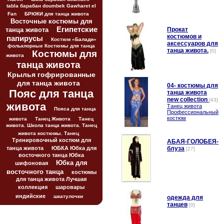
tabla барабан doumbek Gawharet el
Fan
БРЮКИ для танца живота
Восточные костюмы для
Египетские
танца живота
Прокат
костюмов и
папирусы
Костюм «Балади»
аксессуаров для
фольклорные Костюмы для танца
танца живота.
[0]
Костюмы для
живота
танца живота
Крылья гофрированные
для танца живота
04- костюмы для
Пояс для танца
танца живота
new collection
[43]
живота
Танец живота
Пояса для танца
Профессиональный
костюм
живота
Танец Живота
Танец
живота. Школа танца живота. Танец
живота костюмы. Танец
Тренировочный костюм для
АБАЯ-ГОЛОБЕЯ-
танца живота
ЮБКА Юбка для
блуза
[27]
восточного танца Юбка
Юбка для
шифоновая
восточного танца
костюмы
для танца живота Лучшая
коллекция
шаровары
индийские
шкатулочки
одежда для
танцев
[0]