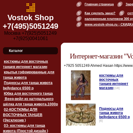
Главная страница
Зар
Как сделать заказ?
сот
Vostok Shop
наложенным платежом 300 р
+7(495)5051249
www.vostok-shop.ru ; СКИДК
Москва +7(925)5051249
+7(925)0041061
Каталог
Интернет-магазин "Vo
костюмы для восточных
+7925 5051249 Ahmed Hasan https://www
танцев интернет магазин
крылья гофрированные для
костюмы для
танца живота
восточных
Подносы для танца живота
танцев интернет
магазин
bellydance 6500 p
[18]
Юбка для восточного танца
Веер-вейл из натурального
шёлка для танца живота.1000p
Подносы для
02-КОСТЮМЫ ДЛЯ
танца живота
ВОСТОЧНЫХ ТАНЦЕВ
bellydance 6500 p
(Эксклюзив )
[6]
03- костюмы для танца
живота (Простой дизайн )