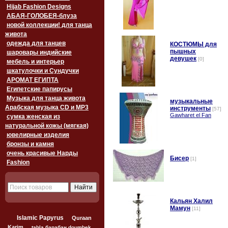
Hijab Fashion Designs
АБАЯ-ГОЛОБЕЯ-блуза
новой коллекции! для танца
живота
одежда для танцев
пышных
шаровары индийские
девушек
[0]
мебель и интерьер
шкатулочки и Сундучки
АРОМАТ ЕГИПТА
Египетские папирусы
Музыка для танца живота
музыкальные
Арабская музыка CD и MP3
инструменты
[57]
Gawharet el Fan
сумка женская из
натуральной кожы (мягкая)
ювелирные изделия
бронзы и камня
очень красивые Нарды
Бисер
[1]
Fashion
Кальян Халил
Мамун
[11]
Islamic Papyrus
Quraan
Karim
tabla барабан doumbek