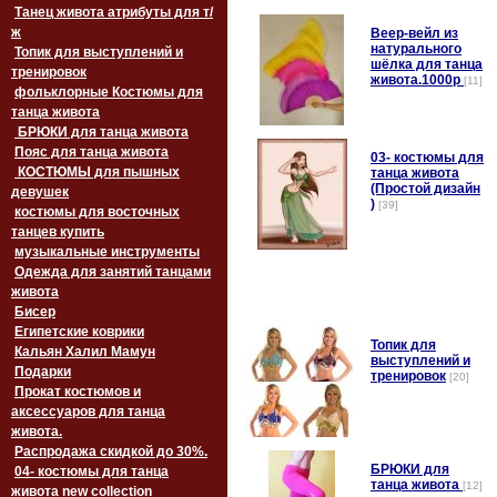
Танец живота атрибуты для т/
ж
Веер-вейл из
натурального
Топик для выступлений и
шёлка для танца
тренировок
живота.1000p
[11]
фольклорные Костюмы для
танца живота
БРЮКИ для танца живота
Пояс для танца живота
03- костюмы для
‏‎КОСТЮМЫ для пышных
танца живота
(Простой дизайн
девушек
)
[39]
костюмы для восточных
танцев купить
музыкальные инструменты
Одежда для занятий танцами
живота
Бисер
Египетские коврики
Топик для
Кальян Халил Мамун
выступлений и
Подарки
тренировок
[20]
Прокат костюмов и
аксессуаров для танца
живота.
Распродажа скидкой до 30%.
БРЮКИ для
04- костюмы для танца
танца живота
[12]
живота new collection