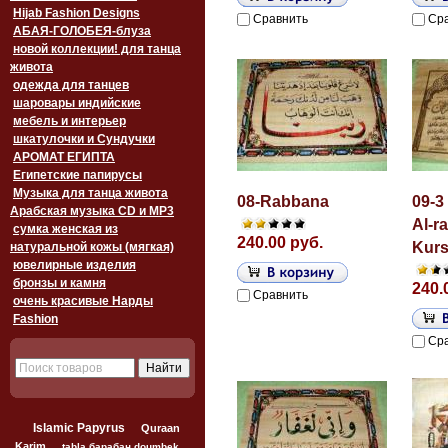
Hijab Fashion Designs
Сравнить
Ср
АБАЯ-ГОЛОБЕЯ-блуза
новой коллекции! для танца
живота
одежда для танцев
шаровары индийские
мебель и интерьер
шкатулочки и Сундучки
АРОМАТ ЕГИПТА
Египетские папирусы
Музыка для танца живота
08-Rabbana
09-3
Арабская музыка CD и MP3
Al-r
сумка женская из
240.00 руб.
Kurs
натуральной кожы (мягкая)
ювелирные изделия
бронзы и камня
240.
Сравнить
очень красивые Нарды
Fashion
Ср
Islamic Papyrus
Quraan
Karim
tabla барабан doumbek