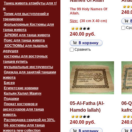
Names Of Allah
Aha
Танец живота атрибуты для т/
ж
The 99 Holy Names Of
240.
Allah.
Топик для выступлений и
тренировок
Size:
(30 cm X 40 cm)
фольклорные Костюмы для
Ср
танца живота
240.00 руб.
БРЮКИ для танца живота
Пояс для танца живота
‏‎КОСТЮМЫ для пышных
Сравнить
девушек
костюмы для восточных
танцев купить
музыкальные инструменты
Одежда для занятий танцами
живота
Бисер
Египетские коврики
Кальян Халил Мамун
Подарки
05-Al-Fatha (Al-
06-Q
Прокат костюмов и
аксессуаров для танца
Hamdo lallah)
kafr
живота.
Распродажа скидкой до 30%.
240.00 руб.
240.
04- костюмы для танца
живота new collection