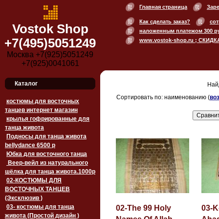
Главная страница
Зар
Как сделать заказ?
сот
Vostok Shop
наложенным платежом 300 р
+7(495)5051249
www.vostok-shop.ru ; СКИДК
Москва +7(925)5051249
+7(925)0041061
Каталог
Най
Сортировать по: наименованию (
во
костюмы для восточных
танцев интернет магазин
крылья гофрированные для
танца живота
Подносы для танца живота
bellydance 6500 p
Юбка для восточного танца
Веер-вейл из натурального
шёлка для танца живота.1000p
02-КОСТЮМЫ ДЛЯ
ВОСТОЧНЫХ ТАНЦЕВ
(Эксклюзив )
03- костюмы для танца
02-The 99 Holy
03-K
живота (Простой дизайн )