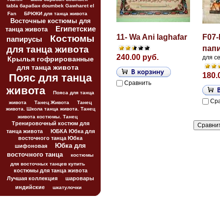
tabla барабан doumbek Gawharet el
Fan
БРЮКИ для танца живота
Восточные костюмы для
Египетские
танца живота
11- Wa Ani laghafar
F07-
Костюмы
папирусы
для танца живота
пап
240.00 руб.
для с
Крылья гофрированные
для танца живота
180.
Пояс для танца
Сравнить
живота
Пояса для танца
Ср
живота
Танец Живота
Танец
живота. Школа танца живота. Танец
живота костюмы. Танец
Тренировочный костюм для
танца живота
ЮБКА Юбка для
восточного танца Юбка
Юбка для
шифоновая
восточного танца
костюмы
для восточных танцев купить
костюмы для танца живота
Лучшая коллекция
шаровары
индийские
шкатулочки