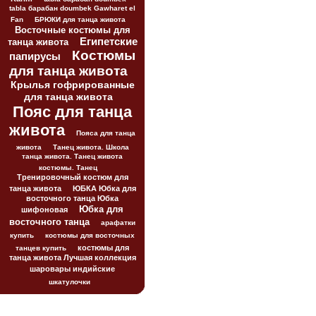
tabla барабан doumbek Gawharet el
Fan
БРЮКИ для танца живота
Восточные костюмы для
Египетские
танца живота
Костюмы
папирусы
для танца живота
Крылья гофрированные
для танца живота
Пояс для танца
живота
Пояса для танца
живота
Танец живота. Школа
танца живота. Танец живота
костюмы. Танец
Тренировочный костюм для
танца живота
ЮБКА Юбка для
восточного танца Юбка
Юбка для
шифоновая
восточного танца
арафатки
купить
костюмы для восточных
костюмы для
танцев купить
танца живота Лучшая коллекция
шаровары индийские
шкатулочки