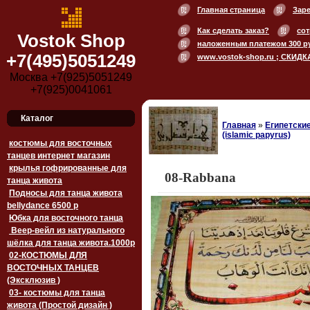
Главная страница
Зар
Как сделать заказ?
сот
Vostok Shop
наложенным платежом 300 р
+7(495)5051249
www.vostok-shop.ru ; СКИДК
Москва +7(925)5051249
+7(925)0041061
Каталог
Главная
»
Египетски
(islamic papyrus)
костюмы для восточных
танцев интернет магазин
крылья гофрированные для
08-Rabbana
танца живота
Подносы для танца живота
bellydance 6500 p
Юбка для восточного танца
Веер-вейл из натурального
шёлка для танца живота.1000p
02-КОСТЮМЫ ДЛЯ
ВОСТОЧНЫХ ТАНЦЕВ
(Эксклюзив )
03- костюмы для танца
живота (Простой дизайн )