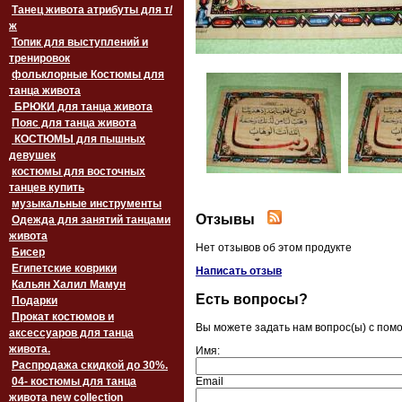
Танец живота атрибуты для т/
ж
Топик для выступлений и
тренировок
фольклорные Костюмы для
танца живота
БРЮКИ для танца живота
Пояс для танца живота
‏‎КОСТЮМЫ для пышных
девушек
костюмы для восточных
танцев купить
музыкальные инструменты
Отзывы
Одежда для занятий танцами
живота
Нет отзывов об этом продукте
Бисер
Египетские коврики
Написать отзыв
Кальян Халил Мамун
Есть вопросы?
Подарки
Прокат костюмов и
Вы можете задать нам вопрос(ы) с по
аксессуаров для танца
живота.
Имя:
Распродажа скидкой до 30%.
04- костюмы для танца
Email
живота new collection