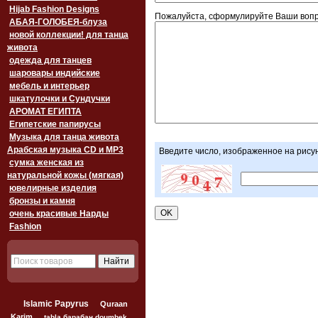
Hijab Fashion Designs
Пожалуйста, сформулируйте Ваши вопр
АБАЯ-ГОЛОБЕЯ-блуза
новой коллекции! для танца
живота
одежда для танцев
шаровары индийские
мебель и интерьер
шкатулочки и Сундучки
АРОМАТ ЕГИПТА
Египетские папирусы
Музыка для танца живота
Арабская музыка CD и MP3
Введите число, изображенное на рису
сумка женская из
натуральной кожы (мягкая)
ювелирные изделия
бронзы и камня
очень красивые Нарды
Fashion
Islamic Papyrus
Quraan
Karim
tabla барабан doumbek