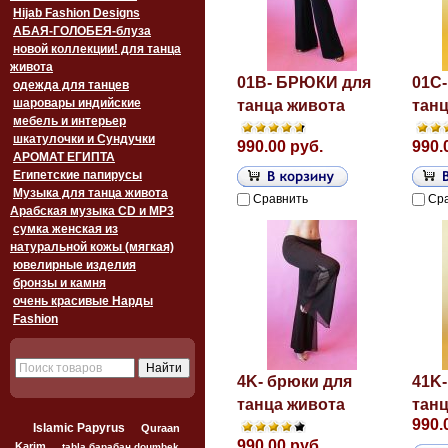
Hijab Fashion Designs
АБАЯ-ГОЛОБЕЯ-блуза
новой коллекции! для танца
живота
01В- БРЮКИ для
01С
одежда для танцев
шаровары индийские
танца живота
танц
мебель и интерьер
шкатулочки и Сундучки
990.00 руб.
990.
АРОМАТ ЕГИПТА
Египетские папирусы
Музыка для танца живота
Сравнить
Ср
Арабская музыка CD и MP3
сумка женская из
натуральной кожы (мягкая)
ювелирные изделия
бронзы и камня
очень красивые Нарды
Fashion
4K- брюки для
41K-
танца живота
танц
990.
Islamic Papyrus
Quraan
990.00 руб.
Karim
tabla барабан doumbek