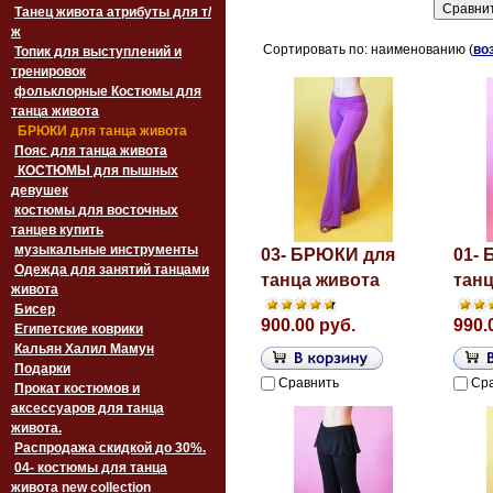
Танец живота атрибуты для т/
ж
Сортировать по: наименованию (
во
Топик для выступлений и
тренировок
фольклорные Костюмы для
танца живота
БРЮКИ для танца живота
Пояс для танца живота
‏‎КОСТЮМЫ для пышных
девушек
костюмы для восточных
танцев купить
музыкальные инструменты
03- БРЮКИ для
01-
Одежда для занятий танцами
танца живота
танц
живота
Бисер
900.00 руб.
990.
Египетские коврики
Кальян Халил Мамун
Подарки
Сравнить
Ср
Прокат костюмов и
аксессуаров для танца
живота.
Распродажа скидкой до 30%.
04- костюмы для танца
живота new collection