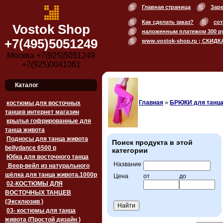
Главная страница
Зар
Как сделать заказ?
сот
Vostok Shop
наложенным платежом 300 р
+7(495)5051249
www.vostok-shop.ru ; СКИДК
Москва +7(925)5051249
+7(925)0041061
Каталог
Главная
»
БРЮКИ для танца
костюмы для восточных
танцев интернет магазин
крылья гофрированные для
танца живота
Подносы для танца живота
Поиск продукта в этой
bellydance 6500 p
категории
Юбка для восточного танца
Название
Веер-вейл из натурального
шёлка для танца живота.1000p
Цена
от
до
02-КОСТЮМЫ ДЛЯ
ВОСТОЧНЫХ ТАНЦЕВ
(Эксклюзив )
03- костюмы для танца
живота (Простой дизайн )