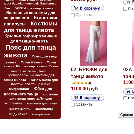
tabla барабан doumbek Gawharet el
Fan
БРЮКИ для танца живота
Ср
Восточные костюмы для
Сравнить
Египетские
танца живота
Костюмы
папирусы
для танца живота
Крылья гофрированные
для танца живота
Пояс для танца
живота
Пояса для танца
живота
Танец Живота
Танец
живота. Школа танца живота. Танец
02- БРЮКИ для
02A
живота костюмы. Танец
Тренировочный костюм для
танца живота
танц
танца живота
ЮБКА Юбка для
1100
восточного танца Юбка
1100.00 руб.
Юбка для
шифоновая
восточного танца
костюмы
Ср
для танца живота Лучшая
коллекция
костюмы для танца
Сравнить
шаровары
живота купить
индийские
шкатулочки