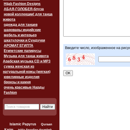
Hijab Fashion Designs
АБАЯ-ГОЛОБЕЯ-блуза
новой коллекции! для танца
живота
одежда для танцев
шаровары индийские
мебель и интерьер
шкатулочки и Сундучки
АРОМАТ ЕГИПТА
Введите число, изображенное на рису
Египетские папирусы
Музыка для танца живота
Арабская музыка CD и MP3
сумка женская из
натуральной кожы (мягкая)
ювелирные изделия
бронзы и камня
очень красивые Нарды
Fashion
Islamic Papyrus
Quraan
Karim
tabla барабан doumbek