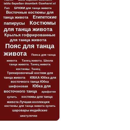
tabla барабан doumbek Gawharet el
Fan
БРЮКИ для танца живота
Восточные костюмы для
Египетские
танца живота
Костюмы
папирусы
для танца живота
Крылья гофрированные
для танца живота
Пояс для танца
живота
Пояса для танца
живота
Танец живота. Школа
танца живота. Танец живота
костюмы. Танец
Тренировочный костюм для
танца живота
ЮБКА Юбка для
восточного танца Юбка
Юбка для
шифоновая
восточного танца
арафатки
костюмы для танца
купить
живота Лучшая коллекция
костюмы для танца живота купить
шаровары индийские
шкатулочки