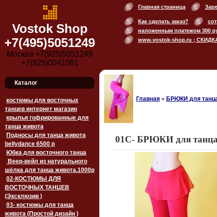
Главная страница
Зар
Как сделать заказ?
сот
Vostok Shop
наложенным платежом 300 р
+7(495)5051249
www.vostok-shop.ru ; СКИДК
Москва +7(925)5051249
+7(925)0041061
Каталог
Главная
»
БРЮКИ для танц
костюмы для восточных
танцев интернет магазин
крылья гофрированные для
танца живота
Подносы для танца живота
01С- БРЮКИ для танца
bellydance 6500 p
Юбка для восточного танца
Веер-вейл из натурального
шёлка для танца живота.1000p
02-КОСТЮМЫ ДЛЯ
ВОСТОЧНЫХ ТАНЦЕВ
(Эксклюзив )
03- костюмы для танца
живота (Простой дизайн )