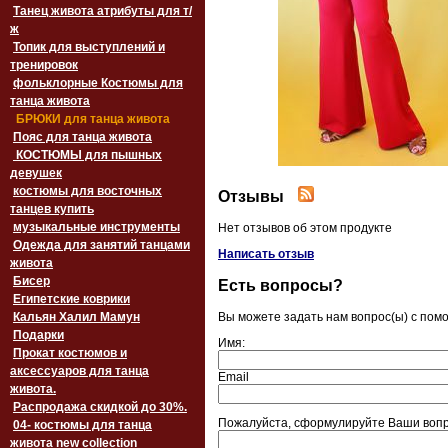
Танец живота атрибуты для т/
ж
Топик для выступлений и
тренировок
фольклорные Костюмы для
танца живота
БРЮКИ для танца живота
Пояс для танца живота
‏‎КОСТЮМЫ для пышных
девушек
костюмы для восточных
Отзывы
танцев купить
музыкальные инструменты
Нет отзывов об этом продукте
Одежда для занятий танцами
Написать отзыв
живота
Бисер
Есть вопросы?
Египетские коврики
Кальян Халил Мамун
Вы можете задать нам вопрос(ы) с по
Подарки
Имя:
Прокат костюмов и
аксессуаров для танца
Email
живота.
Распродажа скидкой до 30%.
Пожалуйста, сформулируйте Ваши вопр
04- костюмы для танца
живота new collection