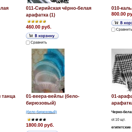
елая
011-Сирийская чёрно-белая
010-каль
800.00 р
арафатка (1)
460.00 руб.
Сравнит
Сравнить
я танца
01-веера-вейлы (бело-
01-араф
бирюзовый)
арафатка
(бело-бирюзовый)
Черно-бела
ot 10 щт.
1800.00 руб.
египетские