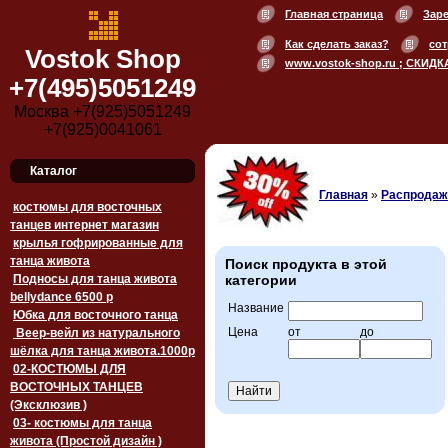
Главная страница
Зар
Как сделать заказ?
сот
Vostok Shop
www.vostok-shop.ru ; СКИДК
+7(495)5051249
Москва +7(925)5051249
+7(925)0041061
Каталог
Главная
»
Распродажа
костюмы для восточных
танцев интернет магазин
крылья гофрированные для
танца живота
Поиск продукта в этой
Подносы для танца живота
категории
bellydance 6500 p
Название
Юбка для восточного танца
Цена
от
до
Веер-вейл из натурального
шёлка для танца живота.1000p
02-КОСТЮМЫ ДЛЯ
ВОСТОЧНЫХ ТАНЦЕВ
(Эксклюзив )
03- костюмы для танца
живота (Простой дизайн )