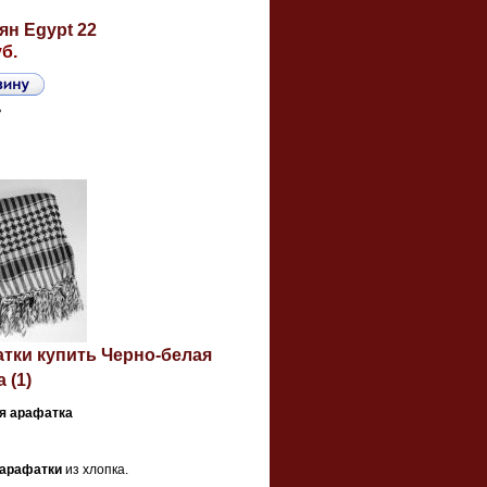
ян Egypt 22
уб.
ь
атки купить Черно-белая
 (1)
я арафатка
 арафатки
из хлопка.