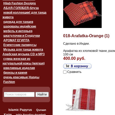
Hijab Fashion Designs
АБАЯ-ГОЛОБЕЯ-блуза
новой коллекции! для танца
живота
одежда для танцев
шаровары индийские
мебель и интерьер
018-Arafatka-Orange (1)
шкатулочки и Сундучки
АРОМАТ ЕГИПТА
Сделано в Индии.
Египетские папирусы
Музыка для танца живота
Арафатка из хлопковой ткани, раз
Арабская музыка CD и MP3
100 см
400.00 руб.
сумка женская из
натуральной кожы (мягкая)
ювелирные изделия
Сравнить
бронзы и камня
очень красивые Нарды
Fashion
Islamic Papyrus
Quraan
Karim
tabla барабан doumbek