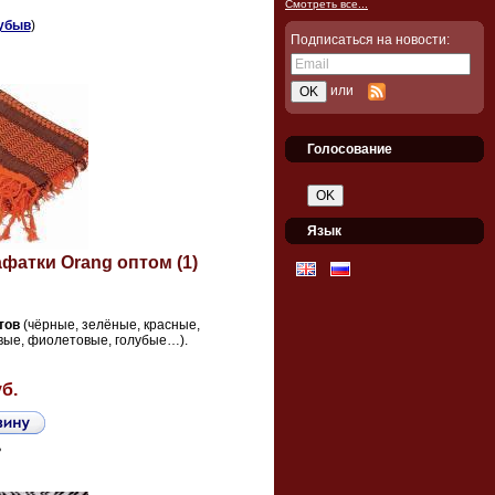
Смотреть все...
убыв
)
Подписаться на новости:
или
Голосование
Язык
фатки Orang оптом (1)
тов
(чёрные, зелёные, красные,
вые, фиолетовые, голубые…).
уб.
ь