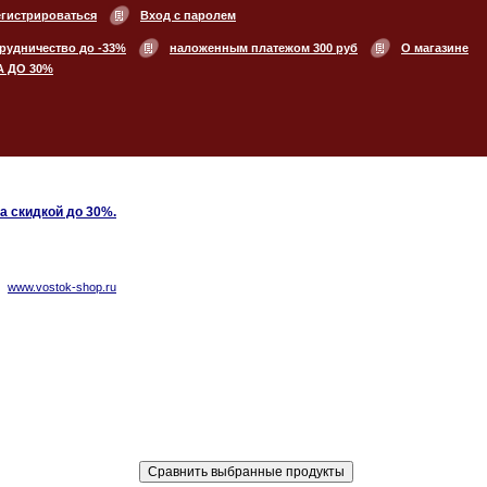
егистрироваться
Вход с паролем
рудничество до -33%
наложенным платежом 300 руб
О магазине
А ДО 30%
 скидкой до 30%.
www.vostok-shop.ru