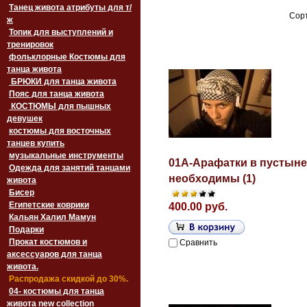
Танец живота атрибуты для т/
Сорт
ж
Топик для выступлений и
тренировок
фольклорные Костюмы для
танца живота
БРЮКИ для танца живота
Пояс для танца живота
‏‎КОСТЮМЫ для пышных
девушек
костюмы для восточных
танцев купить
музыкальные инструменты
01A-Арафатки в пустыне
Одежда для занятий танцами
необходимы (1)
живота
Бисер
Египетские коврики
400.00 руб.
Кальян Халил Мамун
Подарки
Прокат костюмов и
Сравнить
аксессуаров для танца
живота.
Распродажа скидкой до 30%.
04- костюмы для танца
живота new collection