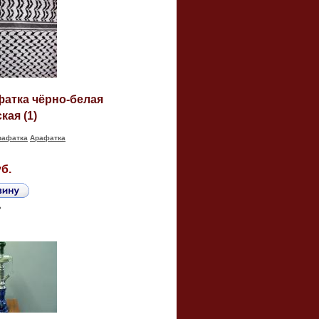
фатка чёрно-белая
кая (1)
рафатка
Арафатка
уб.
ь