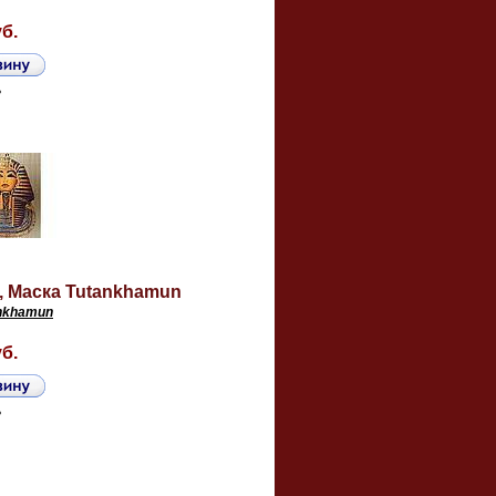
уб.
ь
, Маска Tutankhamun
nkhamun
уб.
ь