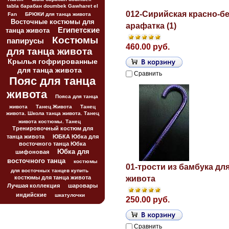
tabla барабан doumbek Gawharet el
012-Сирийская красно-б
Fan
БРЮКИ для танца живота
Восточные костюмы для
арафатка (1)
Египетские
танца живота
Костюмы
папирусы
460.00 руб.
для танца живота
Крылья гофрированные
для танца живота
Сравнить
Пояс для танца
живота
Пояса для танца
живота
Танец Живота
Танец
живота. Школа танца живота. Танец
живота костюмы. Танец
Тренировочный костюм для
танца живота
ЮБКА Юбка для
восточного танца Юбка
Юбка для
шифоновая
восточного танца
костюмы
01-трости из бамбука дл
для восточных танцев купить
костюмы для танца живота
живота
Лучшая коллекция
шаровары
индийские
шкатулочки
250.00 руб.
Сравнить