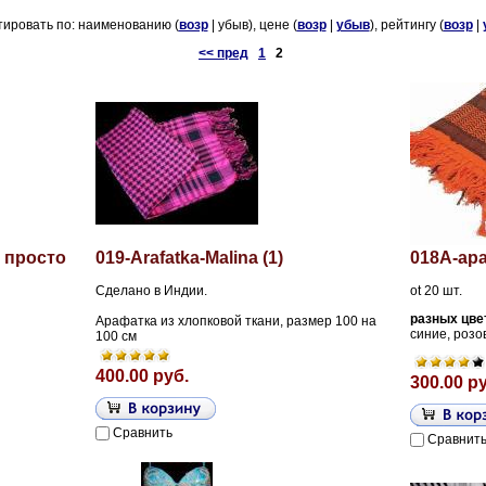
ировать по: наименованию (
возр
| убыв), цене (
возр
|
убыв
), рейтингу (
возр
|
<< пред
1
2
 просто
019-Arafatka-Malina (1)
018A-ара
Сделано в Индии.
ot 20 шт.
разных цве
Арафатка из хлопковой ткани, размер 100 на
синие, розо
100 см
400.00 руб.
300.00 р
Сравнить
Сравнит