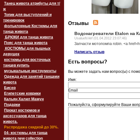
Танец живота атрибуты для т/
ж
Топик для выступлений и
тренировок
Отзывы
фольклорные Костюмы для
танца живота
Водонагреватели Etalon на 
БРЮКИ для танца живота
UsaluefsVef (01.04.2012 23:07:46)
Пояс для танца живота
Запчасти мотопомпа robin. <a href=ht
‏‎КОСТЮМЫ для пышных
Написать отзыв
девушек
костюмы для восточных
Есть вопросы?
танцев купить
музыкальные инструменты
Вы можете задать нам вопрос(ы) с по
Одежда для занятий танцами
Имя:
живота
Бисер
Email
Египетские коврики
Кальян Халил Мамун
Подарки
Пожалуйста, сформулируйте Ваши вопро
Прокат костюмов и
аксессуаров для танца
живота.
Распродажа скидкой до 30%.
04- костюмы для танца
живота new collection