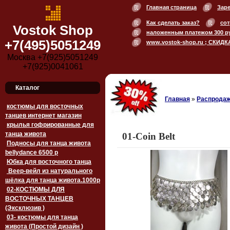
Главная страница
Зар
Как сделать заказ?
сот
Vostok Shop
наложенным платежом 300 р
+7(495)5051249
www.vostok-shop.ru ; СКИДК
Москва +7(925)5051249
+7(925)0041061
Каталог
Главная
»
Распродаж
костюмы для восточных
танцев интернет магазин
крылья гофрированные для
танца живота
01-Coin Belt
Подносы для танца живота
bellydance 6500 p
Юбка для восточного танца
Веер-вейл из натурального
шёлка для танца живота.1000p
02-КОСТЮМЫ ДЛЯ
ВОСТОЧНЫХ ТАНЦЕВ
(Эксклюзив )
03- костюмы для танца
живота (Простой дизайн )