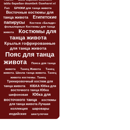
tabla барабан doumbek Gawharet el
Fan
БРЮКИ для танца живота
Восточные костюмы для
Египетские
танца живота
папирусы
Костюм «Балади»
фольклорные Костюмы для танца
Костюмы для
живота
танца живота
Крылья гофрированные
для танца живота
Пояс для танца
живота
Пояса для танца
живота
Танец Живота
Танец
живота. Школа танца живота. Танец
живота костюмы. Танец
Тренировочный костюм для
танца живота
ЮБКА Юбка для
восточного танца Юбка
Юбка для
шифоновая
восточного танца
костюмы
для танца живота Лучшая
коллекция
шаровары
индийские
шкатулочки