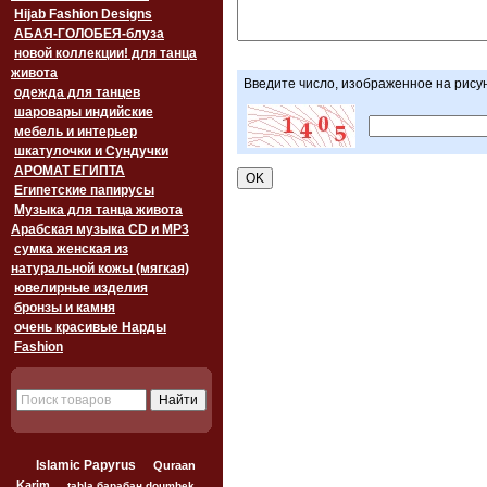
Hijab Fashion Designs
АБАЯ-ГОЛОБЕЯ-блуза
новой коллекции! для танца
живота
Введите число, изображенное на рису
одежда для танцев
шаровары индийские
мебель и интерьер
шкатулочки и Сундучки
АРОМАТ ЕГИПТА
Египетские папирусы
Музыка для танца живота
Арабская музыка CD и MP3
сумка женская из
натуральной кожы (мягкая)
ювелирные изделия
бронзы и камня
очень красивые Нарды
Fashion
Islamic Papyrus
Quraan
Karim
tabla барабан doumbek