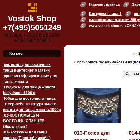
Главная страница
Зар
Как сделать заказ?
сот
Vostok Shop
наложенным платежом 300 р
+7(495)5051249
www.vostok-shop.ru ; СКИДК
Москва +7(925)5051249
+7(925)0041061
Каталог
Най
Сортировать по: наименованию (
во
костюмы для восточных
танцев интернет магазин
крылья гофрированные для
танца живота
Подносы для танца живота
bellydance 6500 p
Юбка для восточного танца
Веер-вейл из натурального
шёлка для танца живота.1000p
02-КОСТЮМЫ ДЛЯ
ВОСТОЧНЫХ ТАНЦЕВ
(Эксклюзив )
03- костюмы для танца
013-Пояса для
014-
живота (Простой дизайн )