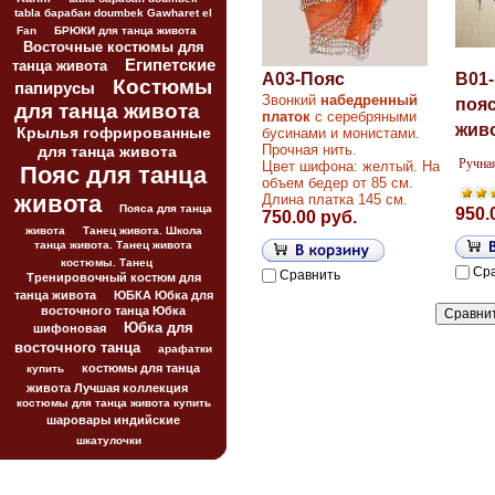
tabla барабан doumbek Gawharet el
Fan
БРЮКИ для танца живота
Восточные костюмы для
Египетские
танца живота
A03-Пояс
B01
Костюмы
папирусы
Звонкий
набедренный
пояс
для танца живота
платок
с серебряными
жив
Крылья гофрированные
бусинами и монистами.
Прочная нить.
для танца живота
Ручна
Цвет шифона: желтый. На
Пояс для танца
объем бедер от 85 см.
живота
Длина платка 145 см.
Пояса для танца
950.
750.00 руб.
живота
Танец живота. Школа
танца живота. Танец живота
костюмы. Танец
Ср
Сравнить
Тренировочный костюм для
танца живота
ЮБКА Юбка для
восточного танца Юбка
Юбка для
шифоновая
восточного танца
арафатки
костюмы для танца
купить
живота Лучшая коллекция
костюмы для танца живота купить
шаровары индийские
шкатулочки