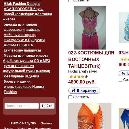
Сравнить
Hijab Fashion Designs
АБАЯ-ГОЛОБЕЯ-блуза
новой коллекции! для танца
живота
одежда для танцев
шаровары индийские
мебель и интерьер
шкатулочки и Сундучки
АРОМАТ ЕГИПТА
Египетские папирусы
022-КОСТЮМЫ ДЛЯ
03-H
Музыка для танца живота
ВОСТОЧНЫХ
Арабская музыка CD и MP3
600.
ТАНЦЕВ(Turk)
сумка женская из
натуральной кожы (мягкая)
Fuchsia with silver
ювелирные изделия
Ср
бронзы и камня
4800.00 руб.
очень красивые Нарды
Fashion
Сравнить
Islamic Papyrus
Quraan
Karim
tabla барабан doumbek