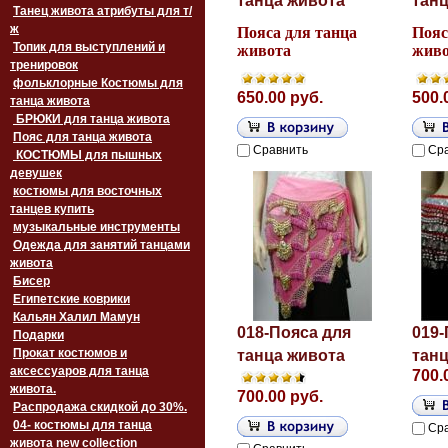
танца живота
танц
Танец живота атрибуты для т/
ж
Пояса для танца
Пояс
Топик для выступлений и
живота
живо
тренировок
фольклорные Костюмы для
650.00 руб.
500.
танца живота
БРЮКИ для танца живота
Пояс для танца живота
Сравнить
Ср
‏‎КОСТЮМЫ для пышных
девушек
костюмы для восточных
танцев купить
музыкальные инструменты
Одежда для занятий танцами
живота
Бисер
Египетские коврики
Кальян Халил Мамун
018-Пояса для
019-
Подарки
Прокат костюмов и
танца живота
танц
аксессуаров для танца
700.
живота.
700.00 руб.
Распродажа скидкой до 30%.
04- костюмы для танца
Ср
живота new collection