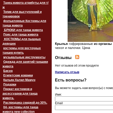
Танец живота атрибуты для т/
ж
Топик для выступлений и
тренировок
фольклорные Костюмы для
танца живота
БРЮКИ для танца живота
Пояс для танца живота
‏‎КОСТЮМЫ для пышных
девушек
Крылья
гофрированные
из
органзы
чехол и палочки. Цена
костюмы для восточных
танцев купить
Отзывы
музыкальные инструменты
Одежда для занятий танцами
Нет отзывов об этом продукте
живота
Бисер
Написать отзыв
Египетские коврики
Есть вопросы?
Кальян Халил Мамун
Подарки
Вы можете задать нам вопрос(ы) с по
Прокат костюмов и
аксессуаров для танца
Имя:
живота.
Распродажа скидкой до 30%.
Email
04- костюмы для танца
живота new collection