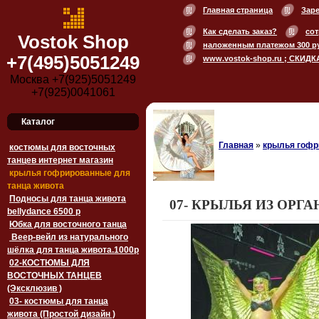
Главная страница
Зар
Как сделать заказ?
сот
Vostok Shop
наложенным платежом 300 р
+7(495)5051249
www.vostok-shop.ru ; СКИДК
Москва +7(925)5051249
+7(925)0041061
Каталог
Главная
»
крылья гофр
костюмы для восточных
танцев интернет магазин
крылья гофрированные для
танца живота
Подносы для танца живота
07- КРЫЛЬЯ ИЗ ОРГАН
bellydance 6500 p
Юбка для восточного танца
Веер-вейл из натурального
шёлка для танца живота.1000p
02-КОСТЮМЫ ДЛЯ
ВОСТОЧНЫХ ТАНЦЕВ
(Эксклюзив )
03- костюмы для танца
живота (Простой дизайн )