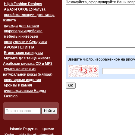
Пожалуйста, сформулируйте Ваши вопр
Hijab Fashion Designs
АБАЯ-ГОЛОБЕЯ-блуза
новой коллекции! для танца
живота
одежда для танцев
шаровары индийские
мебель и интерьер
шкатулочки и Сундучки
АРОМАТ ЕГИПТА
Египетские папирусы
Музыка для танца живота
Введите число, изображенное на рису
Арабская музыка CD и MP3
сумка женская из
натуральной кожы (мягкая)
ювелирные изделия
бронзы и камня
очень красивые Нарды
Fashion
Islamic Papyrus
Quraan
Karim
tabla барабан doumbek