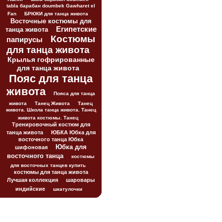
tabla барабан doumbek Gawharet el
Fan
БРЮКИ для танца живота
Восточные костюмы для
Египетские
танца живота
Костюмы
папирусы
для танца живота
Крылья гофрированные
для танца живота
Пояс для танца
живота
Пояса для танца
живота
Танец Живота
Танец
живота. Школа танца живота. Танец
живота костюмы. Танец
Тренировочный костюм для
танца живота
ЮБКА Юбка для
восточного танца Юбка
Юбка для
шифоновая
восточного танца
костюмы
для восточных танцев купить
костюмы для танца живота
Лучшая коллекция
шаровары
индийские
шкатулочки