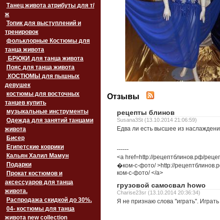
Танец живота атрибуты для т/
ж
Топик для выступлений и
тренировок
фольклорные Костюмы для
танца живота
БРЮКИ для танца живота
Пояс для танца живота
‏‎КОСТЮМЫ для пышных
девушек
костюмы для восточных
Отзывы
танцев купить
музыкальные инструменты
рецепты блинов
Одежда для занятий танцами
Susana3St (13.10.2014 21:06:59)
Едва ли есть высшее из наслаждени
живота
Бисер
Египетские коврики
------
Кальян Халил Мамун
<a href=http://рецептблинов.рф/рец
Подарки
�ком-с-фото/ >http://рецептблинов.
ком-с-фото/ </a>
Прокат костюмов и
аксессуаров для танца
грузовой самосвал howo
живота.
Charise23sr (13.10.2014 20:36:34)
Распродажа скидкой до 30%.
Я не признаю слова "играть". Играть
04- костюмы для танца
живота new collection