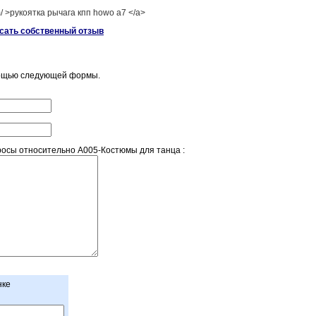
m/ >рукоятка рычага кпп howo a7 </a>
исать собственный отзыв
мощью следующей формы.
осы относительно A005-Костюмы для танца :
нке