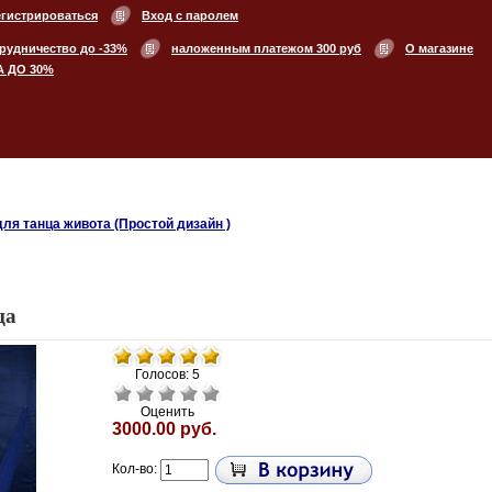
егистрироваться
Вход с паролем
рудничество до -33%
наложенным платежом 300 руб
О магазине
А ДО 30%
ля танца живота (Простой дизайн )
ца
Голосов: 5
Оценить
3000.00 руб.
Кол-во: