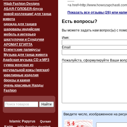
------
Hijab Fashion Designs
<a href=http://www.howozapchasti.co
АБАЯ-ГОЛОБЕЯ-блуза
Показать все отзывы (26) или нап
новой коллекции! для танца
живота
Есть вопросы?
одежда для танцев
шаровары индийские
Вы можете задать нам вопрос(ы) с по
мебель и интерьер
Имя:
шкатулочки и Сундучки
АРОМАТ ЕГИПТА
Email
Египетские папирусы
Музыка для танца живота
Арабская музыка CD и MP3
Пожалуйста, сформулируйте Ваши вопр
сумка женская из
натуральной кожы (мягкая)
ювелирные изделия
бронзы и камня
очень красивые Нарды
Fashion
Введите число, изображенное на рису
Islamic Papyrus
Quraan
Karim
tabla барабан doumbek