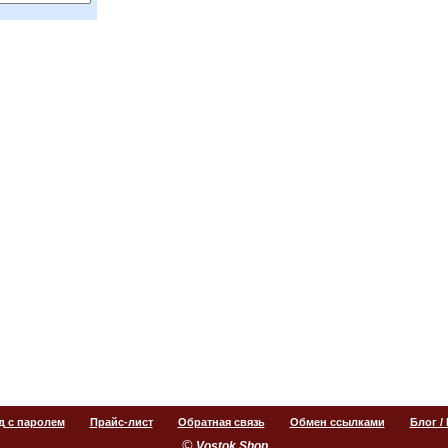
д с паролем
Прайс-лист
Обратная связь
Обмен ссылками
Блог /
©
.
Vostok Shop