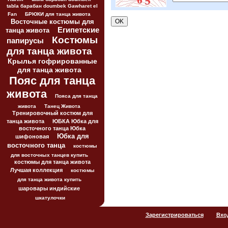
tabla барабан doumbek Gawharet el
Fan
БРЮКИ для танца живота
Восточные костюмы для
Египетские
танца живота
Костюмы
папирусы
для танца живота
Крылья гофрированные
для танца живота
Пояс для танца
живота
Пояса для танца
живота
Танец Живота
Тренировочный костюм для
танца живота
ЮБКА Юбка для
восточного танца Юбка
Юбка для
шифоновая
восточного танца
костюмы
для восточных танцев купить
костюмы для танца живота
Лучшая коллекция
костюмы
для танца живота купить
шаровары индийские
шкатулочки
Зарегистрироваться
Вхо