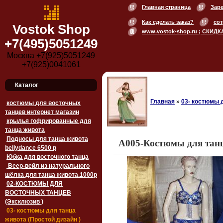
Главная страница
Зар
Как сделать заказ?
сот
Vostok Shop
www.vostok-shop.ru ; СКИДК
+7(495)5051249
Москва +7(925)5051249
+7(925)0041061
Каталог
Главная
»
03- костюмы д
костюмы для восточных
танцев интернет магазин
крылья гофрированные для
танца живота
Подносы для танца живота
A005-Костюмы для тан
bellydance 6500 p
Юбка для восточного танца
Веер-вейл из натурального
шёлка для танца живота.1000p
02-КОСТЮМЫ ДЛЯ
ВОСТОЧНЫХ ТАНЦЕВ
(Эксклюзив )
03- костюмы для танца
живота (Простой дизайн )