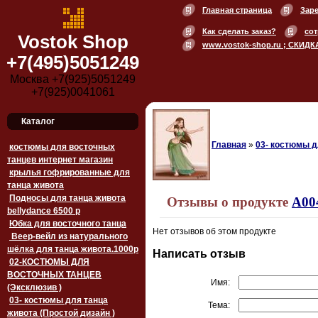
Главная страница
Зар
Как сделать заказ?
сот
Vostok Shop
www.vostok-shop.ru ; СКИДК
+7(495)5051249
Москва +7(925)5051249
+7(925)0041061
Каталог
Главная
»
03- костюмы д
костюмы для восточных
танцев интернет магазин
крылья гофрированные для
танца живота
Подносы для танца живота
Отзывы о продукте
A00
bellydance 6500 p
Юбка для восточного танца
Нет отзывов об этом продукте
Веер-вейл из натурального
шёлка для танца живота.1000p
Написать отзыв
02-КОСТЮМЫ ДЛЯ
ВОСТОЧНЫХ ТАНЦЕВ
Имя:
(Эксклюзив )
03- костюмы для танца
Тема:
живота (Простой дизайн )