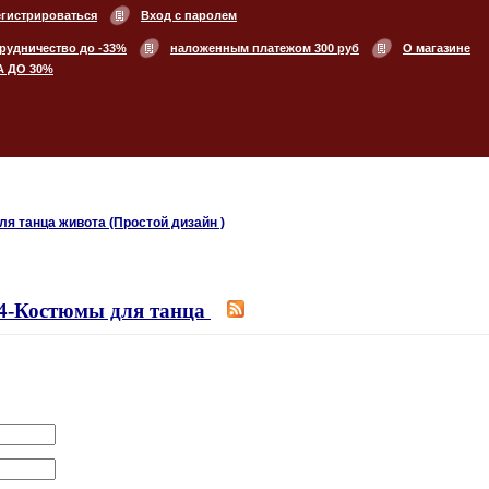
егистрироваться
Вход с паролем
рудничество до -33%
наложенным платежом 300 руб
О магазине
А ДО 30%
ля танца живота (Простой дизайн )
4-Костюмы для танца