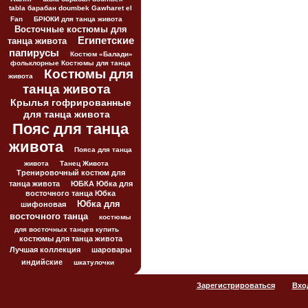
tabla барабан doumbek Gawharet el
Fan
БРЮКИ для танца живота
Восточные костюмы для
Египетские
танца живота
папирусы
Костюм «Балади»
фольклорные Костюмы для танца
Костюмы для
живота
танца живота
Крылья гофрированные
для танца живота
Пояс для танца
живота
Пояса для танца
живота
Танец Живота
Тренировочный костюм для
танца живота
ЮБКА Юбка для
восточного танца Юбка
Юбка для
шифоновая
восточного танца
костюмы
для восточных танцев купить
костюмы для танца живота
Лучшая коллекция
шаровары
индийские
шкатулочки
Зарегистрироваться
Вхо