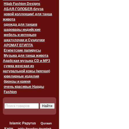
Hijab Fashion Designs
АБАЯ-ГОЛОБЕЯ-блуза
новой коллекции! для танца
живота
одежда для танцев
шаровары индийские
мебель и интерьер
шкатулочки и Сундучки
АРОМАТ ЕГИПТА
Египетские папирусы
Музыка для танца живота
Арабская музыка CD и MP3
сумка женская из
натуральной кожы (мягкая)
ювелирные изделия
бронзы и камня
очень красивые Нарды
Fashion
Islamic Papyrus
Quraan
Karim
tabla барабан doumbek