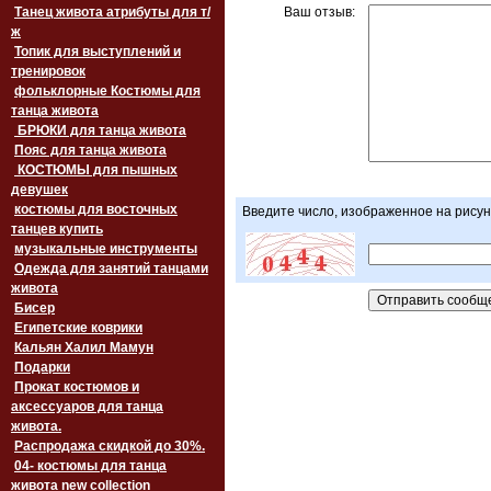
Танец живота атрибуты для т/
Ваш отзыв:
ж
Топик для выступлений и
тренировок
фольклорные Костюмы для
танца живота
БРЮКИ для танца живота
Пояс для танца живота
‏‎КОСТЮМЫ для пышных
девушек
костюмы для восточных
Введите число, изображенное на рисун
танцев купить
музыкальные инструменты
Одежда для занятий танцами
живота
Бисер
Египетские коврики
Кальян Халил Мамун
Подарки
Прокат костюмов и
аксессуаров для танца
живота.
Распродажа скидкой до 30%.
04- костюмы для танца
живота new collection