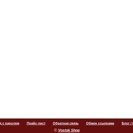
д с паролем
Прайс-лист
Обратная связь
Обмен ссылками
Блог /
©
.
Vostok Shop