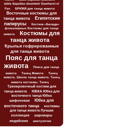
tabla барабан doumbek Gawharet el
Fan
БРЮКИ для танца живота
Восточные костюмы для
Египетские
танца живота
папирусы
Костюм «Балади»
фольклорные Костюмы для танца
Костюмы для
живота
танца живота
Крылья гофрированные
для танца живота
Пояс для танца
живота
Пояса для танца
живота
Танец Живота
Танец
живота. Школа танца живота. Танец
живота костюмы. Танец
Тренировочный костюм для
танца живота
ЮБКА Юбка для
восточного танца Юбка
Юбка для
шифоновая
восточного танца
костюмы
для танца живота Лучшая
коллекция
шаровары
индийские
шкатулочки