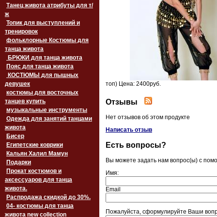
Танец живота атрибуты для т/
ж
Топик для выступлений и
тренировок
фольклорные Костюмы для
танца живота
БРЮКИ для танца живота
Пояс для танца живота
‏‎КОСТЮМЫ для пышных
девушек
топ) Цена: 2400руб.
костюмы для восточных
Отзывы
танцев купить
музыкальные инструменты
Нет отзывов об этом продукте
Одежда для занятий танцами
живота
Написать отзыв
Бисер
Есть вопросы?
Египетские коврики
Кальян Халил Мамун
Вы можете задать нам вопрос(ы) с по
Подарки
Прокат костюмов и
Имя:
аксессуаров для танца
живота.
Email
Распродажа скидкой до 30%.
04- костюмы для танца
Пожалуйста, сформулируйте Ваши вопр
живота new collection