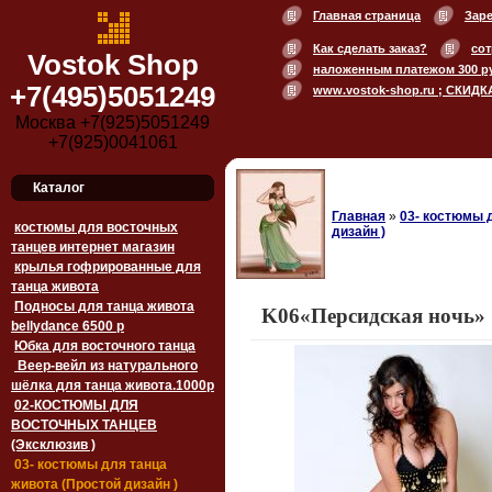
Главная страница
Зар
Как сделать заказ?
сот
Vostok Shop
наложенным платежом 300 р
+7(495)5051249
www.vostok-shop.ru ; СКИДК
Москва +7(925)5051249
+7(925)0041061
Каталог
Главная
»
03- костюмы 
костюмы для восточных
дизайн )
танцев интернет магазин
крылья гофрированные для
танца живота
Подносы для танца живота
K06«Персидская ночь»
bellydance 6500 p
Юбка для восточного танца
Веер-вейл из натурального
шёлка для танца живота.1000p
02-КОСТЮМЫ ДЛЯ
ВОСТОЧНЫХ ТАНЦЕВ
(Эксклюзив )
03- костюмы для танца
живота (Простой дизайн )