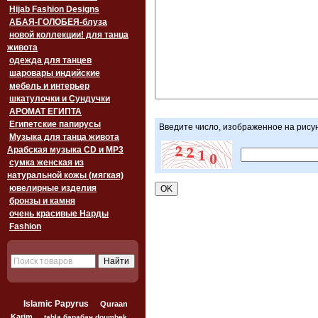
Hijab Fashion Designs
АБАЯ-ГОЛОБЕЯ-блуза
новой коллекции! для танца
живота
одежда для танцев
шаровары индийские
мебель и интерьер
шкатулочки и Сундучки
АРОМАТ ЕГИПТА
Египетские папирусы
Введите число, изображенное на рису
Музыка для танца живота
Арабская музыка CD и MP3
сумка женская из
натуральной кожы (мягкая)
ювелирные изделия
бронзы и камня
очень красивые Нарды
Fashion
Islamic Papyrus
Quraan
Karim
tabla барабан doumbek