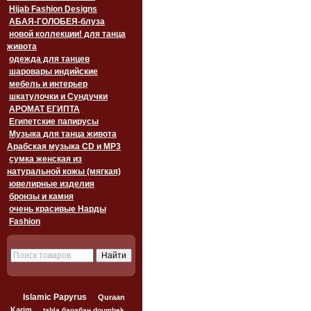
Hijab Fashion Designs
АБАЯ-ГОЛОБЕЯ-блуза
новой коллекции! для танца
живота
одежда для танцев
шаровары индийские
мебель и интерьер
шкатулочки и Сундучки
АРОМАТ ЕГИПТА
Египетские папирусы
Музыка для танца живота
Арабская музыка CD и MP3
сумка женская из
натуральной кожы (мягкая)
ювелирные изделия
бронзы и камня
очень красивые Нарды
Fashion
Islamic Papyrus
Quraan
Karim
tabla барабан doumbek