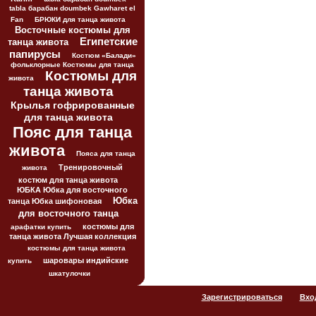
tabla барабан doumbek Gawharet el
Fan
БРЮКИ для танца живота
Восточные костюмы для
Египетские
танца живота
папирусы
Костюм «Балади»
фольклорные Костюмы для танца
Костюмы для
живота
танца живота
Крылья гофрированные
для танца живота
Пояс для танца
живота
Пояса для танца
Тренировочный
живота
костюм для танца живота
ЮБКА Юбка для восточного
Юбка
танца Юбка шифоновая
для восточного танца
костюмы для
арафатки купить
танца живота Лучшая коллекция
костюмы для танца живота
шаровары индийские
купить
шкатулочки
Зарегистрироваться
Вхо