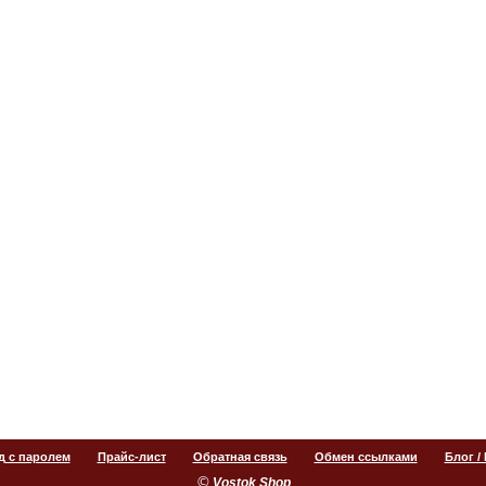
д с паролем
Прайс-лист
Обратная связь
Обмен ссылками
Блог /
©
.
Vostok Shop