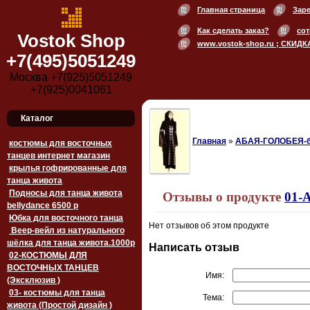
Главная страница
Зар
Как сделать заказ?
сот
Vostok Shop
www.vostok-shop.ru ; СКИДК
+7(495)5051249
Москва +7(925)5051249
+7(925)0041061
Каталог
Главная
»
АБАЯ-ГОЛОБЕЯ-б
костюмы для восточных
танцев интернет магазин
крылья гофрированные для
танца живота
Подносы для танца живота
Отзывы о продукте
01-
bellydance 6500 p
Юбка для восточного танца
Нет отзывов об этом продукте
Веер-вейл из натурального
шёлка для танца живота.1000p
Написать отзыв
02-КОСТЮМЫ ДЛЯ
ВОСТОЧНЫХ ТАНЦЕВ
Имя:
(Эксклюзив )
03- костюмы для танца
Тема:
живота (Простой дизайн )