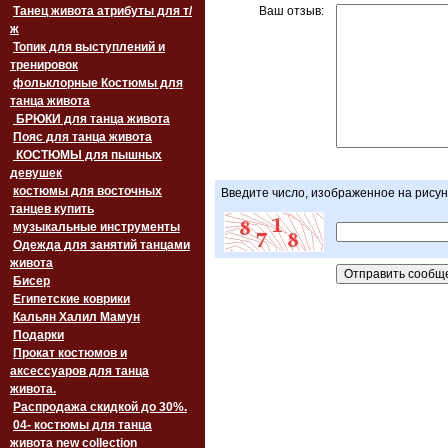
Танец живота атрибуты для т/
Ваш отзыв:
ж
Топик для выступлений и
тренировок
фольклорные Костюмы для
танца живота
БРЮКИ для танца живота
Пояс для танца живота
‏‎КОСТЮМЫ для пышных
девушек
костюмы для восточных
Введите число, изображенное на рисун
танцев купить
музыкальные инструменты
Одежда для занятий танцами
живота
Бисер
Египетские коврики
Кальян Халил Мамун
Подарки
Прокат костюмов и
аксессуаров для танца
живота.
Распродажа скидкой до 30%.
04- костюмы для танца
живота new collection