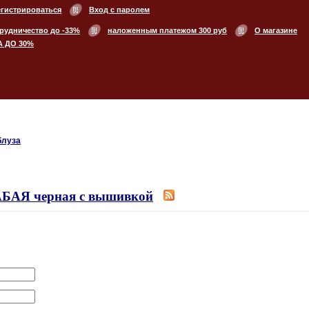
егистрироваться
Вход с паролем
рудничество до -33%
наложенным платежом 300 руб
О магазине
А ДО 30%
луза
АБАЯ черная с вышивкой