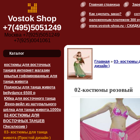
Главная страница
Зар
Как сделать заказ?
сот
Vostok Shop
наложенным платежом 300 р
+7(495)5051249
www.vostok-shop.ru ; СКИДК
Москва +7(925)5051249
+7(925)0041061
Каталог
Главная
»
03- костюмы 
костюмы для восточных
дизайн )
танцев интернет магазин
крылья гофрированные для
танца живота
Подносы для танца живота
02-костюмы розовый
bellydance 6500 p
Юбка для восточного танца
Веер-вейл из натурального
шёлка для танца живота.1000p
02-КОСТЮМЫ ДЛЯ
ВОСТОЧНЫХ ТАНЦЕВ
(Эксклюзив )
03- костюмы для танца
живота (Простой дизайн )