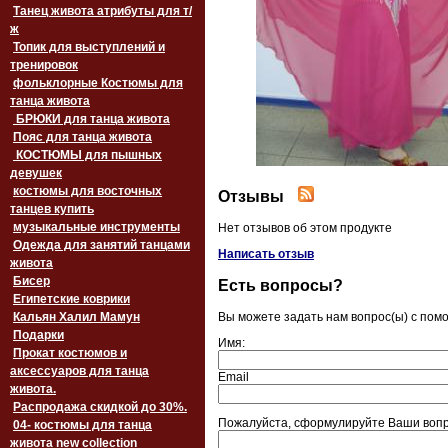
Танец живота атрибуты для т/
ж
Топик для выступлений и
тренировок
фольклорные Костюмы для
танца живота
БРЮКИ для танца живота
Пояс для танца живота
‏‎КОСТЮМЫ для пышных
девушек
костюмы для восточных
Отзывы
танцев купить
музыкальные инструменты
Нет отзывов об этом продукте
Одежда для занятий танцами
Написать отзыв
живота
Бисер
Есть вопросы?
Египетские коврики
Кальян Халил Мамун
Вы можете задать нам вопрос(ы) с по
Подарки
Имя:
Прокат костюмов и
аксессуаров для танца
Email
живота.
Распродажа скидкой до 30%.
Пожалуйста, сформулируйте Ваши вопр
04- костюмы для танца
живота new collection