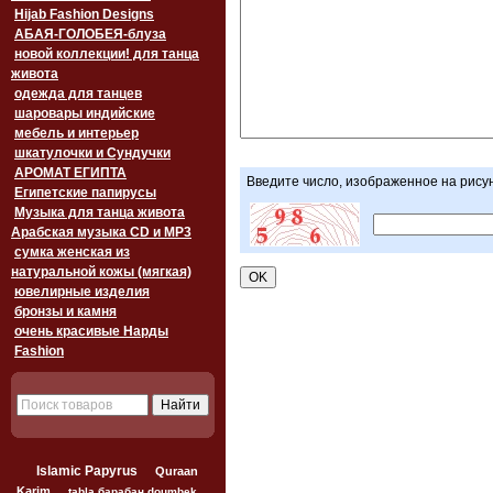
Hijab Fashion Designs
АБАЯ-ГОЛОБЕЯ-блуза
новой коллекции! для танца
живота
одежда для танцев
шаровары индийские
мебель и интерьер
шкатулочки и Сундучки
АРОМАТ ЕГИПТА
Введите число, изображенное на рису
Египетские папирусы
Музыка для танца живота
Арабская музыка CD и MP3
сумка женская из
натуральной кожы (мягкая)
ювелирные изделия
бронзы и камня
очень красивые Нарды
Fashion
Islamic Papyrus
Quraan
Karim
tabla барабан doumbek