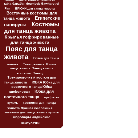
tabla барабан doumbek Gawharet el
Fan
БРЮКИ для танца живота
Восточные костюмы для
Египетские
танца живота
Костюмы
папирусы
для танца живота
Крылья гофрированные
для танца живота
Пояс для танца
живота
Пояса для танца
живота
Танец живота. Школа
танца живота. Танец живота
костюмы. Танец
Тренировочный костюм для
танца живота
ЮБКА Юбка для
восточного танца Юбка
Юбка для
шифоновая
восточного танца
арафатки
костюмы для танца
купить
живота Лучшая коллекция
костюмы для танца живота купить
шаровары индийские
шкатулочки