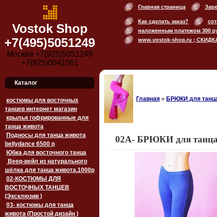
Главная страница
Зар
Как сделать заказ?
сот
Vostok Shop
наложенным платежом 300 р
+7(495)5051249
www.vostok-shop.ru ; СКИДК
Москва +7(925)5051249
+7(925)0041061
Каталог
Главная
»
БРЮКИ для танц
костюмы для восточных
танцев интернет магазин
крылья гофрированные для
танца живота
Подносы для танца живота
02A- БРЮКИ для танца
bellydance 6500 p
Юбка для восточного танца
Веер-вейл из натурального
шёлка для танца живота.1000p
02-КОСТЮМЫ ДЛЯ
ВОСТОЧНЫХ ТАНЦЕВ
(Эксклюзив )
03- костюмы для танца
живота (Простой дизайн )