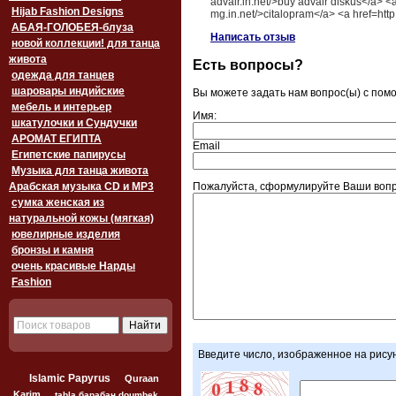
advair.in.net/>buy advair diskus</a> <a
Hijab Fashion Designs
mg.in.net/>citalopram</a> <a href=htt
АБАЯ-ГОЛОБЕЯ-блуза
Написать отзыв
новой коллекции! для танца
живота
Есть вопросы?
одежда для танцев
шаровары индийские
Вы можете задать нам вопрос(ы) с по
мебель и интерьер
Имя:
шкатулочки и Сундучки
АРОМАТ ЕГИПТА
Email
Египетские папирусы
Музыка для танца живота
Арабская музыка CD и MP3
Пожалуйста, сформулируйте Ваши вопр
сумка женская из
натуральной кожы (мягкая)
ювелирные изделия
бронзы и камня
очень красивые Нарды
Fashion
Введите число, изображенное на рису
Islamic Papyrus
Quraan
Karim
tabla барабан doumbek