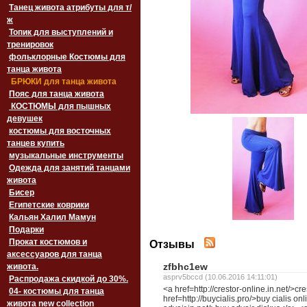
Танец живота атрибуты для т/
ж
Топик для выступлений и
тренировок
фольклорные Костюмы для
танца живота
БРЮКИ для танца живота
Пояс для танца живота
‏‎КОСТЮМЫ для пышных
девушек
костюмы для восточных
танцев купить
музыкальные инструменты
Одежда для занятий танцами
живота
Бисер
Египетские коврики
Кальян Халил Мамун
Подарки
Прокат костюмов и
Отзывы
аксессуаров для танца
zfbhc1ew
живота.
asprv5bccd (10.06.2016 14:11:01)
Распродажа скидкой до 30%.
<a href=http://crestor-online.in.net/>cr
04- костюмы для танца
href=http://buycialis.pro/>buy cialis on
живота new collection