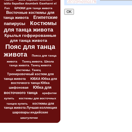
tabla барабан doumbek Gawharet el
Fan
БРЮКИ для танца живота
Восточные костюмы для
Египетские
танца живота
Костюмы
папирусы
для танца живота
Крылья гофрированные
для танца живота
Пояс для танца
живота
Пояса для танца
живота
Танец живота. Школа
танца живота. Танец живота
костюмы. Танец
Тренировочный костюм для
танца живота
ЮБКА Юбка для
восточного танца Юбка
Юбка для
шифоновая
восточного танца
арафатки
купить
костюмы для восточных
костюмы для
танцев купить
танца живота Лучшая коллекция
шаровары индийские
шкатулочки