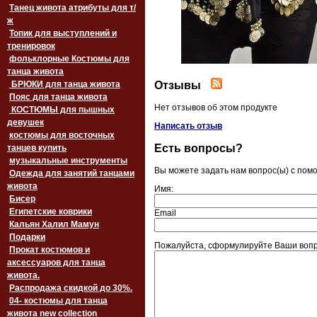
Танец живота атрибуты для т/
ж
Топик для выступлений и
тренировок
фольклорные Костюмы для
танца живота
Отзывы
БРЮКИ для танца живота
Пояс для танца живота
Нет отзывов об этом продукте
‏‎КОСТЮМЫ для пышных
девушек
Написать отзыв
костюмы для восточных
Есть вопросы?
танцев купить
музыкальные инструменты
Вы можете задать нам вопрос(ы) с по
Одежда для занятий танцами
живота
Имя:
Бисер
Египетские коврики
Email
Кальян Халил Мамун
Подарки
Пожалуйста, сформулируйте Ваши вопро
Прокат костюмов и
аксессуаров для танца
живота.
Распродажа скидкой до 30%.
04- костюмы для танца
живота new collection