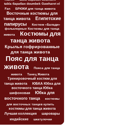
tabla барабан doumbek Gawharet el
Fan
БРЮКИ для танца живота
Восточные костюмы для
Египетские
танца живота
папирусы
Костюм «Балади»
фольклорные Костюмы для танца
Костюмы для
живота
танца живота
Крылья гофрированные
для танца живота
Пояс для танца
живота
Пояса для танца
живота
Танец Живота
Тренировочный костюм для
танца живота
ЮБКА Юбка для
восточного танца Юбка
Юбка для
шифоновая
восточного танца
костюмы
для восточных танцев купить
костюмы для танца живота
Лучшая коллекция
шаровары
индийские
шкатулочки