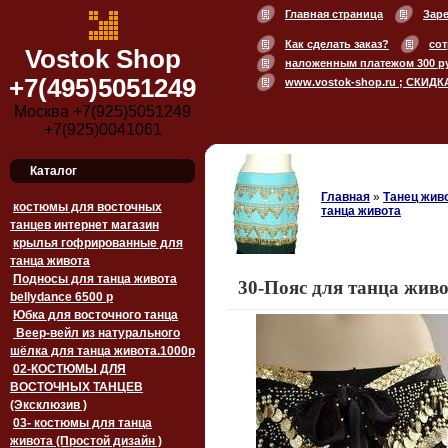
Главная страница
Зар
Как сделать заказ?
сот
Vostok Shop
наложенным платежом 300 р
+7(495)5051249
www.vostok-shop.ru ; СКИДК
Москва +7(925)5051249
+7(925)0041061
Каталог
Главная
»
Танец живо
костюмы для восточных
танца живота
танцев интернет магазин
крылья гофрированные для
танца живота
Подносы для танца живота
30-Пояс для танца жив
bellydance 6500 p
Юбка для восточного танца
Веер-вейл из натурального
шёлка для танца живота.1000p
02-КОСТЮМЫ ДЛЯ
ВОСТОЧНЫХ ТАНЦЕВ
(Эксклюзив )
03- костюмы для танца
живота (Простой дизайн )