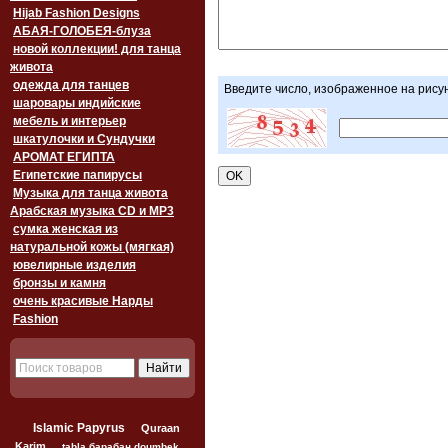
Hijab Fashion Designs
АБАЯ-ГОЛОБЕЯ-блуза
новой коллекции! для танца
живота
одежда для танцев
Введите число, изображенное на рису
шаровары индийские
мебель и интерьер
шкатулочки и Сундучки
АРОМАТ ЕГИПТА
Египетские папирусы
Музыка для танца живота
Арабская музыка CD и MP3
сумка женская из
натуральной кожы (мягкая)
ювелирные изделия
бронзы и камня
очень красивые Нарды
Fashion
Islamic Papyrus
Quraan
Karim
tabla барабан doumbek