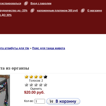
егистрироваться
Вход с паролем
рудничество до -33%
наложенным платежом 300 руб
О магазине
А ДО 30%
та атрибуты для т/ж
»
Пояс для танца живота
та из органзы
Голосов: 2
Оценить
920.00 руб.
Кол-во: