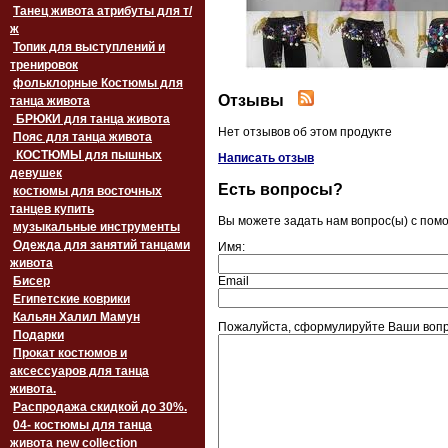
Танец живота атрибуты для т/
ж
Топик для выступлений и
тренировок
фольклорные Костюмы для
Отзывы
танца живота
БРЮКИ для танца живота
Нет отзывов об этом продукте
Пояс для танца живота
‏‎КОСТЮМЫ для пышных
Написать отзыв
девушек
Есть вопросы?
костюмы для восточных
танцев купить
Вы можете задать нам вопрос(ы) с по
музыкальные инструменты
Одежда для занятий танцами
Имя:
живота
Бисер
Email
Египетские коврики
Кальян Халил Мамун
Пожалуйста, сформулируйте Ваши вопро
Подарки
Прокат костюмов и
аксессуаров для танца
живота.
Распродажа скидкой до 30%.
04- костюмы для танца
живота new collection