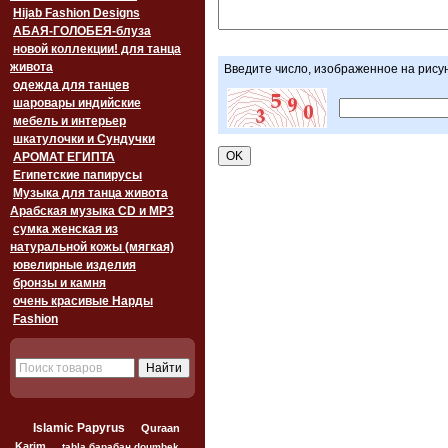
Hijab Fashion Designs
АБАЯ-ГОЛОБЕЯ-блуза
новой коллекции! для танца
живота
Введите число, изображенное на рису
одежда для танцев
шаровары индийские
мебель и интерьер
шкатулочки и Сундучки
АРОМАТ ЕГИПТА
Египетские папирусы
Музыка для танца живота
Арабская музыка CD и MP3
сумка женская из
натуральной кожы (мягкая)
ювелирные изделия
бронзы и камня
очень красивые Нарды
Fashion
Islamic Papyrus
Quraan
Karim
tabla барабан doumbek