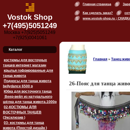
Главная страница
Зар
Как сделать заказ?
сот
Vostok Shop
www.vostok-shop.ru ; СКИДК
+7(495)5051249
Москва +7(925)5051249
+7(925)0041061
Каталог
Главная
»
Танец живо
костюмы для восточных
танцев интернет магазин
крылья гофрированные для
танца живота
Подносы для танца живота
26-Пояс для танца живо
bellydance 6500 p
Юбка для восточного танца
Веер-вейл из натурального
шёлка для танца живота.1000p
02-КОСТЮМЫ ДЛЯ
ВОСТОЧНЫХ ТАНЦЕВ
(Эксклюзив )
03- костюмы для танца
живота (Простой дизайн )