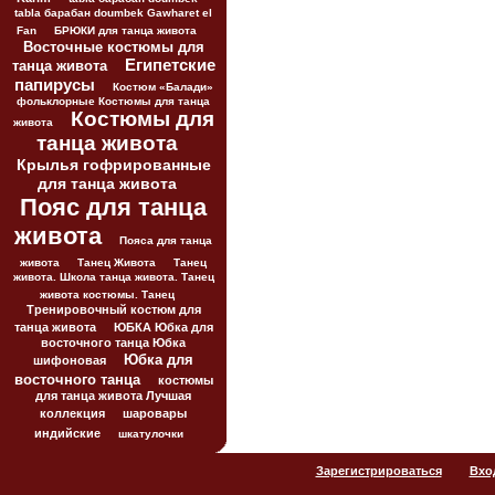
tabla барабан doumbek Gawharet el
Fan
БРЮКИ для танца живота
Восточные костюмы для
Египетские
танца живота
папирусы
Костюм «Балади»
фольклорные Костюмы для танца
Костюмы для
живота
танца живота
Крылья гофрированные
для танца живота
Пояс для танца
живота
Пояса для танца
живота
Танец Живота
Танец
живота. Школа танца живота. Танец
живота костюмы. Танец
Тренировочный костюм для
танца живота
ЮБКА Юбка для
восточного танца Юбка
Юбка для
шифоновая
восточного танца
костюмы
для танца живота Лучшая
коллекция
шаровары
индийские
шкатулочки
Зарегистрироваться
Вхо