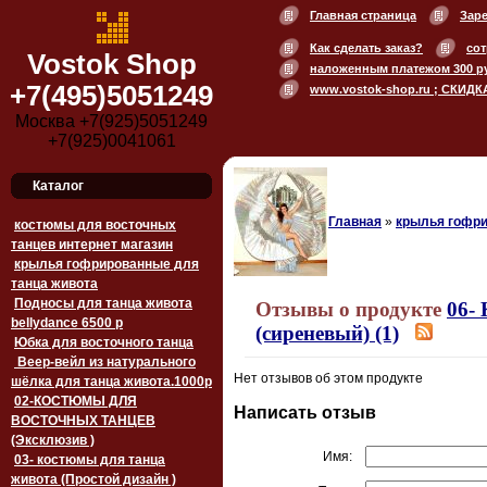
Главная страница
Зар
Как сделать заказ?
сот
Vostok Shop
наложенным платежом 300 р
+7(495)5051249
www.vostok-shop.ru ; СКИДК
Москва +7(925)5051249
+7(925)0041061
Каталог
Главная
»
крылья гофри
костюмы для восточных
танцев интернет магазин
крылья гофрированные для
танца живота
Подносы для танца живота
Отзывы о продукте
06-
bellydance 6500 p
(сиреневый) (1)
Юбка для восточного танца
Веер-вейл из натурального
Нет отзывов об этом продукте
шёлка для танца живота.1000p
02-КОСТЮМЫ ДЛЯ
Написать отзыв
ВОСТОЧНЫХ ТАНЦЕВ
(Эксклюзив )
Имя:
03- костюмы для танца
живота (Простой дизайн )