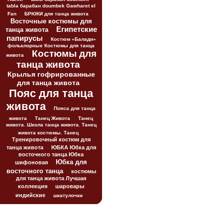
tabla барабан doumbek Gawharet el
Fan
БРЮКИ для танца живота
Восточные костюмы для
Египетские
танца живота
папирусы
Костюм «Балади»
фольклорные Костюмы для танца
Костюмы для
живота
танца живота
Крылья гофрированные
для танца живота
Пояс для танца
живота
Пояса для танца
живота
Танец Живота
Танец
живота. Школа танца живота. Танец
живота костюмы. Танец
Тренировочный костюм для
танца живота
ЮБКА Юбка для
восточного танца Юбка
Юбка для
шифоновая
восточного танца
костюмы
для танца живота Лучшая
коллекция
шаровары
индийские
шкатулочки