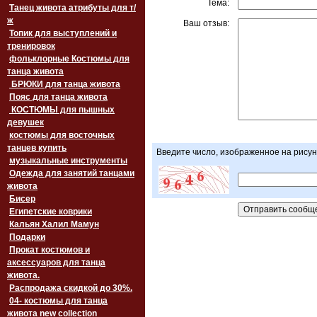
Тема:
Танец живота атрибуты для т/
ж
Ваш отзыв:
Топик для выступлений и
тренировок
фольклорные Костюмы для
танца живота
БРЮКИ для танца живота
Пояс для танца живота
‏‎КОСТЮМЫ для пышных
девушек
костюмы для восточных
танцев купить
Введите число, изображенное на рисун
музыкальные инструменты
Одежда для занятий танцами
живота
Бисер
Египетские коврики
Кальян Халил Мамун
Подарки
Прокат костюмов и
аксессуаров для танца
живота.
Распродажа скидкой до 30%.
04- костюмы для танца
живота new collection