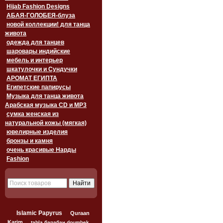
Hijab Fashion Designs
АБАЯ-ГОЛОБЕЯ-блуза
новой коллекции! для танца
живота
одежда для танцев
шаровары индийские
мебель и интерьер
шкатулочки и Сундучки
АРОМАТ ЕГИПТА
Египетские папирусы
Музыка для танца живота
Арабская музыка CD и MP3
сумка женская из
натуральной кожы (мягкая)
ювелирные изделия
бронзы и камня
очень красивые Нарды
Fashion
Islamic Papyrus
Quraan
Karim
tabla барабан doumbek