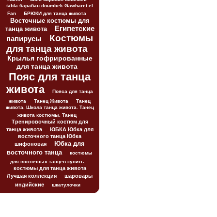
tabla барабан doumbek Gawharet el
Fan
БРЮКИ для танца живота
Восточные костюмы для
Египетские
танца живота
Костюмы
папирусы
для танца живота
Крылья гофрированные
для танца живота
Пояс для танца
живота
Пояса для танца
живота
Танец Живота
Танец
живота. Школа танца живота. Танец
живота костюмы. Танец
Тренировочный костюм для
танца живота
ЮБКА Юбка для
восточного танца Юбка
Юбка для
шифоновая
восточного танца
костюмы
для восточных танцев купить
костюмы для танца живота
Лучшая коллекция
шаровары
индийские
шкатулочки