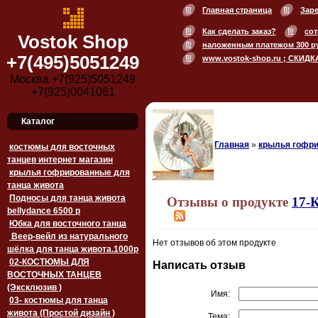
Главная страница
Зар
Как сделать заказ?
сот
Vostok Shop
наложенным платежом 300 р
+7(495)5051249
www.vostok-shop.ru ; СКИДК
Москва +7(925)5051249
+7(925)0041061
Каталог
Главная
»
крылья гофри
костюмы для восточных
танцев интернет магазин
крылья гофрированные для
танца живота
Подносы для танца живота
Отзывы о продукте
17-
bellydance 6500 p
Юбка для восточного танца
Веер-вейл из натурального
Нет отзывов об этом продукте
шёлка для танца живота.1000p
02-КОСТЮМЫ ДЛЯ
Написать отзыв
ВОСТОЧНЫХ ТАНЦЕВ
(Эксклюзив )
Имя:
03- костюмы для танца
живота (Простой дизайн )
Тема: