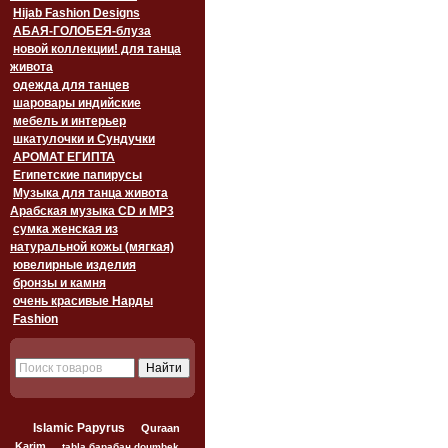
Hijab Fashion Designs
АБАЯ-ГОЛОБЕЯ-блуза
новой коллекции! для танца
живота
одежда для танцев
шаровары индийские
мебель и интерьер
шкатулочки и Сундучки
АРОМАТ ЕГИПТА
Египетские папирусы
Музыка для танца живота
Арабская музыка CD и MP3
сумка женская из
натуральной кожы (мягкая)
ювелирные изделия
бронзы и камня
очень красивые Нарды
Fashion
Islamic Papyrus
Quraan
Karim
tabla барабан doumbek