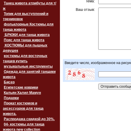
Тема:
Танец живота атрибуты для т/
ж
Ваш отзыв:
Топик для выступлений и
тренировок
фольклорные Костюмы для
танца живота
БРЮКИ для танца живота
Пояс для танца живота
‏‎КОСТЮМЫ для пышных
девушек
костюмы для восточных
танцев купить
Введите число, изображенное на рисун
музыкальные инструменты
Одежда для занятий танцами
живота
Бисер
Египетские коврики
Кальян Халил Мамун
Подарки
Прокат костюмов и
аксессуаров для танца
живота.
Распродажа скидкой до 30%.
04- костюмы для танца
живота new collection