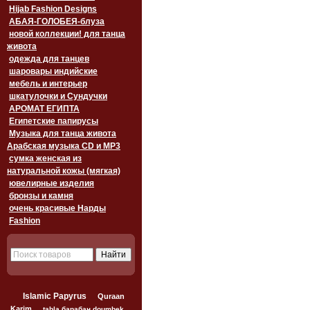
Hijab Fashion Designs
АБАЯ-ГОЛОБЕЯ-блуза
новой коллекции! для танца
живота
одежда для танцев
шаровары индийские
мебель и интерьер
шкатулочки и Сундучки
АРОМАТ ЕГИПТА
Египетские папирусы
Музыка для танца живота
Арабская музыка CD и MP3
сумка женская из
натуральной кожы (мягкая)
ювелирные изделия
бронзы и камня
очень красивые Нарды
Fashion
Islamic Papyrus
Quraan
Karim
tabla барабан doumbek