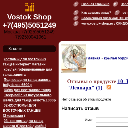
Главная страница
Зар
Как сделать заказ?
сот
Vostok Shop
наложенным платежом 300 р
+7(495)5051249
www.vostok-shop.ru ; СКИДК
Москва +7(925)5051249
+7(925)0041061
Каталог
Главная
»
крылья гофри
костюмы для восточных
танцев интернет магазин
крылья гофрированные для
танца живота
Подносы для танца живота
Отзывы о продукте
10-
bellydance 6500 p
"Леопард" (1)
Юбка для восточного танца
Веер-вейл из натурального
Нет отзывов об этом продукте
шёлка для танца живота.1000p
02-КОСТЮМЫ ДЛЯ
Написать отзыв
ВОСТОЧНЫХ ТАНЦЕВ
(Эксклюзив )
Имя:
03- костюмы для танца
живота (Простой дизайн )