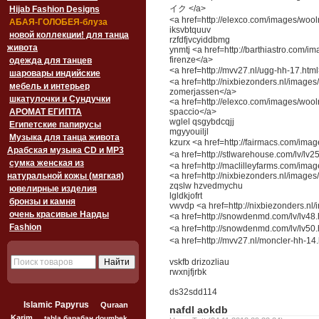
イク </a>
Hijab Fashion Designs
<a href=http://elexco.com/images/wool
АБАЯ-ГОЛОБЕЯ-блуза
iksvbtquuv
новой коллекции! для танца
rzfdfjvcyiddbmg
живота
ynmtj <a href=http://barthiastro.com/im
firenze</a>
одежда для танцев
<a href=http://mvv27.nl/ugg-hh-1
шаровары индийские
<a href=http://nixbiezonders.nl/imag
мебель и интерьер
zomerjassen</a>
шкатулочки и Сундучки
<a href=http://elexco.com/images/woolr
АРОМАТ ЕГИПТА
spaccio</a>
wglel qsgybdcqjj
Египетские папирусы
mgyyouiljl
Музыка для танца живота
kzurx <a href=http://fairmacs.com/
Арабская музыка CD и MP3
<a href=http://stlwarehouse.com/l
сумка женская из
<a href=http://maclilleyfarms.com/imag
натуральной кожы (мягкая)
<a href=http://nixbiezonders.nl/imag
zqslw hzvedmychu
ювелирные изделия
lgldkjofrt
бронзы и камня
vwvdp <a href=http://nixbiezonders.n
очень красивые Нарды
<a href=http://snowdenmd.com/lv
Fashion
<a href=http://snowdenmd.com/lv/lv5
<a href=http://mvv27.nl/moncler
vskfb drizozliau
rwxnjfjrbk
ds32sdd114
Islamic Papyrus
Quraan
nafdl aokdb
Karim
tabla барабан doumbek