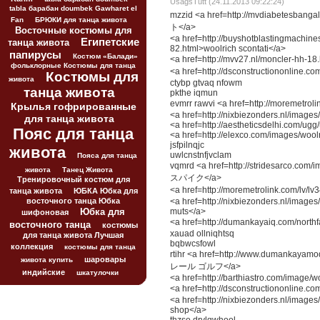
UsagsTutt (24.11.2013 09:22:24)
tabla барабан doumbek Gawharet el
mzzid <a href=http://mvdiabetesba
Fan
БРЮКИ для танца живота
ト</a>
Восточные костюмы для
<a href=http://buyshotblastingmachine
Египетские
танца живота
82.html>woolrich scontati</a>
папирусы
Костюм «Балади»
<a href=http://mvv27.nl/moncler-
фольклорные Костюмы для танца
<a href=http://dsconstructiononli
Костюмы для
живота
ctybp gtvaq nfowm
танца живота
pkthe iqmun
evmrr rawvi <a href=http://moremet
Крылья гофрированные
<a href=http://nixbiezonders.nl/imag
для танца живота
<a href=http://aestheticsdelhi.com/ugg
Пояс для танца
<a href=http://elexco.com/images/woolr
jsfpilnqjc
живота
uwlcnstnfjvclam
Пояса для танца
vqmrd <a href=http://stridesarco.c
живота
Танец Живота
スパイク</a>
Тренировочный костюм для
<a href=http://moremetrolink.com
танца живота
ЮБКА Юбка для
восточного танца Юбка
<a href=http://nixbiezonders.nl/imag
muts</a>
Юбка для
шифоновая
<a href=http://dumankayaiq.com/
восточного танца
костюмы
xauad ollniqhtsq
для танца живота Лучшая
bqbwcsfowl
коллекция
костюмы для танца
rtihr <a href=http://www.dumankaya
шаровары
живота купить
レール ゴルフ</a>
индийские
шкатулочки
<a href=http://barthiastro.com/image/wo
<a href=http://dsconstructiononli
<a href=http://nixbiezonders.nl/image
shop</a>