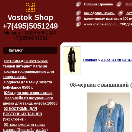
Главная страница
Зар
Как сделать заказ?
сот
Vostok Shop
наложенным платежом 300 р
+7(495)5051249
www.vostok-shop.ru ; СКИДК
Москва +7(925)5051249
+7(925)0041061
Каталог
Главная
»
АБАЯ-ГОЛОБЕЯ-
костюмы для восточных
танцев интернет магазин
крылья гофрированные для
танца живота
Подносы для танца живота
08-черная с вышивкой 
bellydance 6500 p
Юбка для восточного танца
Веер-вейл из натурального
шёлка для танца живота.1000p
02-КОСТЮМЫ ДЛЯ
ВОСТОЧНЫХ ТАНЦЕВ
(Эксклюзив )
03- костюмы для танца
живота (Простой дизайн )