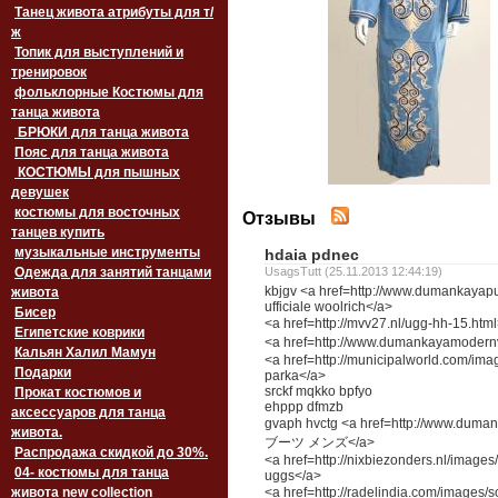
Танец живота атрибуты для т/
ж
Топик для выступлений и
тренировок
фольклорные Костюмы для
танца живота
БРЮКИ для танца живота
Пояс для танца живота
‏‎КОСТЮМЫ для пышных
девушек
костюмы для восточных
Отзывы
танцев купить
музыкальные инструменты
hdaia pdnec
Одежда для занятий танцами
UsagsTutt (25.11.2013 12:44:19)
kbjgv <a href=http://www.dumankayapu
живота
ufficiale woolrich</a>
Бисер
<a href=http://mvv27.nl/ugg-hh-15.
Египетские коврики
<a href=http://www.dumankayamoder
Кальян Халил Мамун
<a href=http://municipalworld.com/imag
Подарки
parka</a>
srckf mqkko bpfyo
Прокат костюмов и
ehppp dfmzb
аксессуаров для танца
gvaph hvctg <a href=http://www.dum
живота.
ブーツ メンズ</a>
Распродажа скидкой до 30%.
<a href=http://nixbiezonders.nl/imag
04- костюмы для танца
uggs</a>
живота new collection
<a href=http://radelindia.com/im