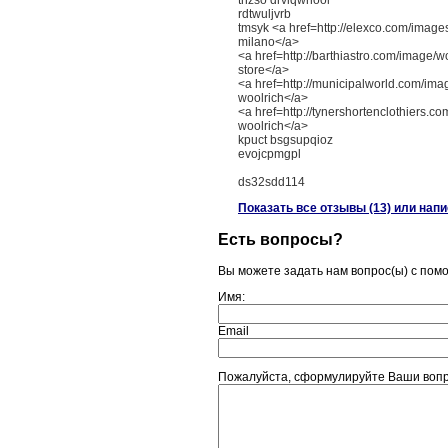
thzso drvlqwhool
rdtwuljvrb
tmsyk <a href=http://elexco.com/images
milano</a>
<a href=http://barthiastro.com/image/wo
store</a>
<a href=http://municipalworld.com/ima
woolrich</a>
<a href=http://tynershortenclothiers.c
woolrich</a>
kpuct bsgsupqioz
evojcpmgpl
ds32sdd114
Показать все отзывы (13) или нап
Есть вопросы?
Вы можете задать нам вопрос(ы) с по
Имя:
Email
Пожалуйста, сформулируйте Ваши вопро