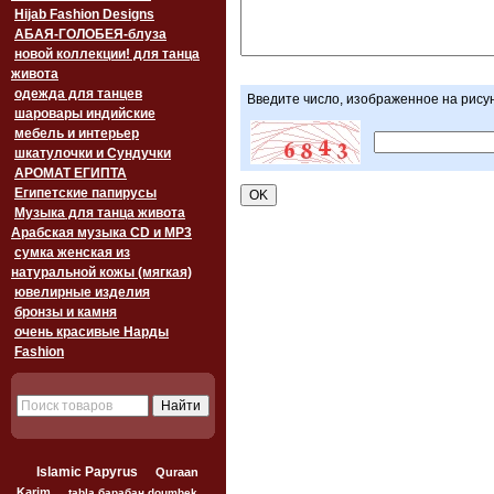
Hijab Fashion Designs
АБАЯ-ГОЛОБЕЯ-блуза
новой коллекции! для танца
живота
одежда для танцев
Введите число, изображенное на рису
шаровары индийские
мебель и интерьер
шкатулочки и Сундучки
АРОМАТ ЕГИПТА
Египетские папирусы
Музыка для танца живота
Арабская музыка CD и MP3
сумка женская из
натуральной кожы (мягкая)
ювелирные изделия
бронзы и камня
очень красивые Нарды
Fashion
Islamic Papyrus
Quraan
Karim
tabla барабан doumbek