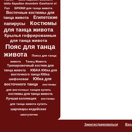
tabla барабан doumbek Gawharet el
Fan
БРЮКИ для танца живота
Восточные костюмы для
Египетские
танца живота
Костюмы
папирусы
для танца живота
Крылья гофрированные
для танца живота
Пояс для танца
живота
Пояса для танца
живота
Танец Живота
Тренировочный костюм для
танца живота
ЮБКА Юбка для
восточного танца Юбка
Юбка для
шифоновая
восточного танца
костюмы
для восточных танцев купить
костюмы для танца живота
Лучшая коллекция
костюмы
для танца живота купить
шаровары индийские
шкатулочки
Зарегистрироваться
Вхо