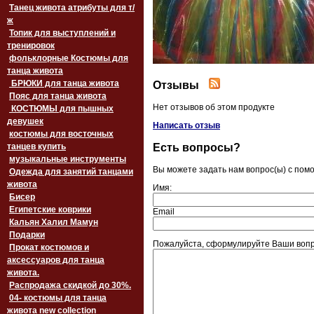
Танец живота атрибуты для т/
ж
Топик для выступлений и
тренировок
фольклорные Костюмы для
танца живота
БРЮКИ для танца живота
Отзывы
Пояс для танца живота
Нет отзывов об этом продукте
‏‎КОСТЮМЫ для пышных
девушек
Написать отзыв
костюмы для восточных
Есть вопросы?
танцев купить
музыкальные инструменты
Вы можете задать нам вопрос(ы) с по
Одежда для занятий танцами
живота
Имя:
Бисер
Египетские коврики
Email
Кальян Халил Мамун
Подарки
Пожалуйста, сформулируйте Ваши вопро
Прокат костюмов и
аксессуаров для танца
живота.
Распродажа скидкой до 30%.
04- костюмы для танца
живота new collection