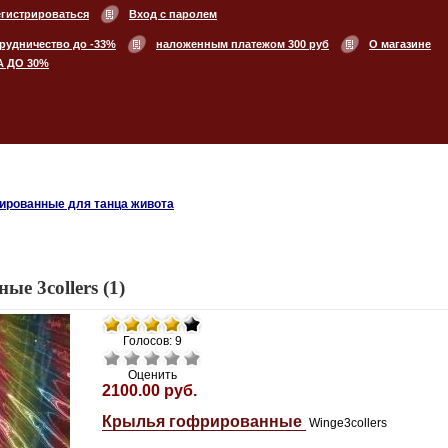
егистрироваться
Вход с паролем
рудничество до -33%
наложенным платежом 300 руб
О магазине
А ДО 30%
ированные для танца живота
е 3collers (1)
Голосов: 9
Оценить
2100.00 руб.
Крылья гофрированные
Winge3collers