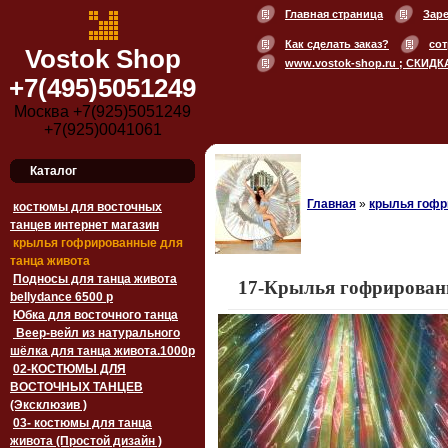
Главная страница
Зар
Как сделать заказ?
сот
Vostok Shop
www.vostok-shop.ru ; СКИДК
+7(495)5051249
Москва +7(925)5051249
+7(925)0041061
Каталог
Главная
»
крылья гофр
костюмы для восточных
танцев интернет магазин
крылья гофрированные для
танца живота
Подносы для танца живота
17-Крылья гофрированны
bellydance 6500 p
Юбка для восточного танца
Веер-вейл из натурального
шёлка для танца живота.1000p
02-КОСТЮМЫ ДЛЯ
ВОСТОЧНЫХ ТАНЦЕВ
(Эксклюзив )
03- костюмы для танца
живота (Простой дизайн )