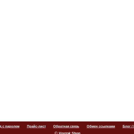
д с паролем
Прайс-лист
Обратная связь
Обмен ссылками
Блог /
©
.
Vostok Shop