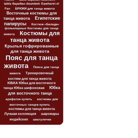
tabla барабан doumbek Gawharet el
Fan
БРЮКИ для танца живота
Восточные костюмы для
Египетские
танца живота
папирусы
Костюм «Балади»
фольклорные Костюмы для танца
Костюмы для
живота
танца живота
Крылья гофрированные
для танца живота
Пояс для танца
живота
Пояса для танца
Тренировочный
живота
костюм для танца живота
ЮБКА Юбка для восточного
Юбка
танца Юбка шифоновая
для восточного танца
арафатки купить
костюмы для
восточных танцев купить
костюмы для танца живота
Лучшая коллекция
шаровары
индийские
шкатулочки