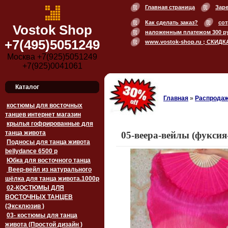
Главная страница
Зар
Как сделать заказ?
сот
Vostok Shop
наложенным платежом 300 р
+7(495)5051249
www.vostok-shop.ru ; СКИДК
Москва +7(925)5051249
+7(925)0041061
Каталог
Главная
»
Распродаж
костюмы для восточных
танцев интернет магазин
крылья гофрированные для
танца живота
05-веера-вейлы (фуксия-
Подносы для танца живота
bellydance 6500 p
Юбка для восточного танца
Веер-вейл из натурального
шёлка для танца живота.1000p
02-КОСТЮМЫ ДЛЯ
ВОСТОЧНЫХ ТАНЦЕВ
(Эксклюзив )
03- костюмы для танца
живота (Простой дизайн )