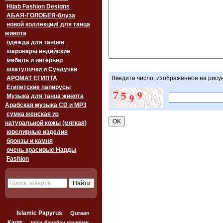
Hijab Fashion Designs
АБАЯ-ГОЛОБЕЯ-блуза
новой коллекции! для танца
живота
одежда для танцев
шаровары индийские
мебель и интерьер
шкатулочки и Сундучки
АРОМАТ ЕГИПТА
Введите число, изображенное на рису
Египетские папирусы
Музыка для танца живота
Арабская музыка CD и MP3
сумка женская из
натуральной кожы (мягкая)
ювелирные изделия
бронзы и камня
очень красивые Нарды
Fashion
Islamic Papyrus
Quraan
Karim
tabla барабан doumbek