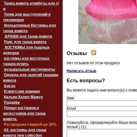
Танец живота атрибуты для т/
ж
Топик для выступлений и
тренировок
фольклорные Костюмы для
танца живота
БРЮКИ для танца живота
Пояс для танца живота
‏‎КОСТЮМЫ для пышных
Отзывы
девушек
костюмы для восточных
Нет отзывов об этом продукте
танцев купить
музыкальные инструменты
Написать отзыв
Одежда для занятий танцами
Есть вопросы?
живота
Бисер
Вы можете задать нам вопрос(ы) с по
Египетские коврики
Кальян Халил Мамун
Имя:
Подарки
Прокат костюмов и
Email
аксессуаров для танца
живота.
Пожалуйста, сформулируйте Ваши вопр
Распродажа скидкой до 30%.
белый ) (1):
04- костюмы для танца
живота new collection