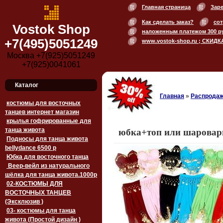
Главная страница
Зар
Как сделать заказ?
сот
Vostok Shop
наложенным платежом 300 р
+7(495)5051249
www.vostok-shop.ru ; СКИДК
Москва +7(925)5051249
+7(925)0041061
Каталог
Главная
»
Распродаж
костюмы для восточных
танцев интернет магазин
крылья гофрированные для
танца живота
юбка+топ или шарова
Подносы для танца живота
bellydance 6500 p
Юбка для восточного танца
Веер-вейл из натурального
шёлка для танца живота.1000p
02-КОСТЮМЫ ДЛЯ
ВОСТОЧНЫХ ТАНЦЕВ
(Эксклюзив )
03- костюмы для танца
живота (Простой дизайн )