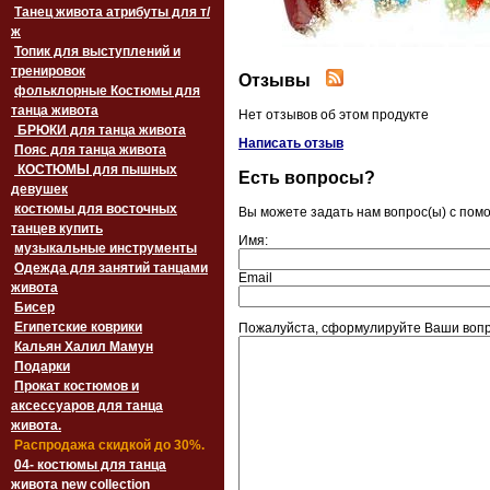
Танец живота атрибуты для т/
ж
Топик для выступлений и
тренировок
Отзывы
фольклорные Костюмы для
танца живота
Нет отзывов об этом продукте
БРЮКИ для танца живота
Написать отзыв
Пояс для танца живота
‏‎КОСТЮМЫ для пышных
Есть вопросы?
девушек
костюмы для восточных
Вы можете задать нам вопрос(ы) с по
танцев купить
Имя:
музыкальные инструменты
Одежда для занятий танцами
Email
живота
Бисер
Египетские коврики
Пожалуйста, сформулируйте Ваши вопр
Кальян Халил Мамун
Подарки
Прокат костюмов и
аксессуаров для танца
живота.
Распродажа скидкой до 30%.
04- костюмы для танца
живота new collection