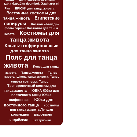
tabla барабан doumbek Gawharet el
Fan
БРЮКИ для танца живота
Восточные костюмы для
Египетские
танца живота
папирусы
Костюм «Балади»
фольклорные Костюмы для танца
Костюмы для
живота
танца живота
Крылья гофрированные
для танца живота
Пояс для танца
живота
Пояса для танца
живота
Танец Живота
Танец
живота. Школа танца живота. Танец
живота костюмы. Танец
Тренировочный костюм для
танца живота
ЮБКА Юбка для
восточного танца Юбка
Юбка для
шифоновая
восточного танца
костюмы
для танца живота Лучшая
коллекция
шаровары
индийские
шкатулочки