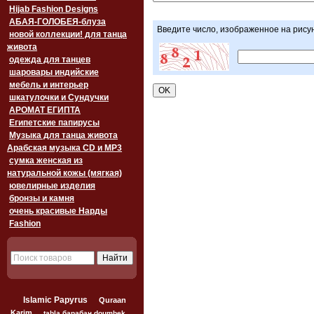
Hijab Fashion Designs
АБАЯ-ГОЛОБЕЯ-блуза
Введите число, изображенное на рису
новой коллекции! для танца
живота
одежда для танцев
шаровары индийские
мебель и интерьер
шкатулочки и Сундучки
АРОМАТ ЕГИПТА
Египетские папирусы
Музыка для танца живота
Арабская музыка CD и MP3
сумка женская из
натуральной кожы (мягкая)
ювелирные изделия
бронзы и камня
очень красивые Нарды
Fashion
Islamic Papyrus
Quraan
Karim
tabla барабан doumbek