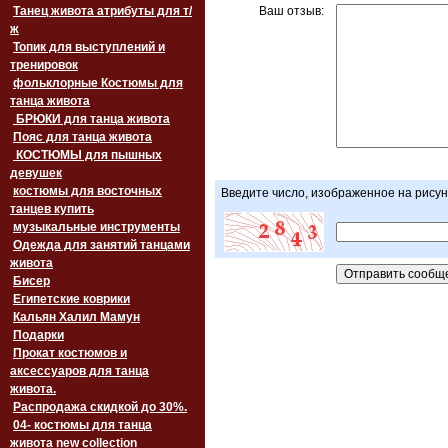
Танец живота атрибуты для т/
Ваш отзыв:
ж
Топик для выступлений и
тренировок
фольклорные Костюмы для
танца живота
БРЮКИ для танца живота
Пояс для танца живота
‏‎КОСТЮМЫ для пышных
девушек
костюмы для восточных
Введите число, изображенное на рисун
танцев купить
музыкальные инструменты
Одежда для занятий танцами
живота
Бисер
Египетские коврики
Кальян Халил Мамун
Подарки
Прокат костюмов и
аксессуаров для танца
живота.
Распродажа скидкой до 30%.
04- костюмы для танца
живота new collection