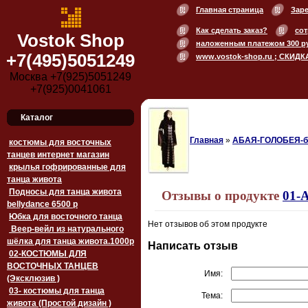
Главная страница
Зар
Как сделать заказ?
сот
Vostok Shop
наложенным платежом 300 р
+7(495)5051249
www.vostok-shop.ru ; СКИДК
Москва +7(925)5051249
+7(925)0041061
Каталог
Главная
»
АБАЯ-ГОЛОБЕЯ-б
костюмы для восточных
танцев интернет магазин
крылья гофрированные для
танца живота
Подносы для танца живота
Отзывы о продукте
01-
bellydance 6500 p
Юбка для восточного танца
Нет отзывов об этом продукте
Веер-вейл из натурального
шёлка для танца живота.1000p
Написать отзыв
02-КОСТЮМЫ ДЛЯ
ВОСТОЧНЫХ ТАНЦЕВ
Имя:
(Эксклюзив )
03- костюмы для танца
Тема:
живота (Простой дизайн )