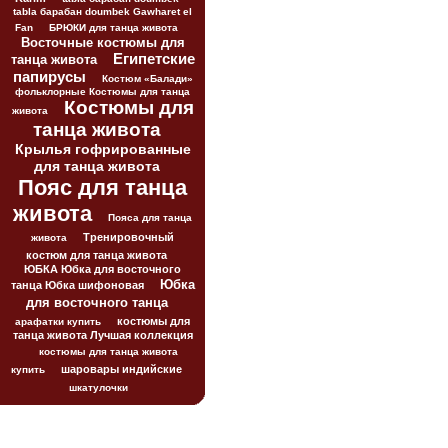
tabla барабан doumbek Gawharet el
Fan
БРЮКИ для танца живота
Восточные костюмы для
Египетские
танца живота
папирусы
Костюм «Балади»
фольклорные Костюмы для танца
Костюмы для
живота
танца живота
Крылья гофрированные
для танца живота
Пояс для танца
живота
Пояса для танца
Тренировочный
живота
костюм для танца живота
ЮБКА Юбка для восточного
Юбка
танца Юбка шифоновая
для восточного танца
костюмы для
арафатки купить
танца живота Лучшая коллекция
костюмы для танца живота
шаровары индийские
купить
шкатулочки