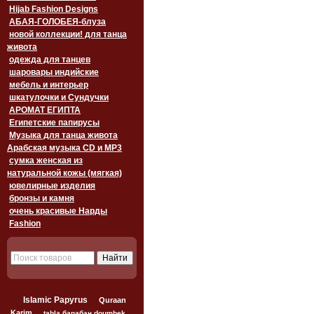
Hijab Fashion Designs
АБАЯ-ГОЛОБЕЯ-блуза
новой коллекции! для танца
живота
одежда для танцев
шаровары индийские
мебель и интерьер
шкатулочки и Сундучки
АРОМАТ ЕГИПТА
Египетские папирусы
Музыка для танца живота
Арабская музыка CD и MP3
сумка женская из
натуральной кожы (мягкая)
ювелирные изделия
бронзы и камня
очень красивые Нарды
Fashion
Islamic Papyrus
Quraan
Karim
tabla барабан doumbek