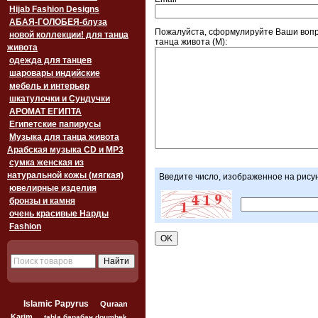
Hijab Fashion Designs
АБАЯ-ГОЛОБЕЯ-блуза
Пожалуйста, сформулируйте Ваши воп
новой коллекции! для танца
танца живота (M):
живота
одежда для танцев
шаровары индийские
мебель и интерьер
шкатулочки и Сундучки
АРОМАТ ЕГИПТА
Египетские папирусы
Музыка для танца живота
Арабская музыка CD и MP3
сумка женская из
натуральной кожы (мягкая)
Введите число, изображенное на рису
ювелирные изделия
бронзы и камня
очень красивые Нарды
Fashion
Islamic Papyrus
Quraan
Karim
tabla барабан doumbek