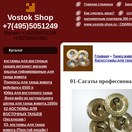
Главная страница
Зар
Как сделать заказ?
сот
Vostok Shop
наложенным платежом 300 р
+7(495)5051249
www.vostok-shop.ru ; СКИДК
Москва +7(925)5051249
+7(925)0041061
Каталог
Главная
»
Танец живо
Аксессуары для тан
костюмы для восточных
танцев интернет магазин
крылья гофрированные для
танца живота
01-Сагаты профессиона
Подносы для танца живота
bellydance 6500 p
Юбка для восточного танца
Веер-вейл из натурального
шёлка для танца живота.1000p
02-КОСТЮМЫ ДЛЯ
ВОСТОЧНЫХ ТАНЦЕВ
(Эксклюзив )
03- костюмы для танца
живота (Простой дизайн )