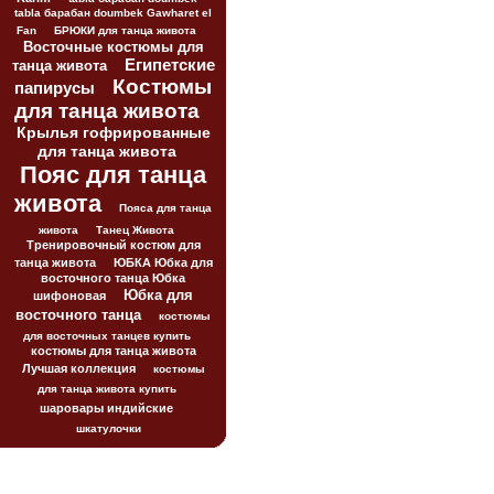
tabla барабан doumbek Gawharet el
Fan
БРЮКИ для танца живота
Восточные костюмы для
Египетские
танца живота
Костюмы
папирусы
для танца живота
Крылья гофрированные
для танца живота
Пояс для танца
живота
Пояса для танца
живота
Танец Живота
Тренировочный костюм для
танца живота
ЮБКА Юбка для
восточного танца Юбка
Юбка для
шифоновая
восточного танца
костюмы
для восточных танцев купить
костюмы для танца живота
Лучшая коллекция
костюмы
для танца живота купить
шаровары индийские
шкатулочки