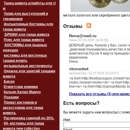
Танец живота атрибуты для т/
ж
Топик для выступлений и
металл золотого или серебряного цвета,
тренировок
фольклорные Костюмы для
Отзывы
танца живота
БРЮКИ для танца живота
Nena@mail.ru
Пояс для танца живота
Нина (07.03.2020 16:18:35)
‏‎КОСТЮМЫ для пышных
ДОБРЫЙ день. Купили у Вас, салат 
,девочкам понравились,качество и 
девушек
комплектов.После 8 марта приедем
костюмы для восточных
уважением
танцев купить
Нина
музыкальные инструменты
vbsnedwt
Одежда для занятий танцами
asOazk2rks (12.07.2016 21:53:57)
живота
<a href=http://levitracoupon.cricket/>le
Бисер
mobic.review/>mobic</a> <a href=http:/
line</a> <a href=http://ciproantibiotic.
Египетские коврики
Кальян Халил Мамун
Показать все отзывы (3) или напи
Подарки
Прокат костюмов и
Есть вопросы?
аксессуаров для танца
Вы можете задать нам вопрос(ы) с по
живота.
Распродажа скидкой до 30%.
Имя:
04- костюмы для танца
живота new collection
Email