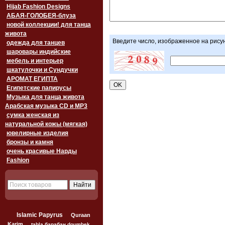
Hijab Fashion Designs
АБАЯ-ГОЛОБЕЯ-блуза
новой коллекции! для танца
живота
Введите число, изображенное на рису
одежда для танцев
шаровары индийские
мебель и интерьер
шкатулочки и Сундучки
АРОМАТ ЕГИПТА
Египетские папирусы
Музыка для танца живота
Арабская музыка CD и MP3
сумка женская из
натуральной кожы (мягкая)
ювелирные изделия
бронзы и камня
очень красивые Нарды
Fashion
Islamic Papyrus
Quraan
Karim
tabla барабан doumbek