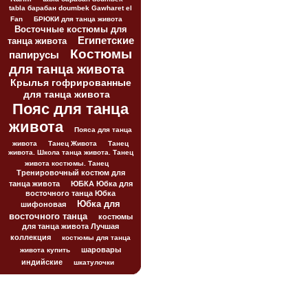
tabla барабан doumbek Gawharet el
Fan
БРЮКИ для танца живота
Восточные костюмы для
Египетские
танца живота
Костюмы
папирусы
для танца живота
Крылья гофрированные
для танца живота
Пояс для танца
живота
Пояса для танца
живота
Танец Живота
Танец
живота. Школа танца живота. Танец
живота костюмы. Танец
Тренировочный костюм для
танца живота
ЮБКА Юбка для
восточного танца Юбка
Юбка для
шифоновая
восточного танца
костюмы
для танца живота Лучшая
коллекция
костюмы для танца
шаровары
живота купить
индийские
шкатулочки