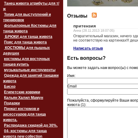
Танец живота атрибуты для т/
ж
Топик для выступлений и
Отзывы
тренировок
фольклорные Костюмы для
притензия
Анна (28.11.2013 18:07:05)
танца живота
Отвратительный магазин, ничего зд
БРЮКИ для танца живота
не соответствую на картинках!!! деш
Пояс для танца живота
‏‎КОСТЮМЫ для пышных
Написать отзыв
девушек
Есть вопросы?
костюмы для восточных
танцев купить
Вы можете задать нам вопрос(ы) с по
музыкальные инструменты
Одежда для занятий танцами
Имя:
живота
Email
Бисер
Египетские коврики
Кальян Халил Мамун
Пожалуйста, сформулируйте Ваши вопр
Подарки
живота (1):
Прокат костюмов и
аксессуаров для танца
живота.
Распродажа скидкой до 30%.
04- костюмы для танца
живота new collection