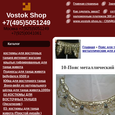
Главная страница
Зар
Как сделать заказ?
сот
Vostok Shop
наложенным платежом 300 р
+7(495)5051249
www.vostok-shop.ru ; СКИДК
Москва +7(925)5051249
+7(925)0041061
Каталог
Главная
»
Пояс для 
металлические для а
костюмы для восточных
танцев интернет магазин
крылья гофрированные для
10-Пояс металлический 
танца живота
Подносы для танца живота
bellydance 6500 p
Юбка для восточного танца
Веер-вейл из натурального
шёлка для танца живота.1000p
02-КОСТЮМЫ ДЛЯ
ВОСТОЧНЫХ ТАНЦЕВ
(Эксклюзив )
03- костюмы для танца
живота (Простой дизайн )