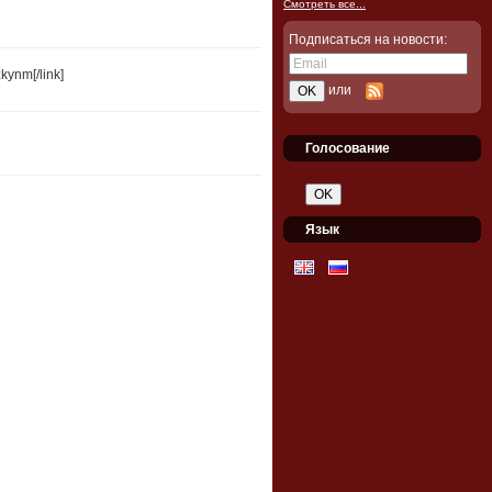
Смотреть все...
Подписаться на новости:
kynm[/link]
или
Голосование
Язык