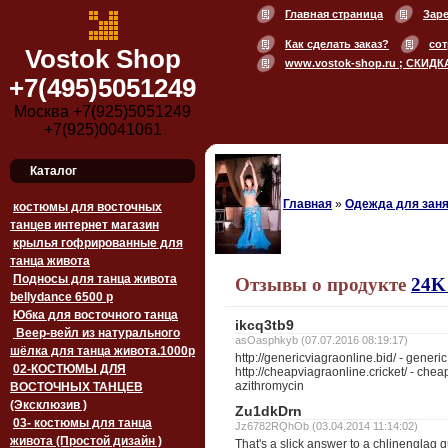
Главная страница
Зар
Как сделать заказ?
сот
Vostok Shop
www.vostok-shop.ru ; СКИДК
+7(495)5051249
Москва +7(925)5051249
+7(925)0041061
Каталог
Главная
»
Одежда для заня
костюмы для восточных
танцев интернет магазин
крылья гофрированные для
танца живота
Подносы для танца живота
Отзывы о продукте
24K
bellydance 6500 p
Юбка для восточного танца
ikcq3tb9
Веер-вейл из натурального
asOasphkyb (07.07.2016 08:19:17)
шёлка для танца живота.1000p
http://genericviagraonline.bid/ - generic 
02-КОСТЮМЫ ДЛЯ
http://cheapviagraonline.cricket/ - chea
azithromycin
ВОСТОЧНЫХ ТАНЦЕВ
(Эксклюзив )
Zu1dkDrn
03- костюмы для танца
Jz6782RQhOb (03.04.2014 11:14:02)
живота (Простой дизайн )
That's a slick answer to a chlinenglag 