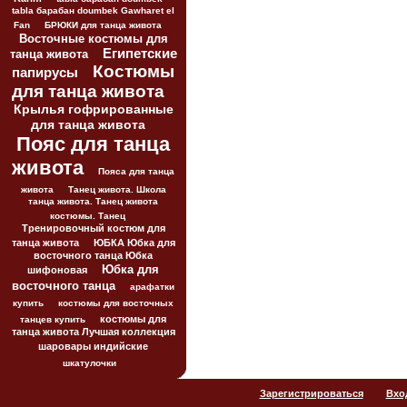
tabla барабан doumbek Gawharet el
Fan
БРЮКИ для танца живота
Восточные костюмы для
Египетские
танца живота
Костюмы
папирусы
для танца живота
Крылья гофрированные
для танца живота
Пояс для танца
живота
Пояса для танца
живота
Танец живота. Школа
танца живота. Танец живота
костюмы. Танец
Тренировочный костюм для
танца живота
ЮБКА Юбка для
восточного танца Юбка
Юбка для
шифоновая
восточного танца
арафатки
купить
костюмы для восточных
костюмы для
танцев купить
танца живота Лучшая коллекция
шаровары индийские
шкатулочки
Зарегистрироваться
Вхо