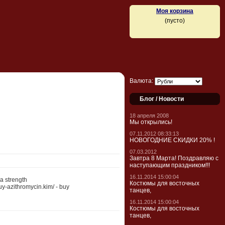
Моя корзина
(пусто)
Валюта:
Блог / Новости
18 апреля 2008
Мы открылись!
07.11.2012 08:33:13
НОВОГОДНИЕ СКИДКИ 20% !
07.03.2012
Завтра 8 Марта! Поздравляю с
наступающим праздником!!!
16.11.2014 15:00:04
ra strength
Костюмы для восточных
buy-azithromycin.kim/ - buy
танцев,
16.11.2014 15:00:04
Костюмы для восточных
танцев,