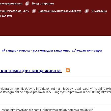
егистрироваться
Вход с паролем
рудничество до -33%
наложенным платежом 300 руб
О магазине
А ДО 30%
тий танцами живота
»
костюмы для танца живота Лучшая коллекция
 костюмы для танца живота
viagra on line http://buy-retin-a.date/ - retin-a http://buy-rogaine.party/ - rogaine ext
pest viagra online http://ciprofloxacin-500-mg.xyz/ - ciprofloxacin hcl 500 mg http://
question http://zwftwnoskc.com [url=http://ywzmakdv.com]ywzmakdv[/url]