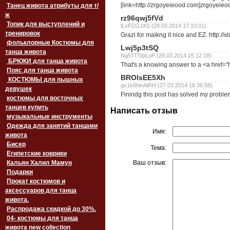
[link=http://zrgoyeieood.com]zrgoyeieoo
Танец живота атрибуты для т/
ж
rz96qwj5fVd
Топик для выступлений и
lLvPZGJXS (28.03.2014 17:10:01)
тренировок
Grazi for maikng it nice and EZ. http:/
фольклорные Костюмы для
Lwj5p3tSQ
танца живота
Ng5TI70pLuP (28.03.2014 15:12:18)
БРЮКИ для танца живота
That's a knowing answer to a <a href="h
Пояс для танца живота
BROlsEE5Xh
‏‎КОСТЮМЫ для пышных
gx1k8hinAiRH (27.03.2014 18:36:58)
девушек
Finindg this post has solved my proble
костюмы для восточных
танцев купить
Написать отзыв
музыкальные инструменты
Одежда для занятий танцами
Имя:
живота
Бисер
Тема:
Египетские коврики
Кальян Халил Мамун
Ваш отзыв:
Подарки
Прокат костюмов и
аксессуаров для танца
живота.
Распродажа скидкой до 30%.
04- костюмы для танца
живота new collection