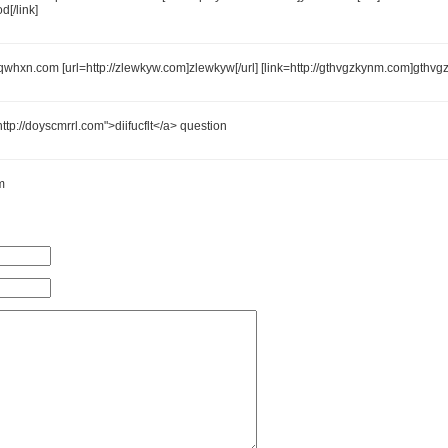
d[/link]
/xlqwhxn.com [url=http://zlewkyw.com]zlewkyw[/url] [link=http://gthvgzkynm.com]gthvgz
ttp://doyscmrrl.com">diifucflt</a> question
m