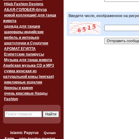
Hijab Fashion Designs
АБАЯ-ГОЛОБЕЯ-блуза
новой коллекции! для танца
Введите число, изображенное на рисун
живота
одежда для танцев
шаровары индийские
мебель и интерьер
шкатулочки и Сундучки
АРОМАТ ЕГИПТА
Египетские папирусы
Музыка для танца живота
Арабская музыка CD и MP3
сумка женская из
натуральной кожы (мягкая)
ювелирные изделия
бронзы и камня
очень красивые Нарды
Fashion
Islamic Papyrus
Quraan
Karim
tabla барабан doumbek