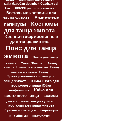
tabla барабан doumbek Gawharet el
Fan
БРЮКИ для танца живота
Восточные костюмы для
Египетские
танца живота
Костюмы
папирусы
для танца живота
Крылья гофрированные
для танца живота
Пояс для танца
живота
Пояса для танца
живота
Танец Живота
Танец
живота. Школа танца живота. Танец
живота костюмы. Танец
Тренировочный костюм для
танца живота
ЮБКА Юбка для
восточного танца Юбка
Юбка для
шифоновая
восточного танца
костюмы
для восточных танцев купить
костюмы для танца живота
Лучшая коллекция
шаровары
индийские
шкатулочки