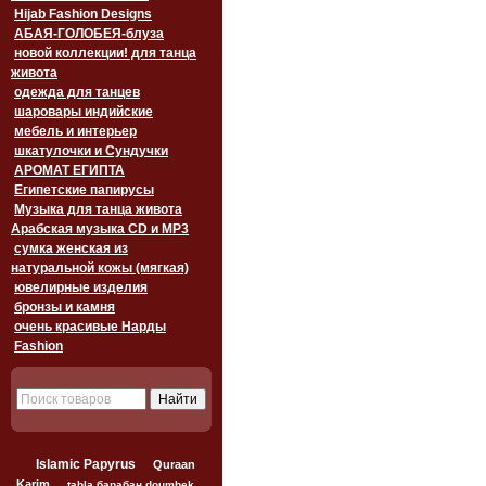
Hijab Fashion Designs
АБАЯ-ГОЛОБЕЯ-блуза
новой коллекции! для танца
живота
одежда для танцев
шаровары индийские
мебель и интерьер
шкатулочки и Сундучки
АРОМАТ ЕГИПТА
Египетские папирусы
Музыка для танца живота
Арабская музыка CD и MP3
сумка женская из
натуральной кожы (мягкая)
ювелирные изделия
бронзы и камня
очень красивые Нарды
Fashion
Islamic Papyrus
Quraan
Karim
tabla барабан doumbek