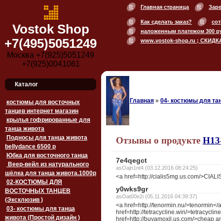
Главная страница
Зар
Как сделать заказ?
сот
Vostok Shop
наложенным платежом 300 р
+7(495)5051249
www.vostok-shop.ru ; СКИДК
Москва +7(925)5051249
+7(925)0041061
Каталог
Главная
»
04- костюмы для тан
костюмы для восточных
танцев интернет магазин
крылья гофрированные для
танца живота
Подносы для танца живота
Отзывы о продукте
H13
bellydance 6500 p
Юбка для восточного танца
7e4qegct
Веер-вейл из натурального
asOajn1nt4 (03.12.2016 08:24:25)
шёлка для танца живота.1000p
<a href=http://cialis5mg.us.com/>CIAL
02-КОСТЮМЫ ДЛЯ
y0wks9gr
ВОСТОЧНЫХ ТАНЦЕВ
asOat00e2i (05.11.2016 04:39:37)
(Эксклюзив )
<a href=http://tenormin.nu/>tenormin</
03- костюмы для танца
href=http://tetracycline.win/>tetracyclin
живота (Простой дизайн )
href=http://buyamoxil.us.com/>cheap a