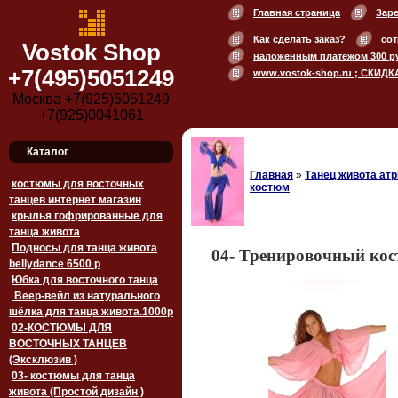
Главная страница
Зар
Как сделать заказ?
сот
Vostok Shop
наложенным платежом 300 р
+7(495)5051249
www.vostok-shop.ru ; СКИДК
Москва +7(925)5051249
+7(925)0041061
Каталог
Главная
»
Танец живота атр
костюмы для восточных
костюм
танцев интернет магазин
крылья гофрированные для
танца живота
Подносы для танца живота
04- Тренировочный кос
bellydance 6500 p
Юбка для восточного танца
Веер-вейл из натурального
шёлка для танца живота.1000p
02-КОСТЮМЫ ДЛЯ
ВОСТОЧНЫХ ТАНЦЕВ
(Эксклюзив )
03- костюмы для танца
живота (Простой дизайн )