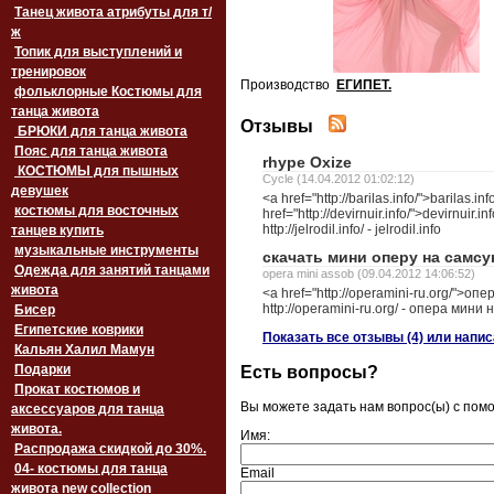
Танец живота атрибуты для т/
ж
Топик для выступлений и
тренировок
Производство
ЕГИПЕТ.
фольклорные Костюмы для
танца живота
Отзывы
БРЮКИ для танца живота
Пояс для танца живота
rhype Oxize
‏‎КОСТЮМЫ для пышных
Cycle (14.04.2012 01:02:12)
девушек
<a href="http://barilas.info/">barilas.in
костюмы для восточных
href="http://devirnuir.info/">devirnuir.info
http://jelrodil.info/ - jelrodil.info
танцев купить
музыкальные инструменты
скачать мини оперу на самсун
Одежда для занятий танцами
opera mini assob (09.04.2012 14:06:52)
живота
<a href="http://operamini-ru.org/">оп
http://operamini-ru.org/ - опера мин
Бисер
Египетские коврики
Показать все отзывы (4) или напи
Кальян Халил Мамун
Подарки
Есть вопросы?
Прокат костюмов и
Вы можете задать нам вопрос(ы) с по
аксессуаров для танца
живота.
Имя:
Распродажа скидкой до 30%.
04- костюмы для танца
Email
живота new collection