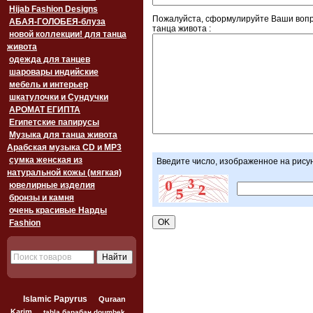
Hijab Fashion Designs
Пожалуйста, сформулируйте Ваши вопр
АБАЯ-ГОЛОБЕЯ-блуза
танца живота :
новой коллекции! для танца
живота
одежда для танцев
шаровары индийские
мебель и интерьер
шкатулочки и Сундучки
АРОМАТ ЕГИПТА
Египетские папирусы
Музыка для танца живота
Арабская музыка CD и MP3
сумка женская из
Введите число, изображенное на рису
натуральной кожы (мягкая)
ювелирные изделия
бронзы и камня
очень красивые Нарды
Fashion
Islamic Papyrus
Quraan
Karim
tabla барабан doumbek