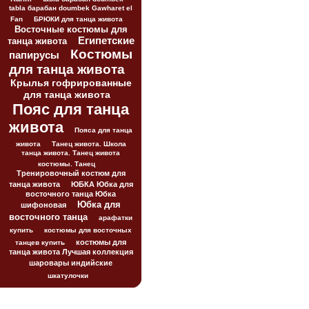
tabla барабан doumbek Gawharet el
Fan
БРЮКИ для танца живота
Восточные костюмы для
Египетские
танца живота
Костюмы
папирусы
для танца живота
Крылья гофрированные
для танца живота
Пояс для танца
живота
Пояса для танца
живота
Танец живота. Школа
танца живота. Танец живота
костюмы. Танец
Тренировочный костюм для
танца живота
ЮБКА Юбка для
восточного танца Юбка
Юбка для
шифоновая
восточного танца
арафатки
купить
костюмы для восточных
костюмы для
танцев купить
танца живота Лучшая коллекция
шаровары индийские
шкатулочки