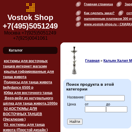
Главная страница
Зар
Как сделать заказ?
сот
Vostok Shop
наложенным платежом 300 р
+7(495)5051249
www.vostok-shop.ru ; СКИДК
Москва +7(925)5051249
+7(925)0041061
Каталог
Главная
»
Кальян Халил 
костюмы для восточных
танцев интернет магазин
крылья гофрированные для
танца живота
Подносы для танца живота
Поиск продукта в этой
bellydance 6500 p
категории
Юбка для восточного танца
Название
Веер-вейл из натурального
шёлка для танца живота.1000p
Цена
от
до
02-КОСТЮМЫ ДЛЯ
ВОСТОЧНЫХ ТАНЦЕВ
(Эксклюзив )
03- костюмы для танца
живота (Простой дизайн )