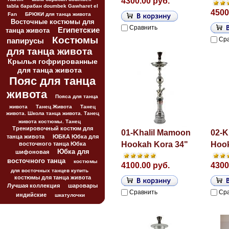
4300.00 руб.
tabla барабан doumbek Gawharet el
4500
Fan
БРЮКИ для танца живота
Восточные костюмы для
Сравнить
Египетские
танца живота
Костюмы
Ср
папирусы
для танца живота
Крылья гофрированные
для танца живота
Пояс для танца
живота
Пояса для танца
живота
Танец Живота
Танец
живота. Школа танца живота. Танец
живота костюмы. Танец
Тренировочный костюм для
01-Khalil Mamoon
02-K
танца живота
ЮБКА Юбка для
Hookah Kora 34"
Hook
восточного танца Юбка
Юбка для
шифоновая
восточного танца
костюмы
4100.00 руб.
4300
для восточных танцев купить
костюмы для танца живота
Лучшая коллекция
шаровары
Сравнить
Ср
индийские
шкатулочки