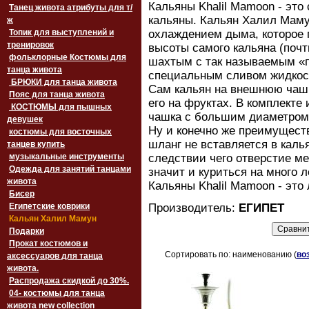
Кальяны Khalil Mamoon - эт
Танец живота атрибуты для т/
кальяны. Кальян Халил Маму
ж
Топик для выступлений и
охлаждением дыма, которое п
тренировок
высоты самого кальяна (почти
фольклорные Костюмы для
шахтым с так называемым «п
танца живота
специальным сливом жидкос
БРЮКИ для танца живота
Сам кальян на внешнюю чашк
Пояс для танца живота
его на фруктах. В комплекте
‏‎КОСТЮМЫ для пышных
чашка с большим диаметром и
девушек
Ну и конечно же преимущест
костюмы для восточных
шланг не вставляется в кальян
танцев купить
музыкальные инструменты
следствии чего отверстие м
Одежда для занятий танцами
значит и куриться на много л
живота
Кальяны Khalil Mamoon - это
Бисер
Египетские коврики
Производитель
:
ЕГИПЕТ
Кальян Халил Мамун
Подарки
Прокат костюмов и
Сортировать по: наименованию (
во
аксессуаров для танца
живота.
Распродажа скидкой до 30%.
04- костюмы для танца
живота new collection