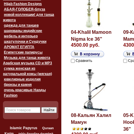
Hijab Fashion Designs
АБАЯ-ГОЛОБЕЯ-блуза
новой коллекции! для танца
живота
одежда для танцев
шаровары индийские
04-Khalil Mamoon
09-К
мебель и интерьер
Nigma Ice 36"
Mam
шкатулочки и Сундучки
4500.00 руб.
4300
АРОМАТ ЕГИПТА
Египетские папирусы
Музыка для танца живота
Сравнить
Ср
Арабская музыка CD и MP3
сумка женская из
натуральной кожы (мягкая)
ювелирные изделия
бронзы и камня
очень красивые Нарды
Fashion
08-Кальян Халил
05-K
Мамун
Hook
Islamic Papyrus
Quraan
36"
Karim
tabla барабан doumbek