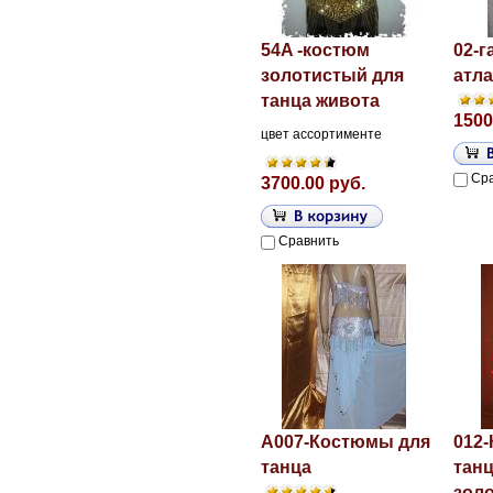
54A -костюм
02-г
золотистый для
атла
танца живота
1500
цвет ассортименте
Ср
3700.00 руб.
Сравнить
A007-Костюмы для
012
танца
танц
зол