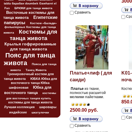
3000
tabla барабан doumbek Gawharet el
Fan
БРЮКИ для танца живота
Восточные костюмы для
Сравнить
Ср
Египетские
танца живота
папирусы
Костюм «Балади»
фольклорные Костюмы для танца
Костюмы для
живота
танца живота
Крылья гофрированные
для танца живота
Пояс для танца
живота
Пояса для танца
живота
Танец Живота
Платье+лиф ( для
K01
Тренировочный костюм для
танца живота
ЮБКА Юбка для
саиди)
ноч
восточного танца Юбка
Юбка для
шифоновая
Платье
из ткани,
Костю
восточного танца
полностью
расшитой
костюмы
мелкими пайетками.
для восточных танцев купить
850.
костюмы для танца живота
Лучшая коллекция
шаровары
2500.00 руб.
индийские
шкатулочки
Ср
Сравнить