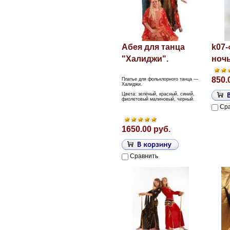
Абея для танца
k07
"Халиджи".
ноч
850.
Платье для фольклорного танца —
Халиджи.
Цвета: зелёный, красный, синий,
фиолетовый малиновый, черный.
Ср
1650.00 руб.
Сравнить