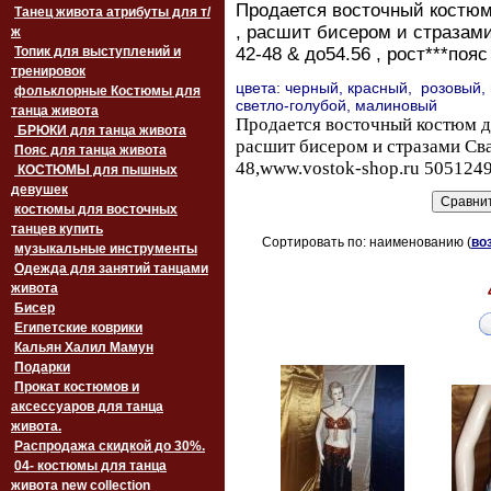
Продается восточный костюм 
Танец живота атрибуты для т/
, расшит бисером и стразами
ж
Топик для выступлений и
42-48 & до54.56 , рост***поя
тренировок
цвета: черный, красный, розовый,
фольклорные Костюмы для
светло-
голубой
, малиновый
танца живота
Продается восточный костюм дл
БРЮКИ для танца живота
расшит бисером и стразами Сва
Пояс для танца живота
48,www.vostok-shop.ru 505124
‏‎КОСТЮМЫ для пышных
девушек
костюмы для восточных
танцев купить
Сортировать по: наименованию (
во
музыкальные инструменты
Одежда для занятий танцами
живота
Бисер
Египетские коврики
Кальян Халил Мамун
Подарки
Прокат костюмов и
аксессуаров для танца
живота.
Распродажа скидкой до 30%.
04- костюмы для танца
живота new collection