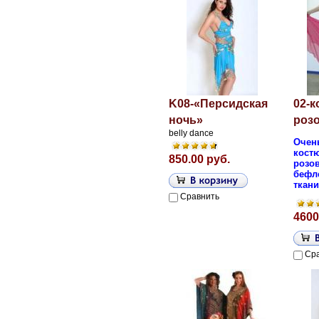
K08-«Персидская
02-
ночь»
роз
belly dance
Очен
кост
850.00 руб.
розов
бефл
ткани
Сравнить
4600
Ср