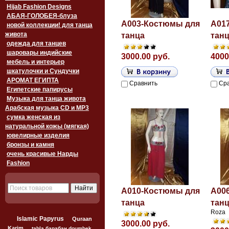
Hijab Fashion Designs
АБАЯ-ГОЛОБЕЯ-блуза
A003-Костюмы для
A01
новой коллекции! для танца
живота
танца
тан
одежда для танцев
шаровары индийские
3000.00 руб.
4000
мебель и интерьер
шкатулочки и Сундучки
АРОМАТ ЕГИПТА
Сравнить
Ср
Египетские папирусы
Музыка для танца живота
Арабская музыка CD и MP3
сумка женская из
натуральной кожы (мягкая)
ювелирные изделия
бронзы и камня
очень красивые Нарды
Fashion
A010-Костюмы для
A00
танца
тан
Roza
Islamic Papyrus
Quraan
3000.00 руб.
Karim
tabla барабан doumbek