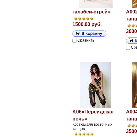
галабеи-стрейч
A00
тан
1500.00 руб.
3000
Сравнить
Ср
K06«Персидская
A00
ночь»
тан
Костюм для восточных
танцев
3500