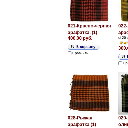
021-Красно-черная
022
арафатка. (1)
араф
400.00 руб.
ot 20
300.
Сравнить
Ср
028-Рыжая
029
арафатка (1)
оли