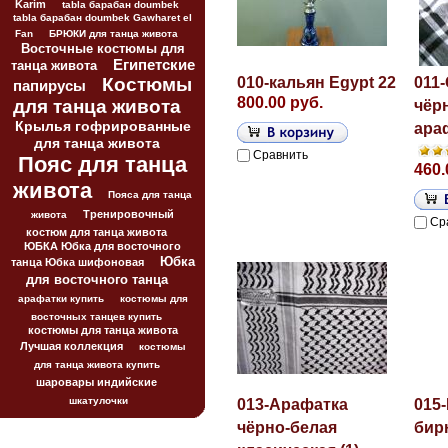
Karim
tabla барабан doumbek
tabla барабан doumbek Gawharet el
Fan
БРЮКИ для танца живота
Восточные костюмы для
Египетские
танца живота
Костюмы
010-кальян Egypt 22
011
папирусы
800.00 руб.
для танца живота
чёр
Крылья гофрированные
араф
для танца живота
Сравнить
Пояс для танца
460.
живота
Пояса для танца
Тренировочный
живота
Ср
костюм для танца живота
ЮБКА Юбка для восточного
Юбка
танца Юбка шифоновая
для восточного танца
арафатки купить
костюмы для
восточных танцев купить
костюмы для танца живота
Лучшая коллекция
костюмы
для танца живота купить
шаровары индийские
шкатулочки
013-Арафатка
015
чёрно-белая
бир