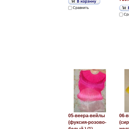
Сравнить
Ср
05-веера-вейлы
06-
(фуксия-розово-
(си
белый ) (1)
желт