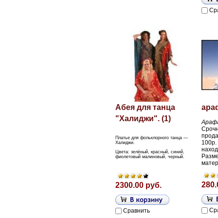
Ср
Абея для танца
ара
"Халиджи". (1)
Араф
Сроч
прод
Платье для фольклорного танца —
100р.
Халиджи.
наход
Цвета: зелёный, красный, синий,
Разм
фиолетовый малиновый, черный.
матер
280.
2300.00 руб.
Ср
Сравнить