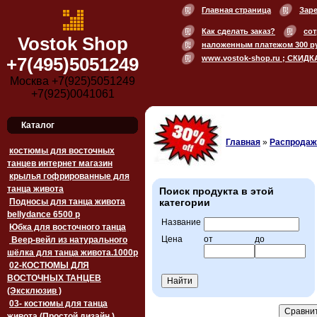
Главная страница
Зар
Как сделать заказ?
сот
Vostok Shop
наложенным платежом 300 р
www.vostok-shop.ru ; СКИДК
+7(495)5051249
Москва +7(925)5051249
+7(925)0041061
Каталог
Главная
»
Распродажа
костюмы для восточных
танцев интернет магазин
крылья гофрированные для
танца живота
Поиск продукта в этой
Подносы для танца живота
категории
bellydance 6500 p
Название
Юбка для восточного танца
Цена
от
до
Веер-вейл из натурального
шёлка для танца живота.1000p
02-КОСТЮМЫ ДЛЯ
ВОСТОЧНЫХ ТАНЦЕВ
(Эксклюзив )
03- костюмы для танца
живота (Простой дизайн )