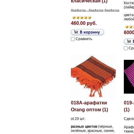
класическая (1)
Кост
(лайк
Арафатка - Арафатка
Арафатка
цвета
любой
460.00 руб.
6000
Сравнить
Ср
018A-арафатки
019-
Orang оптом (1)
(1)
ot 20 шт.
Сдела
разных цветов
(чёрные,
Арафа
зелёные, красные, синие,
ткани