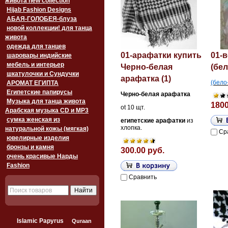
живота new collection
Hijab Fashion Designs
АБАЯ-ГОЛОБЕЯ-блуза
новой коллекции! для танца
живота
одежда для танцев
01-арафатки купить
01-
шаровары индийские
мебель и интерьер
Черно-белая
(бе
шкатулочки и Сундучки
арафатка (1)
(бело
АРОМАТ ЕГИПТА
Египетские папирусы
Черно-белая арафатка
Музыка для танца живота
1800
ot 10 щт.
Арабская музыка CD и MP3
сумка женская из
египетские арафатки
из
хлопка.
натуральной кожы (мягкая)
Ср
ювелирные изделия
бронзы и камня
300.00 руб.
очень красивые Нарды
Fashion
Сравнить
Islamic Papyrus
Quraan