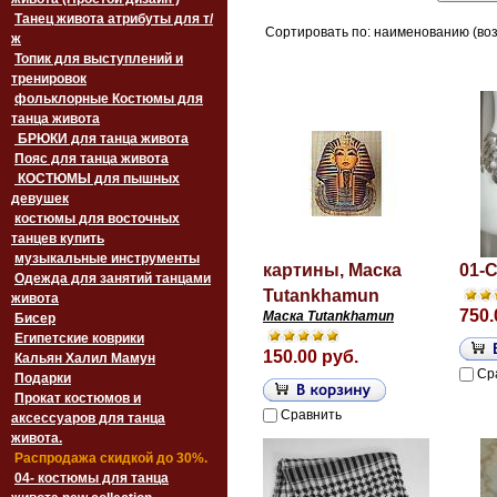
Танец живота атрибуты для т/
Сортировать по: наименованию (воз
ж
Топик для выступлений и
тренировок
фольклорные Костюмы для
танца живота
БРЮКИ для танца живота
Пояс для танца живота
‏‎КОСТЮМЫ для пышных
девушек
костюмы для восточных
танцев купить
музыкальные инструменты
картины, Маска
01-C
Одежда для занятий танцами
Tutankhamun
живота
750.
Маска Tutankhamun
Бисер
Египетские коврики
150.00 руб.
Кальян Халил Мамун
Ср
Подарки
Прокат костюмов и
Сравнить
аксессуаров для танца
живота.
Распродажа скидкой до 30%.
04- костюмы для танца